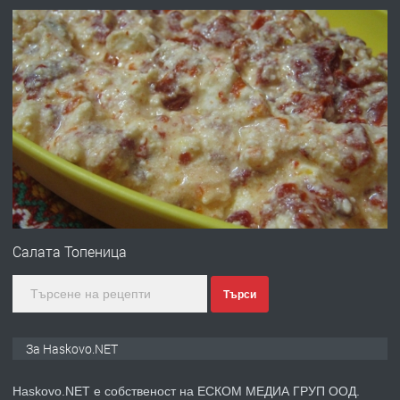
градската градина!
преди 1 ден
ПРЕДЛАГА
ПРОСТОРЕН ТРИСТАЕН
АПАРТАМЕНТ В НОВА СГРАДА КВ.
КУБА
преди 2 дни
ПРЕДЛАГА
Продавам парцел в гр. Хасково кв.
Хисаря до ток, вода,канализация,
Салата Топеница
асфалт 0889 537 426
Търси
преди 2 дни
ПРЕДЛАГА
СГЛОБЯВАНЕ НА МЕБЕЛИ.
За Haskovo.NET
Haskovo.NET е собственост на ЕСКОМ МЕДИА ГРУП ООД.