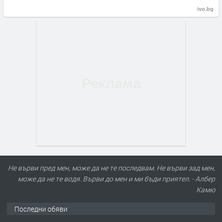
ivo.bg
Не върви пред мен, може да не те последвам. Не върви зад мен,
може да не те водя. Върви до мен и ми бъди приятел. - Албер
Камю
Последни обяви