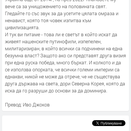
вече са за унищожението на половината свят.
Гледайте го със звук за да усетите цялата омраза и
ненавист, която тоя човек изпитва към
цивилизацията.
И тук ви питаме - това ли е светът в който искат да
живеят нашенските путинофили, изпепелен,
милитаризиран, в който всички са подчинени на една
безумна власт? Защото ако си представят друга визия
при една руска победа, много бъркат. И колкото и да
се използва опорката, че всички големи империи са
еднакви, никой не може да отрече, че не съществува
друга държава на света, дори Северна Корея, която да
иска да го разруши до основи за да доминира.
Превод: Иво Джоков