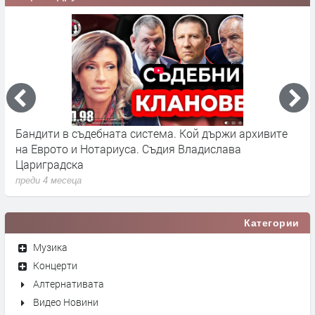
Бандити в съдебната система. Кой държи архивите
Г
на Еврото и Нотариуса. Съдия Владислава
к
Цариградска
п
преди 4 месеца
Категории
Музика
Концерти
Алтернативата
Видео Новини