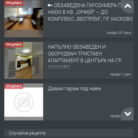
ПРЕДЛАГА
🔑 ОБЗАВЕДЕНА ГАРСОНИЕРА ПОД
НАЕМ В КВ. „ОРФЕЙ“ – ДО
КОМПЛЕКС „ВЕСПРЕМ“, ГР. ХАСКОВО
преди 20 часа
ПРЕДЛАГА
НАПЪЛНО ОБЗАВЕДЕН И
ОБОРУДВАН ТРИСТАЕН
АПАРТАМЕНТ В ЦЕНТЪРА НА ГР.
ХАСКОВО
преди 1 ден
ПРЕДЛАГА
Давам гараж под наем
преди 1 ден
ПРЕДЛАГА
№4120 Магазин/Офис под наем в кв.
Случайна рецепта
Любен Каравелов, Хасково-близо до