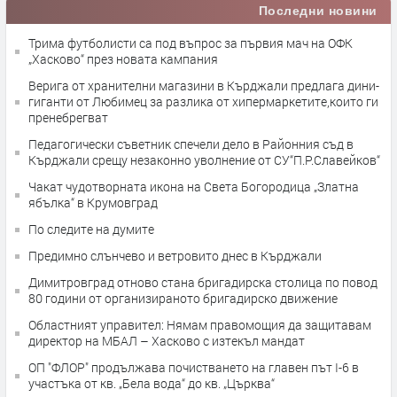
Последни новини
Трима футболисти са под въпрос за първия мач на ОФК
„Хасково“ през новата кампания
Верига от хранителни магазини в Кърджали предлага дини-
гиганти от Любимец за разлика от хипермаркетите,които ги
пренебрегват
Педагогически съветник спечели дело в Районния съд в
Кърджали срещу незаконно уволнение от СУ“П.Р.Славейков“
Чакат чудотворната икона на Света Богородица „Златна
ябълка“ в Крумовград
По следите на думите
Предимно слънчево и ветровито днес в Кърджали
Димитровград отново стана бригадирска столица по повод
80 години от организираното бригадирско движение
Областният управител: Нямам правомощия да защитавам
директор на МБАЛ – Хасково с изтекъл мандат
ОП "ФЛОР" продължава почистването на главен път I-6 в
участъка от кв. „Бела вода“ до кв. „Църква“