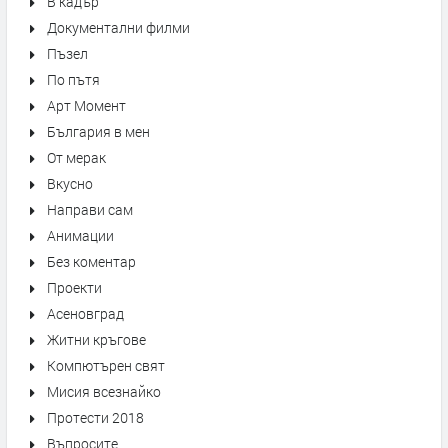
В кадър
Документални филми
Пъзел
По пътя
Арт Момент
България в мен
От мерак
Вкусно
Направи сам
Анимации
Без коментар
Проекти
Асеновград
Житни кръгове
Компютърен свят
Мисия всезнайко
Протести 2018
Въпросите