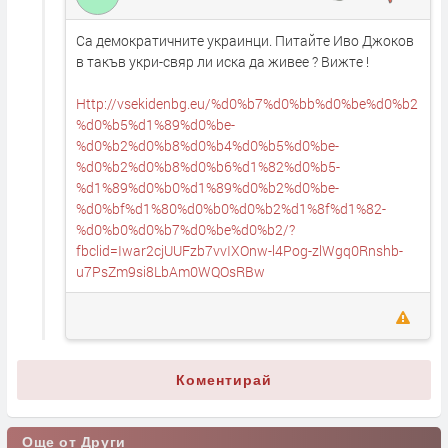
Са демократичните украинци. Питайте Иво Джоков
в такъв укри-свяр ли иска да живее ? Вижте !
Http://vsekidenbg.eu/%d0%b7%d0%bb%d0%be%d0%b2
%d0%b5%d1%89%d0%be-
%d0%b2%d0%b8%d0%b4%d0%b5%d0%be-
%d0%b2%d0%b8%d0%b6%d1%82%d0%b5-
%d1%89%d0%b0%d1%89%d0%b2%d0%be-
%d0%bf%d1%80%d0%b0%d0%b2%d1%8f%d1%82-
%d0%b0%d0%b7%d0%be%d0%b2/?
fbclid=Iwar2cjUUFzb7vvIXOnw-l4Pog-zlWgq0Rnshb-
u7PsZm9si8LbAm0WQOsRBw
Коментирай
Още от Други