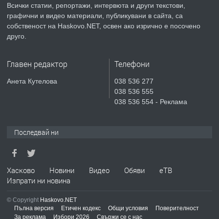
Всички статии, репортажи, интервюта и други текстови,
преди 2 дни
графични и видео материали, публикувани в сайта, са
собственост на Haskovo.NET, освен ако изрично е посочено
ПРЕДЛАГА
№4119 Едностаен обзаведен
друго.
апартамент под наем в кв.
Училищни, гр. Хасково.
Главен редактор
Телефони
преди 2 дни
Анета Кутелова
038 536 277
038 536 555
ПРЕДЛАГА
Къртене на бетон! Събаряне на
038 536 554 - Реклама
сгради!
Последвай ни
преди 3 дни
ПРЕДЛАГА
Апартамент за продажба
Хасково
Новини
Видео
Обяви
еТВ
Изпрати ни новина
© Copyright
Haskovo.NET
преди 6 дни
Пълна версия
Етичен кодекс
Общи условия
Поверителност
За реклама
Избори 2026
Свържи се с нас