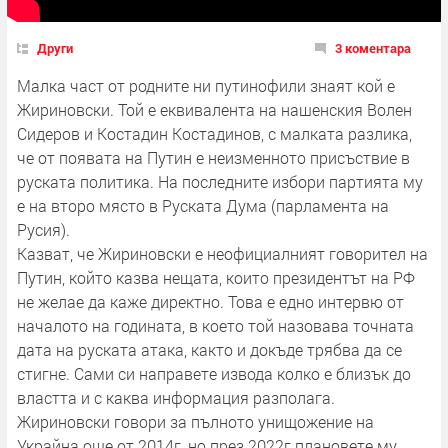
Други
3 коментара
Малка част от родните ни путинофили знаят кой е
Жириновски. Той е еквивалента на нашенския Волен
Сидеров и Костадин Костадинов, с малката разлика,
че от появата на Путин е неизменното присъствие в
руската политика. На последните избори партията му
е на второ място в Руската Дума (парламента на
Русия).
Казват, че Жириновски е неофициалният говорител на
Путин, който казва нещата, които президентът на РФ
не желае да каже директно. Това е едно интервю от
началото на годината, в което той назовава точната
дата на руската атака, както и докъде трябва да се
стигне. Сами си направете извода колко е близък до
властта и с каква информация разполага.
Жириновски говори за пълното унищожение на
Украйна още от 2014г, но през 2022г плановете му