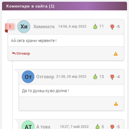
Коментари в сайта (1)
Хи
Химената
11
-6
1
14:56, 6 апр 2022
Ай сега храни червеите !
Отговор
От
Отговор
13
-4
21:38, 29 апр 2022
Да го духаш ку.во долна !
АТ
А това
5
-5
10:27, 7 май 2022