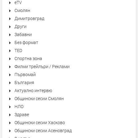
eTV
Смолян
Димитровград
Други
Забавни
Без формат
TED
Спортна зона
Филми трейлъри / Реклами
Първомай
България
Актуално интервю
Общински сесии Смолян
НЛО
Здраве
Общински сесии Хасково
Общински сесии Асеновград