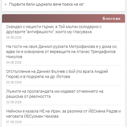
Първите бели щъркели вече поеха на юг
Блогове
Скандал с нацисти гърми, а Той мълчи солидарно с
другарите “антифашисти”, които му гласуваха
05.08.2026
На гости на своя Даниил руzката Митрофанова е у дома си,
едва ли е освиркана от верващите на Атанас Трендафилов
Николов
04.08.2026
Отстъпление на Даниел Вълчев с бой (по врага Андрей
Гюров) и в подкрепа на др. Йотова
03.08.2026
Лъжите на пропагандата им издават отчаянието на
рашиzма от реалността
02.08.2026
Нейнски е казала НЕ на Иран, за разлика от ЙЕСмена Радэв и
неговата ЙЕСуоман Чамова
01.08.2026