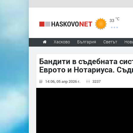
°C
33
Хасково
България
Светът
Нов
Бандити в съдебната сис
Еврото и Нотариуса. Съ
14:06, 05 апр 2026 г.
3237