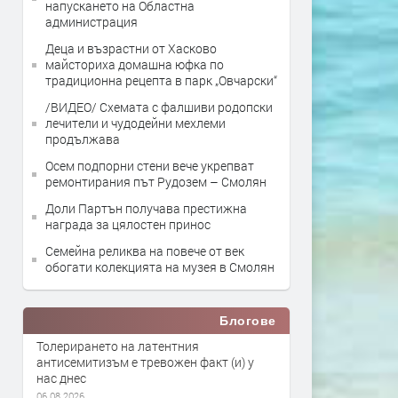
напускането на Областна
администрация
Деца и възрастни от Хасково
майсториха домашна юфка по
традиционна рецепта в парк „Овчарски“
/ВИДЕО/ Схемата с фалшиви родопски
лечители и чудодейни мехлеми
продължава
Осем подпорни стени вече укрепват
ремонтирания път Рудозем – Смолян
Доли Партън получава престижна
награда за цялостен принос
Семейна реликва на повече от век
обогати колекцията на музея в Смолян
Блогове
Толерирането на латентния
антисемитизъм е тревожен факт (и) у
нас днес
06.08.2026