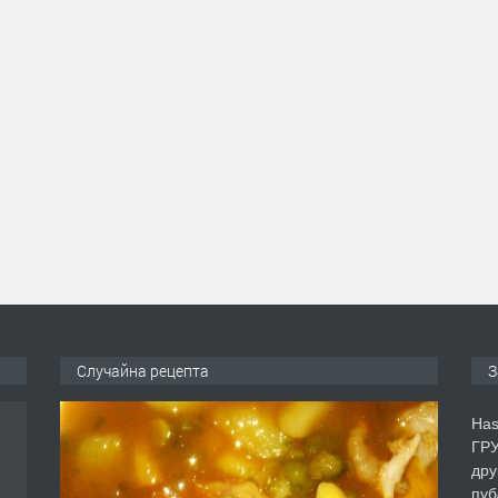
Случайна рецепта
З
Has
ГРУ
дру
аса
пуб