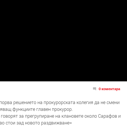
0 коментара
орва решението на прокурорската колегия да не смени
яващ функциите главен прокурор.
 говорят за прегрупиране на клановете около Сарафов и
во стои зад новото раздвижване=