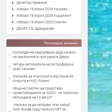
Димитър Аврамов
Избори 19 април 2026 Хасково
Избори 19 април 2026 Кърджали
Избори 19 април 2026 Смолян
ДЕНЯТ с В. Дремджиев
Последни новини
Колоездачна надпревара даде начало
на празничната програма в Девин
Четири автомобила катастрофираха
край Хасково
Изложба за Априлското въстание бе
открита в НАО „Рожен“
Община Смолян ще представи
проектобюджета за 2026 г. на публично
обсъждане на 14 август
„Наложи се да направя този избор“:
Олег Филев пред Haskovo.NET за