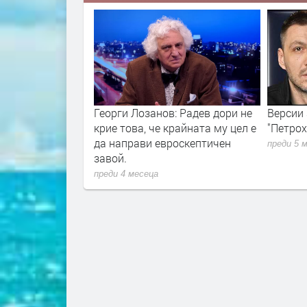
л: ще избие
Георги Лозанов: Радев дори не
Версии 
рупана омраза
крие това, че крайната му цел е
"Петрох
 турци срещу
да направи евроскептичен
преди 5 
Пеевски
завой.
преди 4 месеца