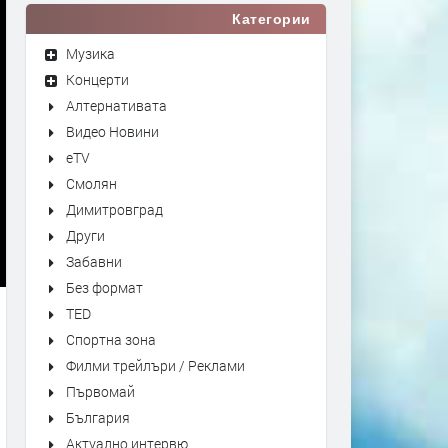
Категории
Музика
Концерти
Алтернативата
Видео Новини
eTV
Смолян
Димитровград
Други
Забавни
Без формат
TED
Спортна зона
Филми трейлъри / Реклами
Първомай
България
Актуално интервю