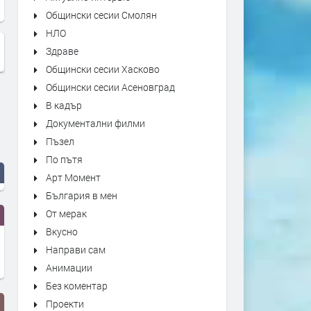
Общински сесии Смолян
НЛО
Здраве
Общински сесии Хасково
Общински сесии Асеновград
В кадър
Документални филми
Пъзел
По пътя
Арт Момент
България в мен
От мерак
Вкусно
Направи сам
Анимации
Без коментар
Проекти