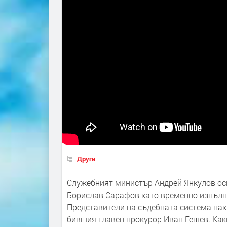
Други
Служебният министър Андрей Янкулов осп
Борислав Сарафов като временно изпълн
Представители на съдебната система пак
бившия главен прокурор Иван Гешев. Как