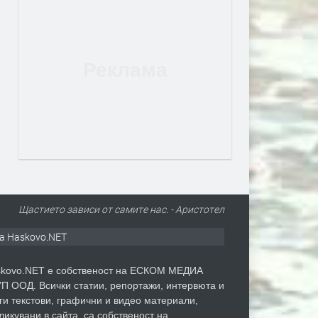
Щастието зависи от самите нас. - Аристотел
а Haskovo.NET
kovo.NET е собственост на ЕСКОМ МЕДИА
П ООД. Всички статии, репортажи, интервюта и
ги текстови, графични и видео материали,
ликувани в сайта, са собственост на