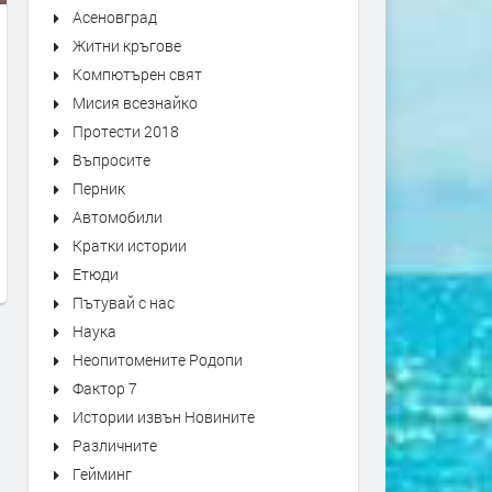
Асеновград
Житни кръгове
Компютърен свят
Мисия всезнайко
Протести 2018
Въпросите
доц Ем Занкина; с Давос
Министър-председателят
Перник
маските са свалени и е вече
Канада Марк Карни гово
Автомобили
ясно, че Тръмп цели да разбие
пред Световния Икономи
Кратки истории
EС и ООН
Форум в Давос
Етюди
преди 6 месеца
преди 6 месеца
Пътувай с нас
Наука
Неопитомените Родопи
Фактор 7
Истории извън Новините
Различните
Гейминг