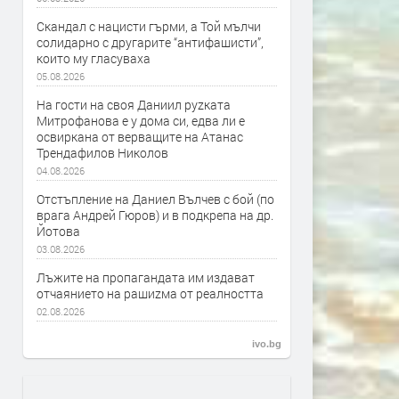
Скандал с нацисти гърми, а Той мълчи
солидарно с другарите “антифашисти”,
които му гласуваха
05.08.2026
На гости на своя Даниил руzката
Митрофанова е у дома си, едва ли е
освиркана от верващите на Атанас
Трендафилов Николов
04.08.2026
Отстъпление на Даниел Вълчев с бой (по
врага Андрей Гюров) и в подкрепа на др.
Йотова
03.08.2026
Лъжите на пропагандата им издават
отчаянието на рашиzма от реалността
02.08.2026
ivo.bg