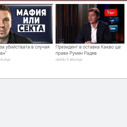
за убийствата в случая
Президент в оставка Какво ще
ан"
прави Румен Радев
месеца
преди 6 месеца