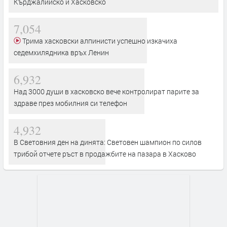
Кърджалийско и Хасковско
7,054
Трима хасковски алпинисти успешно изкачиха
седемхилядника връх Ленин
6,932
Над 3000 души в хасковско вече контролират парите за
здраве през мобилния си телефон
4,932
В Световния ден на динята: Световен шампион по силов
трибой отчете ръст в продажбите на пазара в Хасково