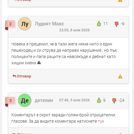
Лу
Лудият Макс
11
-9
2
23:59, 8 юли 2026
Човека е преценил, че в тази жега няма нито и един
пешеходец и си струва да направи нарушение., но пък
полицаите и папа раците са навсякъде и дебнат като
хищни хиени 🚔
Отговор
Де
детелин
9
-24
3
07:46, 9 юли 2026
Коментарът е скрит заради голям брой отрицателни
гласове. За да видите коментара натиснете
тук