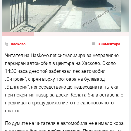
Хасково
3 Коментара
Читател на Haskovo.net сигнализира за неправилно
паркиран автомобил в центъра на Хасково. Около
14:30 часа днес той забелязал лек автомобил
„Ситроен“, спрян върху тротоара на булевард
„България“, непосредствено до пешеходната пътека
при покрития пазар за дрехи. Колата била оставена с
предницата срещу движението по еднопосочното
платно.
По думите на читателя в автомобила не е имало хора,
а до него е бил полицейски патрул. Предполага се, че