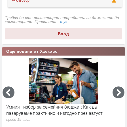
Отговор
Трябва да сте регистриран потребител за да можете да
коментирате. Правилата -
тук
.
Вход
Още новини от Хасково
Умният избор за семейния бюджет: Как да
И
пазаруваме практично и изгодно през август
р
п
преди 19 часа
п