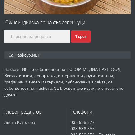
ПРЕДЛАГА
СГЛОБЯВАНЕ НА МЕБЕЛИ.
Южноиндийска леща със зеленчуци
Търси
преди 2 дни
ПРЕДЛАГА
№4119 Едностаен обзаведен
За Haskovo.NET
апартамент под наем в кв.
Училищни, гр. Хасково.
Haskovo.NET е собственост на ЕСКОМ МЕДИА ГРУП ООД.
Всички статии, репортажи, интервюта и други текстови,
преди 2 дни
графични и видео материали, публикувани в сайта, са
собственост на Haskovo.NET, освен ако изрично е посочено
ПРЕДЛАГА
Къртене на бетон! Събаряне на
друго.
сгради!
Главен редактор
Телефони
преди 2 дни
Анета Кутелова
038 536 277
038 536 555
ПРЕДЛАГА
Апартамент за продажба
038 536 554 - Реклама