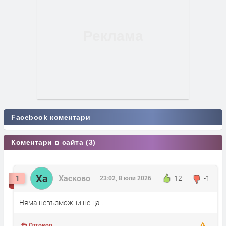
Facebook коментари
Коментари в сайта (3)
Ха
Хасково
12
-1
1
23:02, 8 юли 2026
Няма невъзможни неща !
Отговор