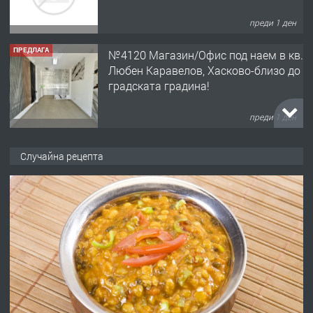
преди 1 ден
ПРЕДЛАГА
№4120 Магазин/Офис под наем в кв.
Любен Каравелов, Хасково-близо до
градската градина!
преди 1 ден
ПРЕДЛАГА
ПРОСТОРЕН ТРИСТАЕН
Случайна рецепта
АПАРТАМЕНТ В НОВА СГРАДА КВ.
КУБА
преди 2 дни
ПРЕДЛАГА
Продавам парцел в гр. Хасково кв.
Хисаря до ток, вода,канализация,
асфалт 0889 537 426
преди 2 дни