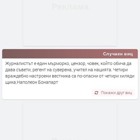
Случаен виц
Журналистът е един мърморко, цензор, човек, който обича да
дава съвети, регент на суверена, учител на нацията. Четири
враждебно настроени вестника са по-опасни от четири хиляди
щика.Наполеон Бонапарт
Покажи друг виц