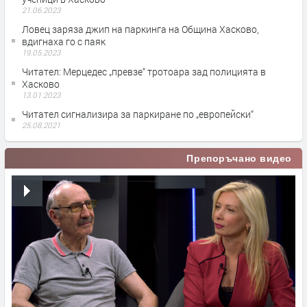
21.06.2023
Ловец заряза джип на паркинга на Община Хасково,
вдигнаха го с паяк
19.05.2023
Читател: Мерцедес „превзе“ тротоара зад полицията в
Хасково
13.01.2023
Читател сигнализира за паркиране по „европейски“
25.08.2021
Препоръчано видео