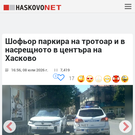
Шофьор паркира на тротоар и в
насрещното в центъра на
Хасково
16:56, 08 юли 2026 г.
7,419
0
17