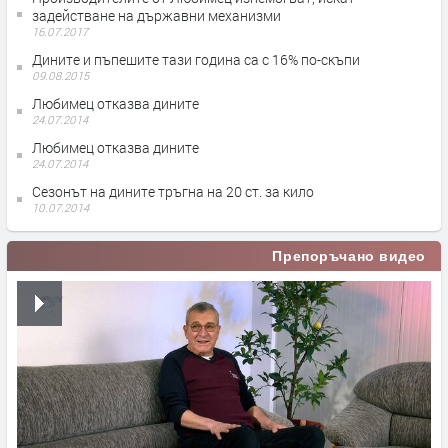
задействане на държавни механизми
16.07.2017
Дините и пъпешите тази година са с 16% по-скъпи
09.08.2015
Любимец отказва дините
24.07.2014
Любимец отказва дините
24.07.2014
Сезонът на дините тръгна на 20 ст. за кило
10.07.2014
Препоръчано видео