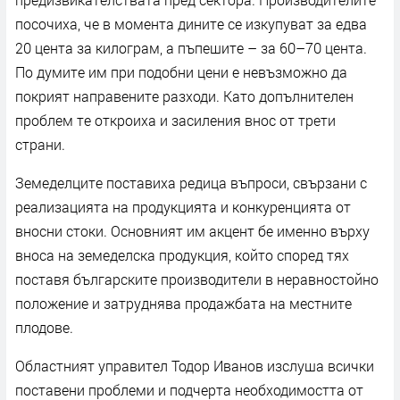
посочиха, че в момента дините се изкупуват за едва
20 цента за килограм, а пъпешите – за 60–70 цента.
По думите им при подобни цени е невъзможно да
покрият направените разходи. Като допълнителен
проблем те откроиха и засиления внос от трети
страни.
Земеделците поставиха редица въпроси, свързани с
реализацията на продукцията и конкуренцията от
вносни стоки. Основният им акцент бе именно върху
вноса на земеделска продукция, който според тях
поставя българските производители в неравностойно
положение и затруднява продажбата на местните
плодове.
Областният управител Тодор Иванов изслуша всички
поставени проблеми и подчерта необходимостта от