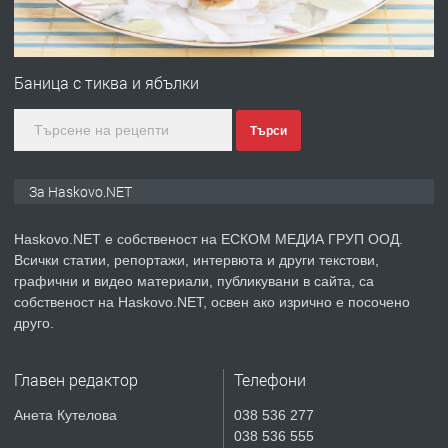
ПРЕДЛАГА
№4120 Магазин/Офис под наем в кв.
Любен Каравелов, Хасково-близо до
Баница с тиква и ябълки
градската градина!
Търси
преди 2 дни
ПРЕДЛАГА
ПРОСТОРЕН ТРИСТАЕН
За Haskovo.NET
АПАРТАМЕНТ В НОВА СГРАДА КВ.
КУБА
Haskovo.NET е собственост на ЕСКОМ МЕДИА ГРУП ООД.
Всички статии, репортажи, интервюта и други текстови,
преди 3 дни
графични и видео материали, публикувани в сайта, са
собственост на Haskovo.NET, освен ако изрично е посочено
ПРЕДЛАГА
Продавам парцел в гр. Хасково кв.
друго.
Хисаря до ток, вода,канализация,
асфалт 0889 537 426
Главен редактор
Телефони
преди 3 дни
Анета Кутелова
038 536 277
038 536 555
ПРЕДЛАГА