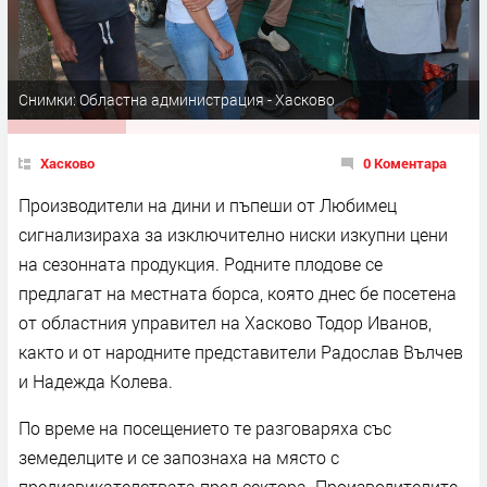
Снимки: Областна администрация - Хасково
Хасково
0 Коментара
Производители на дини и пъпеши от Любимец
сигнализираха за изключително ниски изкупни цени
на сезонната продукция. Родните плодове се
предлагат на местната борса, която днес бе посетена
от областния управител на Хасково Тодор Иванов,
както и от народните представители Радослав Вълчев
и Надежда Колева.
По време на посещението те разговаряха със
земеделците и се запознаха на място с
предизвикателствата пред сектора. Производителите