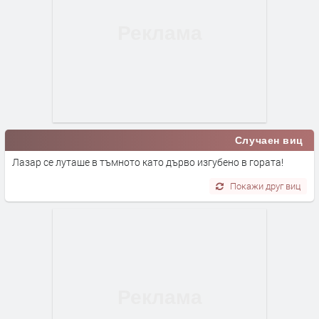
Случаен виц
Лазар се луташе в тъмното като дърво изгубено в гората!
Покажи друг виц