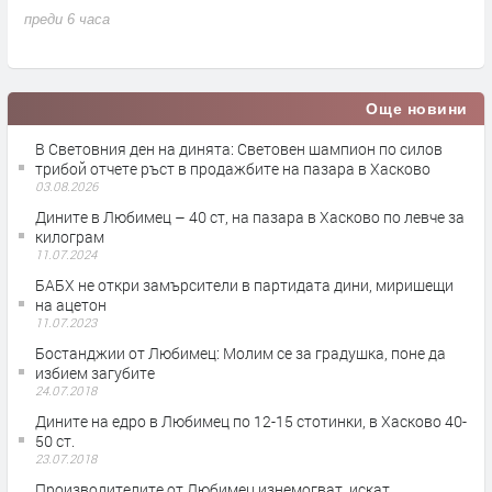
преди 6 часа
п
Още новини
В Световния ден на динята: Световен шампион по силов
трибой отчете ръст в продажбите на пазара в Хасково
03.08.2026
Дините в Любимец – 40 ст, на пазара в Хасково по левче за
килограм
11.07.2024
БАБХ не откри замърсители в партидата дини, миришещи
на ацетон
11.07.2023
Бостанджии от Любимец: Молим се за градушка, поне да
избием загубите
24.07.2018
Дините на едро в Любимец по 12-15 стотинки, в Хасково 40-
50 ст.
23.07.2018
Производителите от Любимец изнемогват, искат