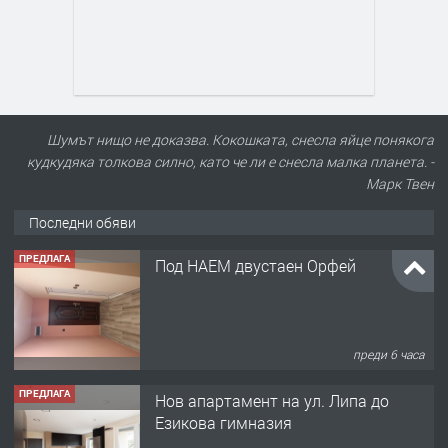
Шумът нищо не доказва. Кокошката, снесла яйце понякога
кудкудяка толкова силно, като че ли е снесла малка планета. -
Марк Твен
Последни обяви
ПРЕДЛАГА
Под НАЕМ двустаен Орфей
преди 6 часа
ПРЕДЛАГА
Нов апартамент на ул. Липа до
Езикова гимназия