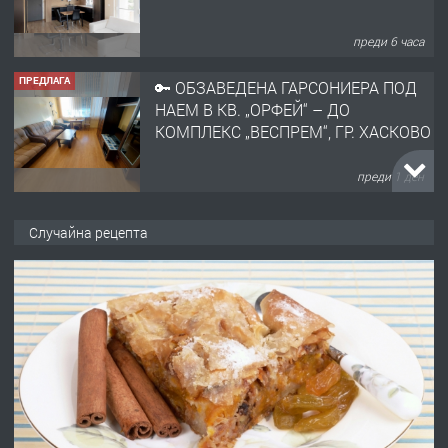
преди 6 часа
ПРЕДЛАГА
🔑 ОБЗАВЕДЕНА ГАРСОНИЕРА ПОД
НАЕМ В КВ. „ОРФЕЙ“ – ДО
КОМПЛЕКС „ВЕСПРЕМ“, ГР. ХАСКОВО
преди 1 ден
ПРЕДЛАГА
НАПЪЛНО ОБЗАВЕДЕН И
Случайна рецепта
ОБОРУДВАН ТРИСТАЕН
АПАРТАМЕНТ В ЦЕНТЪРА НА ГР.
ХАСКОВО
преди 2 дни
ПРЕДЛАГА
Давам гараж под наем
преди 2 дни