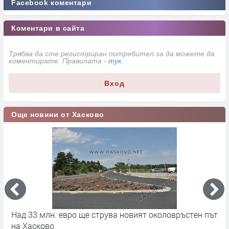
Facebook коментари
Коментари в сайта
Трябва да сте регистриран потребител за да можете да
коментирате. Правилата -
тук
.
Вход
Още новини от Хасково
на
Над 33 млн. евро ще струва новият околовръстен път
С
на Хасково
п