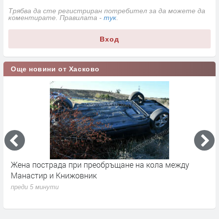
Трябва да сте регистриран потребител за да можете да
коментирате. Правилата -
тук
.
Вход
Още новини от Хасково
 с
Жена пострада при преобръщане на кола между
Я
Манастир и Книжовник
в
п
преди 5 минути
п