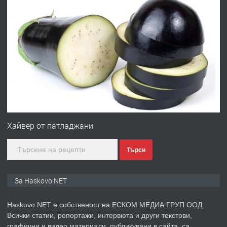
ХАСКОВО
преди 2 дни
ПРЕДЛАГА
Давам гараж под наем
преди 2 дни
ПРЕДЛАГА
№4120 Магазин/Офис под наем в кв.
Любен Каравелов, Хасково-близо до
Хайвер от патладжани
градската градина!
Търси
преди 2 дни
ПРЕДЛАГА
ПРОСТОРЕН ТРИСТАЕН
За Haskovo.NET
АПАРТАМЕНТ В НОВА СГРАДА КВ.
КУБА
Haskovo.NET е собственост на ЕСКОМ МЕДИА ГРУП ООД.
Всички статии, репортажи, интервюта и други текстови,
преди 3 дни
графични и видео материали, публикувани в сайта, са