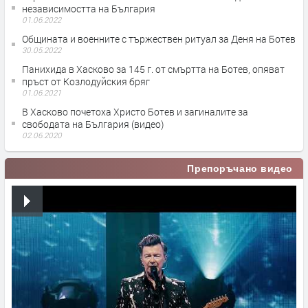
независимостта на България
01.06.2022
Общината и военните с тържествен ритуал за Деня на Ботев
30.05.2022
Панихида в Хасково за 145 г. от смъртта на Ботев, опяват
пръст от Козлодуйския бряг
01.06.2021
В Хасково почетоха Христо Ботев и загиналите за
свободата на България (видео)
02.06.2020
Препоръчано видео