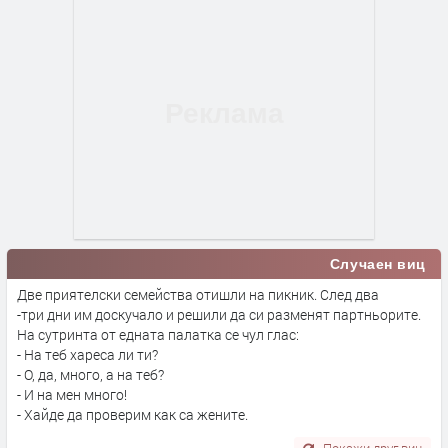
Случаен виц
Две приятелски семейства отишли на пикник. След два
-три дни им доскучало и решили да си разменят партньорите.
На сутринта от едната палатка се чул глас:
- На теб хареса ли ти?
- О, да, много, а на теб?
- И на мен много!
- Хайде да проверим как са жените.
Покажи друг виц