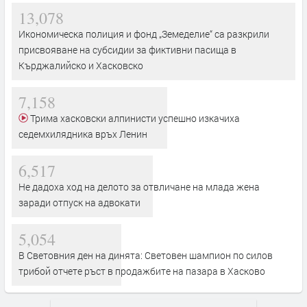
13,078
Икономическа полиция и фонд „Земеделие“ са разкрили
присвояване на субсидии за фиктивни пасища в
Кърджалийско и Хасковско
7,158
Трима хасковски алпинисти успешно изкачиха
седемхилядника връх Ленин
6,517
Не дадоха ход на делото за отвличане на млада жена
заради отпуск на адвокати
5,054
В Световния ден на динята: Световен шампион по силов
трибой отчете ръст в продажбите на пазара в Хасково