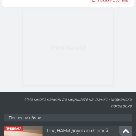
Има много начини да миришете на скункс - индианска
поговорка
Последни обяви
ПРЕДЛАГА
Под НАЕМ двустаен Орфей