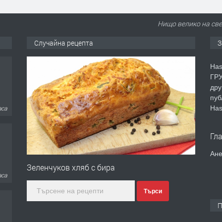
Нищо велико на све
Случайна рецепта
З
Has
ГРУ
дру
пуб
аса
Has
Гл
Ане
Зеленчуков хляб с бира
аса
Търси
П