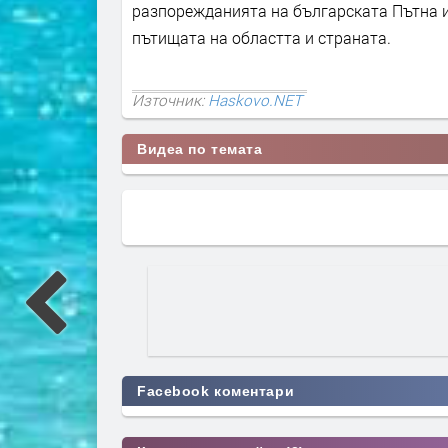
разпорежданията на българската Пътна и
пътищата на областта и страната.
Източник:
Haskovo.NET
Видеа по темата
Facebook коментари