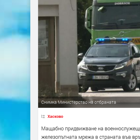
Снимка Министерство на отбраната
Хасково
Мащабно придвижване на военнослужещи и
железопътната мрежа в страната във връ