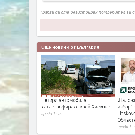
Трябва да сте регистриран потребител за 
Още новини от България
и жеги в Хасково
Четири автомобила
„Наложи
катастрофираха край Хасково
избор“:
Haskovo
преди 1 час
Област
преди 1 