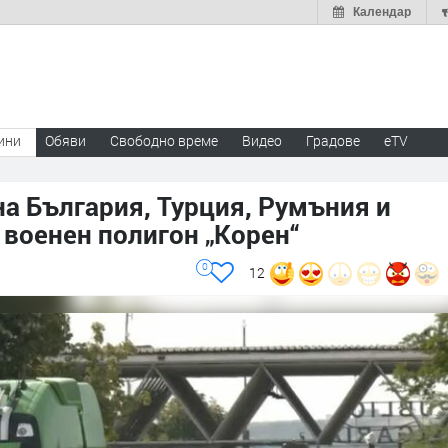
Календар
ини
Обяви
Свободно време
Видео
Градове
eTV
а България, Турция, Румъния и
военен полигон „Корен“
0
12