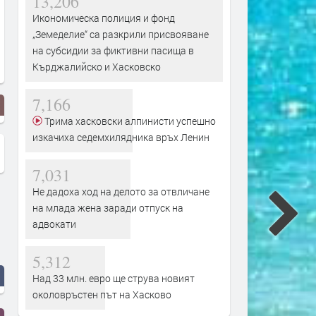
13,206
Икономическа полиция и фонд
„Земеделие“ са разкрили присвояване
на субсидии за фиктивни пасища в
Кърджалийско и Хасковско
7,166
Трима хасковски алпинисти успешно
изкачиха седемхилядника връх Ленин
7,031
Не дадоха ход на делото за отвличане
на млада жена заради отпуск на
адвокати
5,312
Над 33 млн. евро ще струва новият
околовръстен път на Хасково