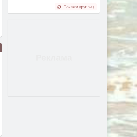
Покажи друг виц
Жена пострада при
Язовир „Тракиец“ с трево
преобръщане на кола между
дисбаланс: водата влиза 
Манастир и Книжовник
незабележимо, а разходът
100 пъти по-голям
преди 3 часа
преди 5 часа