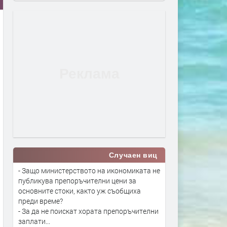
Случаен виц
- Защо министерството на икономиката не
публикува препоръчителни цени за
основните стоки, както уж съобщиха
преди време?
- За да не поискат хората препоръчителни
заплати...