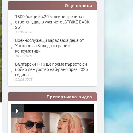
Още новини
1500 бойци и 420 машини тренират
ответен удар в учението „STRIKE BACK
26“
11.06.2026
Военнослужещи зарадваха деца от
Хасково за Коледа с храни и
консумативи
18.12.2025
Български F-16 ще поеме първото си
бойно дежурство най-рано през 2026
година
09.06.2025
Препоръчано видео