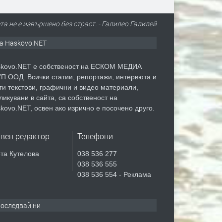
та не е извършено без страст. - Галилео Галилей
а Haskovo.NET
kovo.NET е собственост на ЕСКОМ МЕДИА
П ООД. Всички статии, репортажи, интервюта и
ги текстови, графични и видео материали,
ликувани в сайта, са собственост на
kovo.NET, освен ако изрично е посочено друго.
авен редактор
Телефони
та Кутелова
038 536 277
038 536 555
038 536 554 - Реклама
оследвай ни