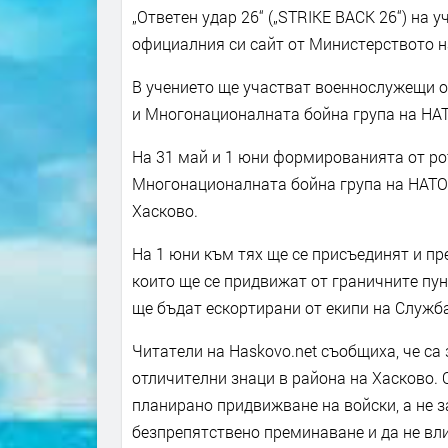
„Ответен удар 26“ („STRIKE BACK 26“) на 
официалния си сайт от Министерството н
В учението ще участват военнослужещи о
и Многонационалната бойна група на НАТ
На 31 май и 1 юни формированията от ро
Многонационалната бойна група на НАТО 
Хасково.
На 1 юни към тях ще се присъединят и пр
които ще се придвижат от граничните пун
ще бъдат ескортирани от екипи на Служба
Читатели на Haskovo.net съобщиха, че са
отличителни знаци в района на Хасково. 
планирано придвижване на войски, а не з
безпрепятствено преминаване и да не вли