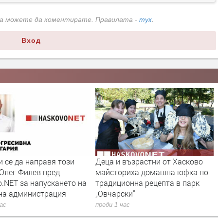
да можете да коментирате. Правилата -
тук
.
Вход
 се да направя този
Деца и възрастни от Хасково
 Олег Филев пред
майсториха домашна юфка по
.NET за напускането на
традиционна рецепта в парк
на администрация
„Овчарски“
час
преди 1 час