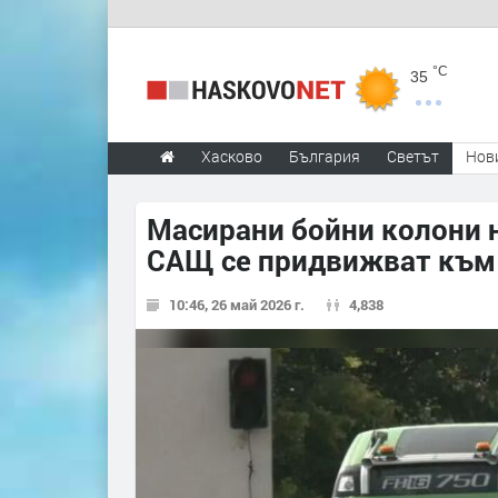
°C
35
Хасково
България
Светът
Нов
Масирани бойни колони н
САЩ се придвижват към 
10:46, 26 май 2026 г.
4,838