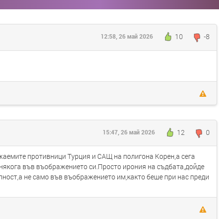
10
-8
12:58, 26 май 2026
12
0
15:47, 26 май 2026
жаемите противници Турция и САЩ на полигона Корен,а сега
" някога във въображението си.Просто ирония на съдбата,дойде
елност,а не само във въображението им,както беше при нас преди