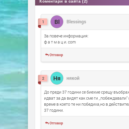
Коментари в сайта (2)
Bl
Blessings
1
За повече информация:
ф а т м а ц и. com
Отговор
Ня
някой
2
До преди 37 години се биехме срещу въобра
идват за да видят как сме ги ,,побеждавали
време в което те ни победиха,но в действит
37 години.
Отговор