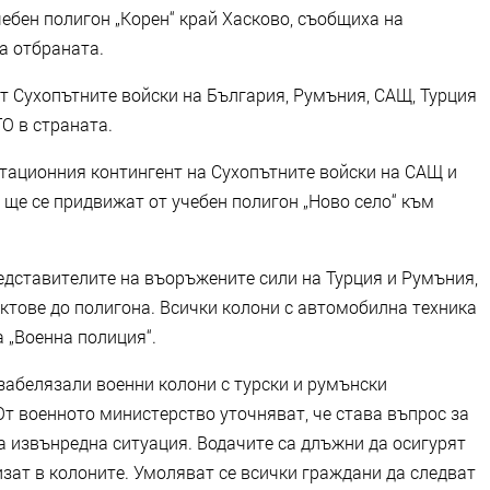
учебен полигон „Корен“ край Хасково, съобщиха на
а отбраната.
т Сухопътните войски на България, Румъния, САЩ, Турция
О в страната.
тационния контингент на Сухопътните войски на САЩ и
ще се придвижат от учебен полигон „Ново село“ към
едставителите на въоръжените сили на Турция и Румъния,
ктове до полигона. Всички колони с автомобилна техника
 „Военна полиция“.
 забелязали военни колони с турски и румънски
От военното министерство уточняват, че става въпрос за
а извънредна ситуация. Водачите са длъжни да осигурят
зат в колоните. Умоляват се всички граждани да следват