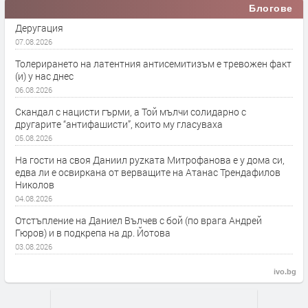
Блогове
Деругация
07.08.2026
Толерирането на латентния антисемитизъм е тревожен факт
(и) у нас днес
06.08.2026
Скандал с нацисти гърми, а Той мълчи солидарно с
другарите “антифашисти”, които му гласуваха
05.08.2026
На гости на своя Даниил руzката Митрофанова е у дома си,
едва ли е освиркана от верващите на Атанас Трендафилов
Николов
04.08.2026
Отстъпление на Даниел Вълчев с бой (по врага Андрей
Гюров) и в подкрепа на др. Йотова
03.08.2026
ivo.bg