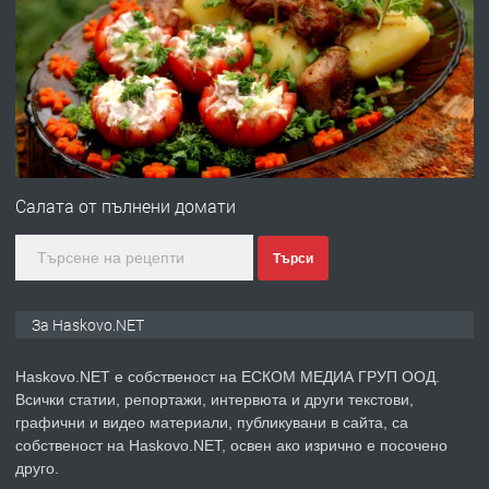
ПРЕДЛАГА
Давам гараж под наем
преди 3 дни
ПРЕДЛАГА
№4120 Магазин/Офис под наем в кв.
Любен Каравелов, Хасково-близо до
Салата от пълнени домати
градската градина!
Търси
преди 3 дни
ПРЕДЛАГА
ПРОСТОРЕН ТРИСТАЕН
За Haskovo.NET
АПАРТАМЕНТ В НОВА СГРАДА КВ.
КУБА
Haskovo.NET е собственост на ЕСКОМ МЕДИА ГРУП ООД.
Всички статии, репортажи, интервюта и други текстови,
преди 4 дни
графични и видео материали, публикувани в сайта, са
собственост на Haskovo.NET, освен ако изрично е посочено
ПРЕДЛАГА
Продавам парцел в гр. Хасково кв.
друго.
Хисаря до ток, вода,канализация,