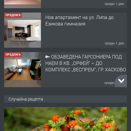
преди 1 ден
ПРЕДЛАГА
Нов апартамент на ул. Липа до
Езикова гимназия
преди 1 ден
ПРЕДЛАГА
🔑 ОБЗАВЕДЕНА ГАРСОНИЕРА ПОД
НАЕМ В КВ. „ОРФЕЙ“ – ДО
КОМПЛЕКС „ВЕСПРЕМ“, ГР. ХАСКОВО
преди 2 дни
ПРЕДЛАГА
НАПЪЛНО ОБЗАВЕДЕН И
Случайна рецепта
ОБОРУДВАН ТРИСТАЕН
АПАРТАМЕНТ В ЦЕНТЪРА НА ГР.
ХАСКОВО
преди 3 дни