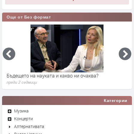
Още от Без формат
Бъдещето на науката и какво ни очаква?
Д
преди 2 седмици
п
Категории
Музика
Концерти
Алтернативата