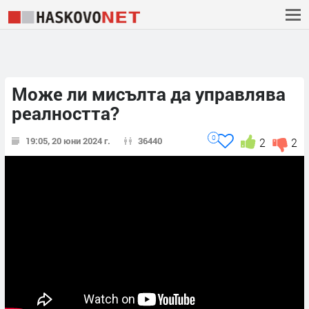
Може ли мисълта да управлява
реалността?
0
19:05, 20 юни 2024 г.
36440
2
2