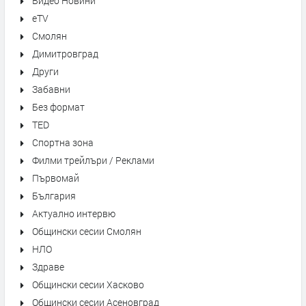
Видео Новини
eTV
Смолян
Димитровград
Други
Забавни
Без формат
TED
Спортна зона
Филми трейлъри / Реклами
Първомай
България
Актуално интервю
Общински сесии Смолян
НЛО
Здраве
Общински сесии Хасково
Общински сесии Асеновград