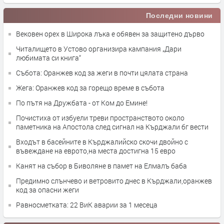
Последни новини
Вековен орех в Широка лъка е обявен за защитено дърво
Читалището в Устово организира кампания „Дари
любимата си книга“
Събота: Оранжев код за жеги в почти цялата страна
Жега: Оранжев код за горещо време в събота
По пътя на Дружбата - от Ком до Емине!
Почистиха от избуели треви пространството около
паметника на Апостола след сигнал на Кърджали бг вести
Входът в басейните в Кърджалийско скочи двойно с
въвеждане на еврото,на места достигна 15 евро
Канят на събор в Биволяне в памет на Елмалъ баба
Предимно слънчево и ветровито днес в Кърджали,оранжев
код за опасни жеги
Равносметката: 22 ВиК аварии за 1 месеца