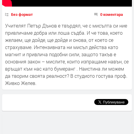
Без формат
0 коментара
Учителят Петър Дънов е твърдял, че с мисълта си ние
привличаме добра или лоша съдба. И че това, което
желаем, ще дойде, ще дойде и онова, от което се
страхуваме. Интензивната ни мисъл действа като
магнит и привлича подобни сили, защото такъв е
основния закон – мислите, които изпращаме навън, се
връщат към нас като бумеранг . Наистина ли можем
да творим своята реалност? В студиото гостува проф.
Живко Желев.