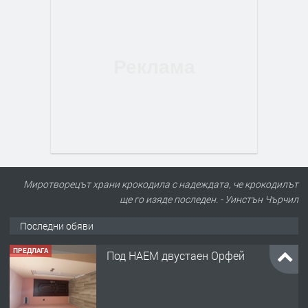
Миротворецът храни крокодила с надеждата, че крокодилът
ще го изяде последен. - Уинстън Чърчил
Последни обяви
ПРЕДЛАГА
Под НАЕМ двустаен Орфей