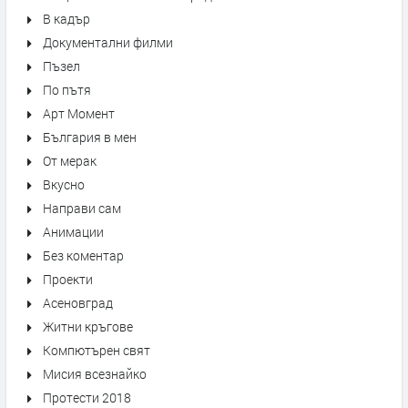
В кадър
Документални филми
Пъзел
По пътя
Арт Момент
България в мен
От мерак
Вкусно
Направи сам
Анимации
Без коментар
Проекти
Асеновград
Житни кръгове
Компютърен свят
Мисия всезнайко
Протести 2018