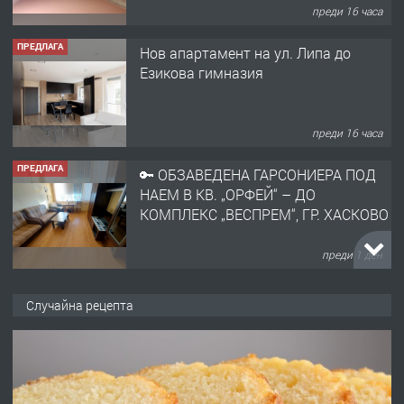
преди 16 часа
ПРЕДЛАГА
Нов апартамент на ул. Липа до
Езикова гимназия
преди 16 часа
ПРЕДЛАГА
🔑 ОБЗАВЕДЕНА ГАРСОНИЕРА ПОД
НАЕМ В КВ. „ОРФЕЙ“ – ДО
КОМПЛЕКС „ВЕСПРЕМ“, ГР. ХАСКОВО
преди 1 ден
ПРЕДЛАГА
НАПЪЛНО ОБЗАВЕДЕН И
Случайна рецепта
ОБОРУДВАН ТРИСТАЕН
АПАРТАМЕНТ В ЦЕНТЪРА НА ГР.
ХАСКОВО
преди 2 дни