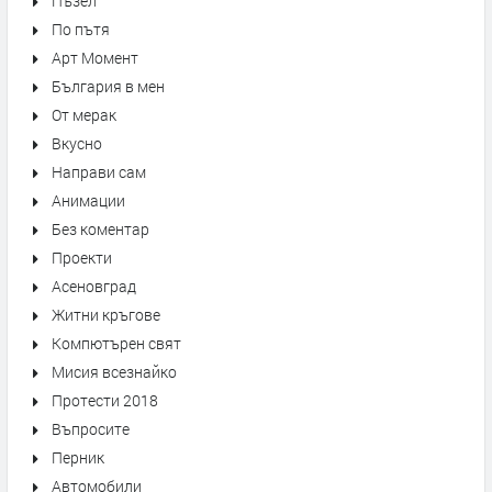
Пъзел
По пътя
Арт Момент
България в мен
От мерак
Вкусно
Направи сам
Анимации
Без коментар
Проекти
Асеновград
Житни кръгове
Компютърен свят
Мисия всезнайко
Протести 2018
Въпросите
Перник
Автомобили