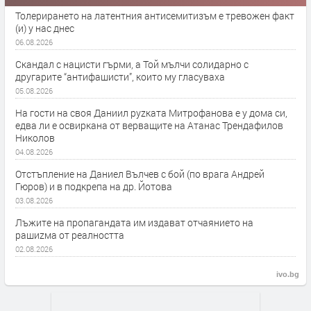
Толерирането на латентния антисемитизъм е тревожен факт
(и) у нас днес
06.08.2026
Скандал с нацисти гърми, а Той мълчи солидарно с
другарите “антифашисти”, които му гласуваха
05.08.2026
На гости на своя Даниил руzката Митрофанова е у дома си,
едва ли е освиркана от верващите на Атанас Трендафилов
Николов
04.08.2026
Отстъпление на Даниел Вълчев с бой (по врага Андрей
Гюров) и в подкрепа на др. Йотова
03.08.2026
Лъжите на пропагандата им издават отчаянието на
рашиzма от реалността
02.08.2026
ivo.bg