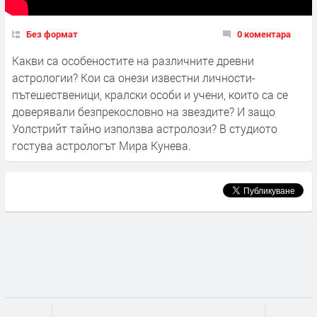
Без формат
0 коментара
Какви са особеностите на различните древни
астрологии? Кои са онези известни личности-
пътешественици, кралски особи и учени, които са се
доверявали безпрекословно на звездите? И защо
Уолстрийт тайно използва астролози? В студиото
гостува астрологът Мира Кунева.