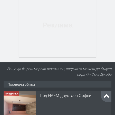
Защо да бъдеш морски пехотинец, след като можеш да бъдеш
пират? - Стив Джобс
Последни обяви
ПРЕДЛАГА
Под НАЕМ двустаен Орфей