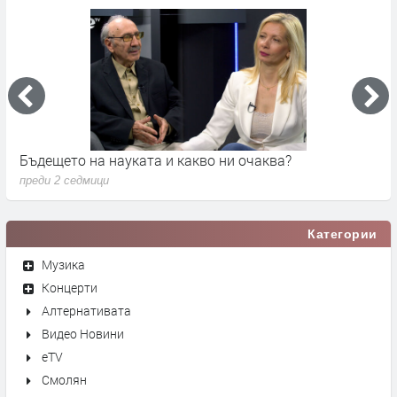
Бъдещето на науката и какво ни очаква?
Д
преди 2 седмици
п
Категории
Музика
Концерти
Алтернативата
Видео Новини
eTV
Смолян