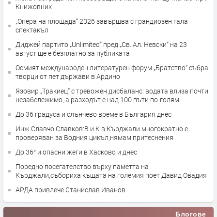
Книжовник
„Опера на площада“ 2026 завършва с грандиозен гала
спектакъл
Диджей партито „Unlimited“ пред „Св. Ал. Невски“ на 23
август ще е безплатно за публиката
Осмият международен литературен форум „Братство“ събра
творци от пет държави в Ардино
Язовир „Тракиец“ с тревожен дисбаланс: водата влиза почти
незабележимо, а разходът е над 100 пъти по-голям
До 36 градуса и слънчево време в България днес
Инж.Славчо Славков:В и К в Кърджали многократно е
проверяван за Водния цикъл,нямам притеснения
До 36° и опасни жеги в Хасково и днес
Поредно посегателство върху паметта на
Кърджали,събориха къщата на големия поет Давид Овадия
АРДА привлече Станислав Иванов
Блогове