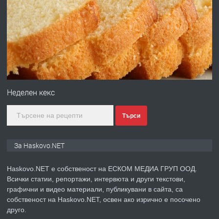
ПРЕДЛАГА
Давам гараж под наем
преди 2 дни
ПРЕДЛАГА
№4120 Магазин/Офис под наем в кв.
Любен Каравелов, Хасково-близо до
Неделен кекс
градската градина!
Търси
преди 2 дни
ПРЕДЛАГА
ПРОСТОРЕН ТРИСТАЕН
За Haskovo.NET
АПАРТАМЕНТ В НОВА СГРАДА КВ.
КУБА
Haskovo.NET е собственост на ЕСКОМ МЕДИА ГРУП ООД.
Всички статии, репортажи, интервюта и други текстови,
преди 3 дни
графични и видео материали, публикувани в сайта, са
собственост на Haskovo.NET, освен ако изрично е посочено
ПРЕДЛАГА
Продавам парцел в гр. Хасково кв.
друго.
Хисаря до ток, вода,канализация,