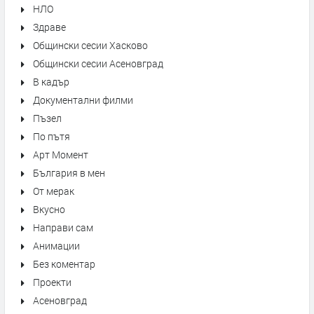
НЛО
Здраве
Общински сесии Хасково
Общински сесии Асеновград
В кадър
Документални филми
Пъзел
По пътя
Арт Момент
България в мен
От мерак
Вкусно
Направи сам
Анимации
Без коментар
Проекти
Асеновград