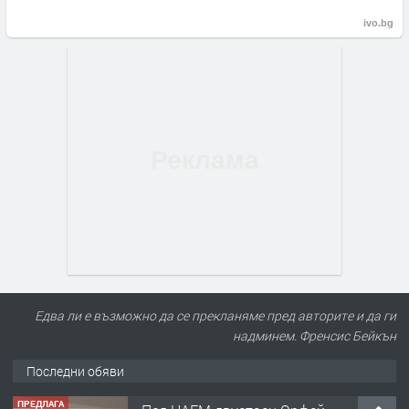
ivo.bg
Едва ли е възможно да се прекланяме пред авторите и да ги
надминем. Френсис Бейкън
Последни обяви
ПРЕДЛАГА