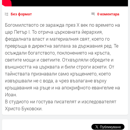
Без формат
0 коментара
Богомилството се заражда през X век по времето на
цар Петър I. То отрича църковната йерархия,
феодалната власт и материалния свят, което го
превръща в директна заплаха за държавния ред. Те
осъждали богатството, поклонението на кръста,
светите мощи и светиите. Отхвърляли обредите и
външността на църквата и били строги аскети. От
тайнствата признавали само кръщението, което
извършвали не с вода, а чрез възлагане върху
кръщавания на ръце и на апокрифното евангелие на
Иоан.
В студиото ни гостува писателят и изследователят
Христо Буковски.