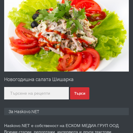
АПАРТАМЕНТ В ЦЕНТЪРА НА ГР.
ХАСКОВО
преди 4 дни
ПРЕДЛАГА
Давам гараж под наем
преди 4 дни
ПРЕДЛАГА
№4120 Магазин/Офис под наем в кв.
Любен Каравелов, Хасково-близо до
Новогодишна салата Шишарка
градската градина!
Търси
преди 4 дни
ПРЕДЛАГА
ПРОСТОРЕН ТРИСТАЕН
За Haskovo.NET
АПАРТАМЕНТ В НОВА СГРАДА КВ.
КУБА
Haskovo.NET е собственост на ЕСКОМ МЕДИА ГРУП ООД.
Всички статии, репортажи, интервюта и други текстови,