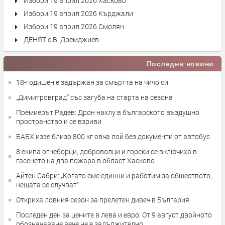
Избори 19 април 2026 Хасково
Избори 19 април 2026 Кърджали
Избори 19 април 2026 Смолян
ДЕНЯТ с В. Дремджиев
Последни новини
18-годишен е задържан за смъртта на чичо си
„Димитровград“ със загуба на старта на сезона
Премиерът Радев: Дрон нахлу в българското въздушно
пространство и се взриви
БАБХ иззе близо 800 кг овча лой без документи от автобус
8 екипа огнеборци, доброволци и горски се включиха в
гасенето на два пожара в област Хасково
Айтен Сабри: „Когато сме единни и работим за обществото,
нещата се случват“
Откриха ловния сезон за прелетен дивеч в България
Последен ден за цените в лева и евро: От 9 август двойното
обозначаване вече не е задължително