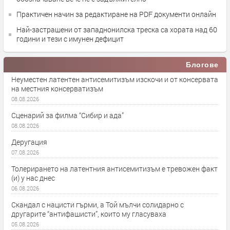
Практичен начин за редактиране на PDF документи онлайн
Най-застрашени от западнонилска треска са хората над 60
години и тези с имунен дефицит
Блогове
Неуместен латентен антисемитизъм изскочи и от консервата
на местния консерватизъм
08.08.2026
Сценарий за филма “Сибир и ада”
08.08.2026
Деругация
07.08.2026
Толерирането на латентния антисемитизъм е тревожен факт
(и) у нас днес
06.08.2026
Скандал с нацисти гърми, а Той мълчи солидарно с
другарите “антифашисти”, които му гласуваха
05.08.2026