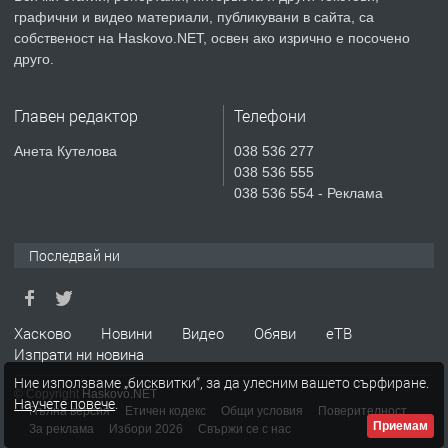
преди 5 дни
графични и видео материали, публикувани в сайта, са
собственост на Haskovo.NET, освен ако изрично е посочено
ПРЕДЛАГА
Продавам парцел в гр. Хасково кв.
друго.
Хисаря до ток, вода,канализация,
асфалт 0889 537 426
Главен редактор
Телефони
преди 5 дни
Анета Кутелова
038 536 277
038 536 555
ПРЕДЛАГА
СГЛОБЯВАНЕ НА МЕБЕЛИ.
038 536 554 - Реклама
Последвай ни
преди 5 дни
ПРЕДЛАГА
№4119 Едностаен обзаведен
Хасково
Новини
Видео
Обяви
еТВ
апартамент под наем в кв.
Изпрати ни новина
Училищни, гр. Хасково.
Ние използваме „бисквитки“, за да улесним вашето сърфиране.
© Copyright
Haskovo.NET
Научете повече
.
преди 5 дни
Пълна версия
Етичен кодекс
Общи условия
Поверителност
Приемам
За реклама
Избори 2026
Свържи се с нас