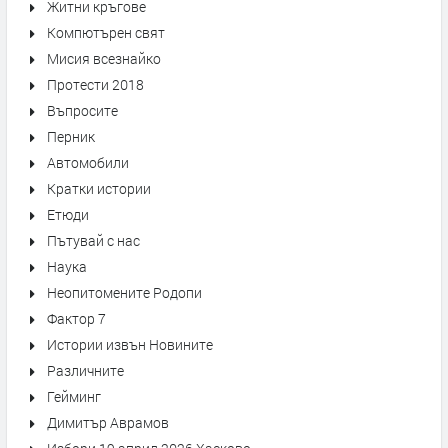
Житни кръгове
Компютърен свят
Мисия всезнайко
Протести 2018
Въпросите
Перник
Автомобили
Кратки истории
Етюди
Пътувай с нас
Наука
Неопитомените Родопи
Фактор 7
Истории извън Новините
Различните
Гейминг
Димитър Аврамов