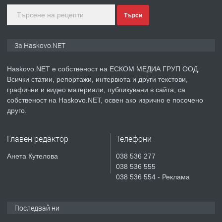
Търси
преди 3 дни
ПРЕДЛАГА
СГЛОБЯВАНЕ НА МЕБЕЛИ.
За Haskovo.NET
Haskovo.NET е собственост на ЕСКОМ МЕДИА ГРУП ООД.
Всички статии, репортажи, интервюта и други текстови,
преди 3 дни
графични и видео материали, публикувани в сайта, са
собственост на Haskovo.NET, освен ако изрично е посочено
ПРЕДЛАГА
№4119 Едностаен обзаведен
друго.
апартамент под наем в кв.
Училищни, гр. Хасково.
Главен редактор
Телефони
преди 3 дни
Анета Кутелова
038 536 277
038 536 555
ПРЕДЛАГА
Под НАЕМ двустаен Орфей
038 536 554 - Реклама
Последвай ни
преди 12 часа