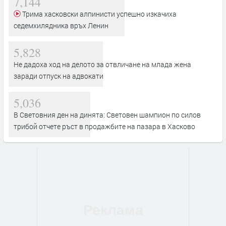
7,144
Трима хасковски алпинисти успешно изкачиха
седемхилядника връх Ленин
5,828
Не дадоха ход на делото за отвличане на млада жена
заради отпуск на адвокати
5,036
В Световния ден на динята: Световен шампион по силов
трибой отчете ръст в продажбите на пазара в Хасково