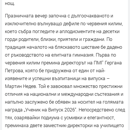
нощ.
Празничната вечер започна с дългоочакваното и
изключително вълнуващо дефиле по червения килим,
което събра погледите и аплодисментите на десетки
горди родители, близки, приятели и граждани. По
традиция началото на бляскавото шествие бе дадено
от ръководството на елитната гимназия. Първа по
червения килим премина директорът на ПМГ Гергана
Петрова, която бе придружена от един от най-
изявените и успешни възпитаници на випуска –
Мартин Недев. Той е завоювал множество престижни
отличия на национални и международни състезания и
напълно заслужено бе обявен за носител на голямата
награда „Ученик на Випуск 2026“. Непосредствено след
тях, озарявайки подиума с усмивки и елегантност,
преминаха двете заместник-директорки на училището