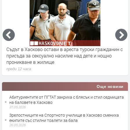
Съдът в Хасково остави в ареста турски гражданин с
Т
присъда за сексуално насилие над дете и нощно
з
проникване в жилище
п
преди 12 часа
Още новини
Абитуриентите от ПГТАТ закриха с блясък и стил седмицата
на баловете в Хасково
27.05.2026
Зрелостниците на Спортното училище в Хасково смениха
екипите със стилни тоалети за бала
26.05.2026