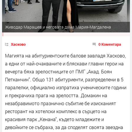
Живодар Марашев и неговата дама Мария-Магдалена
Хасково
0 Коментара
Магията на абитуриентските балове завладя Хасково,
а едни от най-очакваните и бляскави главни герои на
вечерта бяха зрелостниците от ПМГ „Акад. Боян
Петканчин“. Общо 131 абитуриенти, разпределени в 5
паралелки, официално изпратиха ученическите години
и прекрачиха прага на зрелостта. Домакин на
незабравимото празнично събитие бе изисканият
ресторант на хотелски комплекс в сърцето на
красивия парк „Кенана“, където младежите и
девойките се събраха, за да споделят своята звездна