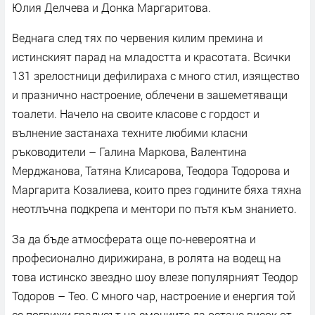
Юлия Делчева и Донка Маргаритова.
Веднага след тях по червения килим премина и
истинският парад на младостта и красотата. Всички
131 зрелостници дефилираха с много стил, изящество
и празнично настроение, облечени в зашеметяващи
тоалети. Начело на своите класове с гордост и
вълнение застанаха техните любими класни
ръководители – Галина Маркова, Валентина
Мерджанова, Татяна Клисарова, Теодора Тодорова и
Маргарита Козалиева, които през годините бяха тяхна
неотлъчна подкрепа и ментори по пътя към знанието.
За да бъде атмосферата още по-невероятна и
професионално дирижирана, в ролята на водещ на
това истинско звездно шоу влезе популярният Теодор
Тодоров – Тео. С много чар, настроение и енергия той
се погрижи градусът на емоциите да остане висок от