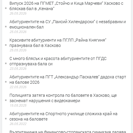
Випуск 2026 на ПГМЕТ „Стойчо и Кица Марчеви“ Хасково с
бляскав бал в „Кенана“
26.05.2026
Абитуриентите на СУ „Паисий Хилендарски“ с незабравим и
емоционален бал
25.05.2026
Красивите абитуриенти на ПГЛП „Райна Княгиня“
празнуваха бал в Хасково
25.05.2026
С много блясък и красота абитуриентите от ПГДС
отпразнуваха бала си
23.05.2026
Абитуриентите на ПГТ „Александър Паскалев“ дадоха старт
на балове 2026
22.05.2026
Полицията затяга контрола по баловете в Хасково, ще
заснемат нарушения с видеокамери
15.05.2025
Абитуриентите на Спортното училище сложиха край на
сезона на баловете
26.05.2022
Възпитаничка на Финансово-стопанската гимназия дарява