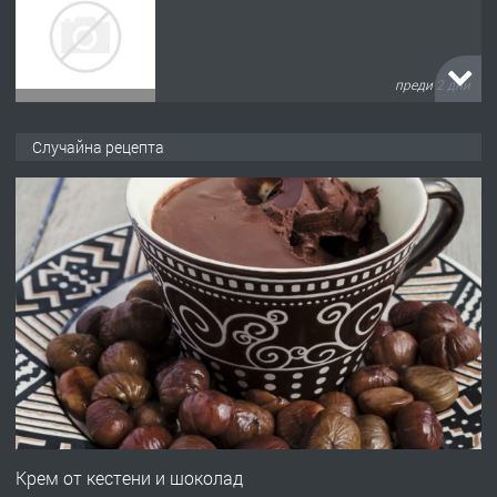
преди 2 дни
ПРЕДЛАГА
№4120 Магазин/Офис под наем в кв.
Случайна рецепта
Любен Каравелов, Хасково-близо до
градската градина!
преди 2 дни
ПРЕДЛАГА
ПРОСТОРЕН ТРИСТАЕН
АПАРТАМЕНТ В НОВА СГРАДА КВ.
КУБА
преди 3 дни
ПРЕДЛАГА
Продавам парцел в гр. Хасково кв.
Хисаря до ток, вода,канализация,
Крем от кестени и шоколад
асфалт 0889 537 426