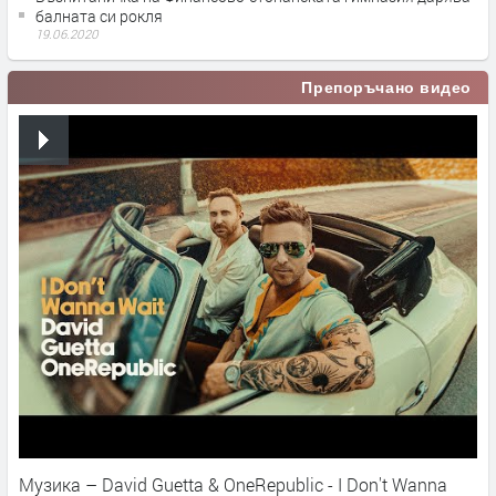
балната си рокля
19.06.2020
Препоръчано видео
Музика – David Guetta & OneRepublic - I Don't Wanna