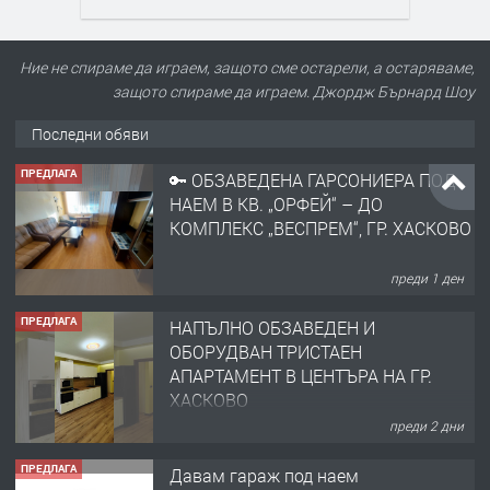
Ние не спираме да играем, защото сме остарели, а остаряваме,
защото спираме да играем. Джордж Бърнард Шоу
Последни обяви
ПРЕДЛАГА
🔑 ОБЗАВЕДЕНА ГАРСОНИЕРА ПОД
НАЕМ В КВ. „ОРФЕЙ“ – ДО
КОМПЛЕКС „ВЕСПРЕМ“, ГР. ХАСКОВО
преди 1 ден
ПРЕДЛАГА
НАПЪЛНО ОБЗАВЕДЕН И
ОБОРУДВАН ТРИСТАЕН
АПАРТАМЕНТ В ЦЕНТЪРА НА ГР.
ХАСКОВО
преди 2 дни
ПРЕДЛАГА
Давам гараж под наем