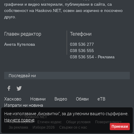
преди 6 дни
графични и видео материали, публикувани в сайта, са
собственост на Haskovo.NET, освен ако изрично е посочено
ПРЕДЛАГА
СГЛОБЯВАНЕ НА МЕБЕЛИ.
друго.
Главен редактор
Телефони
преди 6 дни
Анета Кутелова
038 536 277
038 536 555
ПРЕДЛАГА
№4119 Едностаен обзаведен
038 536 554 - Реклама
апартамент под наем в кв.
Училищни, гр. Хасково.
Последвай ни
преди 6 дни
ПРЕДЛАГА
Под НАЕМ двустаен Орфей
Хасково
Новини
Видео
Обяви
еТВ
Изпрати ни новина
Ние използваме „бисквитки“, за да улесним вашето сърфиране.
© Copyright
Haskovo.NET
Научете повече
.
преди 2 дни
Пълна версия
Етичен кодекс
Общи условия
Поверителност
Приемам
За реклама
Избори 2026
Свържи се с нас