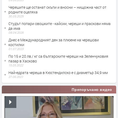
Черешите ще останат скъпи и вносни – нищожна част от
родните оцеляха
30.05.2025
Студът попари овошките - кайсии, череши и праскови няма
да има
08.04.2025
Днес е Международният ден за плюене на черешови
костилки
01.07.2023
По 15 и 20 лв./ кг са българските череши на Зеленчуковия
пазар в Хасково
15.05.2022
Най-едрата череша в Кюстендилско е с диаметър 34,9 мм
27.06.2021
Препоръчано видео