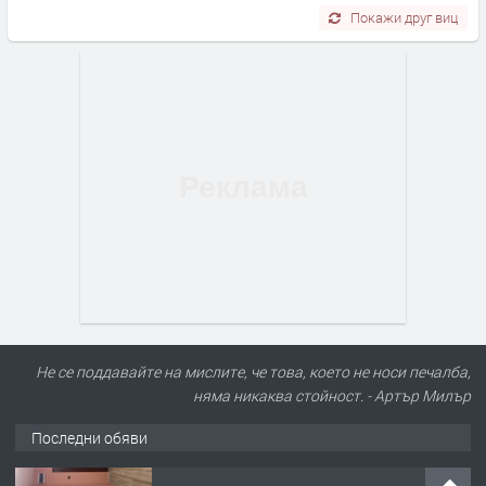
Покажи друг виц
Не се поддавайте на мислите, че това, което не носи печалба,
няма никаква стойност. - Артър Милър
Последни обяви
ПРЕДЛАГА
Нов апартамент на ул. Липа до