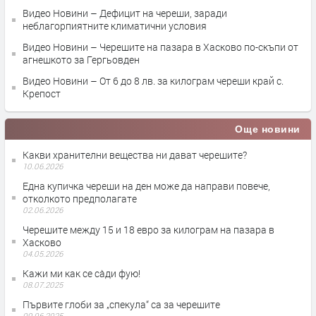
Видео Новини – Дефицит на череши, заради
неблагорпиятните климатични условия
Видео Новини – Черешите на пазара в Хасково по-скъпи от
агнешкото за Гергьовден
Видео Новини – От 6 до 8 лв. за килограм череши край с.
Крепост
Още новини
Какви хранителни вещества ни дават черешите?
10.06.2026
Една купичка череши на ден може да направи повече,
отколкото предполагате
02.06.2026
Черешите между 15 и 18 евро за килограм на пазара в
Хасково
04.05.2026
Кажи ми как се са̀ди фую!
08.07.2025
Първите глоби за „спекула“ са за черешите
09.06.2025