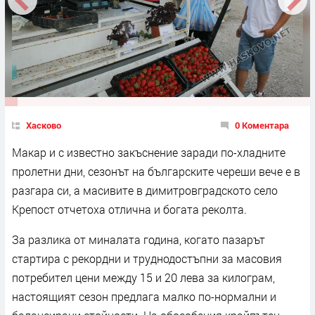
Хасково
0 Коментара
Макар и с известно закъснение заради по-хладните
пролетни дни, сезонът на българските череши вече е в
разгара си, а масивите в димитровградското село
Крепост отчетоха отлична и богата реколта.
За разлика от миналата година, когато пазарът
стартира с рекордни и труднодостъпни за масовия
потребител цени между 15 и 20 лева за килограм,
настоящият сезон предлага малко по-нормални и