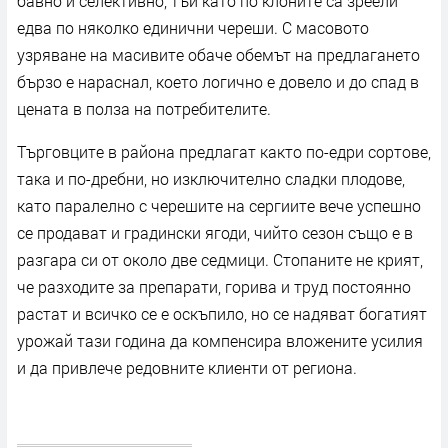
бавно и селективно, тъй като по клоните са зреели
едва по няколко единични череши. С масовото
узряване на масивите обаче обемът на предлагането
бързо е нараснал, което логично е довело и до спад в
цената в полза на потребителите.
Търговците в района предлагат както по-едри сортове,
така и по-дребни, но изключително сладки плодове,
като паралелно с черешите на сергиите вече успешно
се продават и градински ягоди, чийто сезон също е в
разгара си от около две седмици. Стопаните не крият,
че разходите за препарати, горива и труд постоянно
растат и всичко се е оскъпило, но се надяват богатият
урожай тази година да компенсира вложените усилия
и да привлече редовните клиенти от региона.