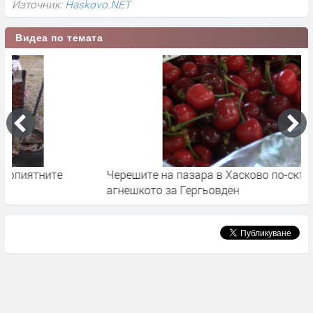
Източник:
Haskovo.NET
Видеа по темата
Черешите на пазара в Хасково по-скъпи от
О
агнешкото за Гергьовден