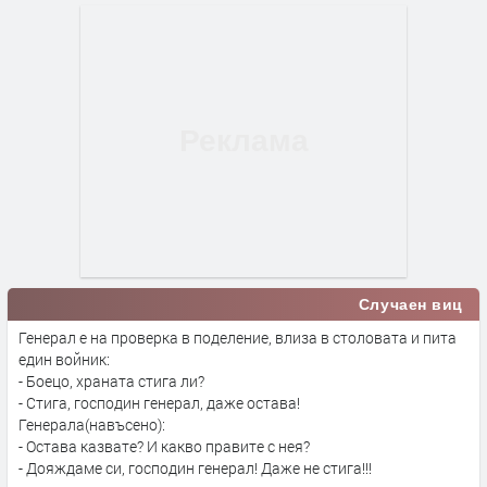
Случаен виц
Генерал е на проверка в поделение, влиза в столовата и пита
един войник:
- Боецо, храната стига ли?
- Стига, господин генерал, даже остава!
Генерала(навъсено):
- Остава казвате? И какво правите с нея?
- Дояждаме си, господин генерал! Даже не стига!!!