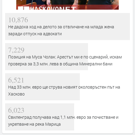
10,876
Не дадоха ход на делото за отвличане на млада жена
заради отпуск на адвокати
7,229
Позиция на Муса Чолак: Арестът ми е по сценарий, искам
проверка за 3,3 млн. лева в община Минерални бани
6,521
Над 33 млн. евро ще струва новият околовръстен път на
Хасково
6,023
Свиленград получава над 1,1 млн. евро за почистване и
укрепване на река Марица