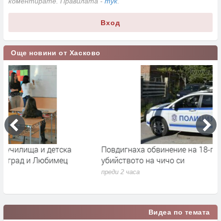
коментирате. Правилата -
тук
.
Вход
Още новини от Хасково
Повдигнаха обвинение на 18-годишния за
М
убийството на чичо си
Х
н
преди 2 часа
п
Видеа по темата