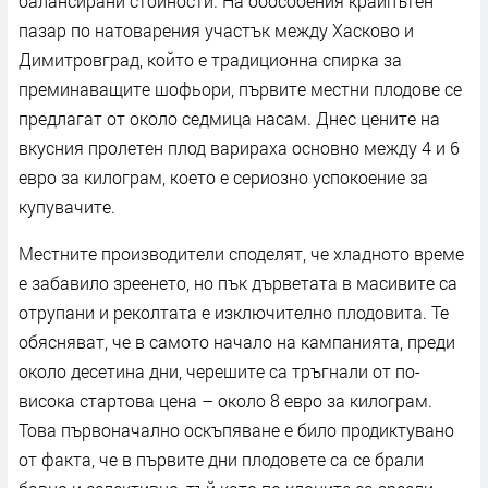
балансирани стойности. На обособения крайпътен
пазар по натоварения участък между Хасково и
Димитровград, който е традиционна спирка за
преминаващите шофьори, първите местни плодове се
предлагат от около седмица насам. Днес цените на
вкусния пролетен плод варираха основно между 4 и 6
евро за килограм, което е сериозно успокоение за
купувачите.
Местните производители споделят, че хладното време
е забавило зреенето, но пък дърветата в масивите са
отрупани и реколтата е изключително плодовита. Те
обясняват, че в самото начало на кампанията, преди
около десетина дни, черешите са тръгнали от по-
висока стартова цена – около 8 евро за килограм.
Това първоначално оскъпяване е било продиктувано
от факта, че в първите дни плодовете са се брали