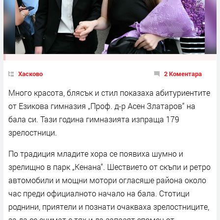
Хасково
2 Коментара
Много красота, блясък и стил показаха абитуриентите
от Езикова гимназия „Проф. д-р Асен Златаров“ на
бала си. Тази година гимназията изпраща 179
зрелостници.
По традиция младите хора се появиха шумно и
зрелищно в парк „Кенана“. Шествието от скъпи и ретро
автомобили и мощни мотори огласяше района около
час преди официалното начало на бала. Стотици
роднини, приятели и познати очакваха зрелостниците,
за да се снимат с тях и да запазят спомен от