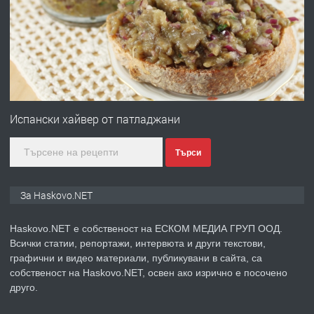
Хисаря до ток, вода,канализация,
асфалт 0889 537 426
преди 5 дни
ПРЕДЛАГА
СГЛОБЯВАНЕ НА МЕБЕЛИ.
Испански хайвер от патладжани
Търси
преди 5 дни
ПРЕДЛАГА
№4119 Едностаен обзаведен
За Haskovo.NET
апартамент под наем в кв.
Училищни, гр. Хасково.
Haskovo.NET е собственост на ЕСКОМ МЕДИА ГРУП ООД.
Всички статии, репортажи, интервюта и други текстови,
преди 5 дни
графични и видео материали, публикувани в сайта, са
собственост на Haskovo.NET, освен ако изрично е посочено
ПРЕДЛАГА
Под НАЕМ двустаен Орфей
друго.