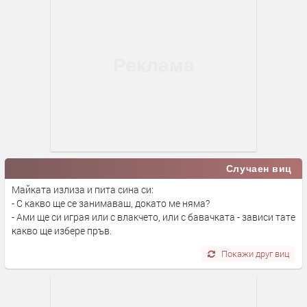
Случаен виц
Майката излиза и пита сина си:
- С какво ще се занимаваш, докато ме няма?
- Ами ще си играя или с влакчето, или с бавачката - зависи тате
какво ще избере пръв.
Покажи друг виц