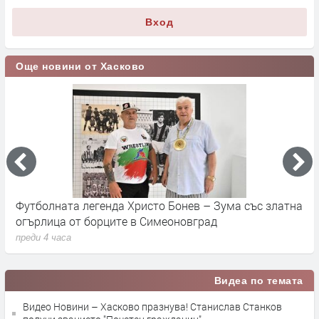
Вход
Още новини от Хасково
Футболната легенда Христо Бонев – Зума със златна
Ж
огърлица от борците в Симеоновград
п
преди 4 часа
Видеа по темата
Видео Новини – Хасково празнува! Станислав Станков