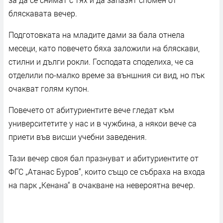
бляскавата вечер.
Подготовката на младите дами за бала отнела
месеци, като повечето бяха заложили на бляскави,
стилни и дълги рокли. Господата споделиха, че са
отделили по-малко време за външния си вид, но пък
очакват голям купон.
Повечето от абитуриентите вече гледат към
университетите у нас и в чужбина, а някои вече са
приети във висши учебни заведения.
Тази вечер своя бал празнуват и абитуриентите от
ФГС „Атанас Буров“, които също се събраха на входа
на парк „Кенана“ в очакване на невероятна вечер.