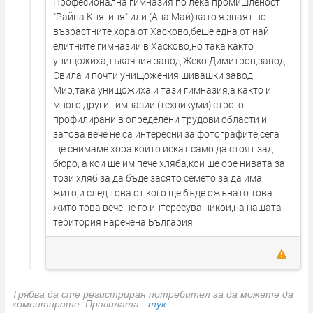
Професионална гимназия по лека промишленост
"Райна Княгиня" или (Ана Май) като я знаят по-
възрастните хора от Хасково,беше една от най
елитните гимназии в Хасково,но така както
унищожиха,тъкачния завод Жеко Димитров,завод
Свила и почти унищожения шивашки завод
Мир,така унищожиха и тази гимназия,а както и
много други гимназии (техникуми) строго
профилирани в определени трудови области и
затова вече не са интересни за фотографите,сега
ще снимаме хора които искат само да стоят зад
бюро, а кои ще им пече хляба,кои ще оре нивата за
този хляб за да бъде засято семето за да има
жито,и след това от кого ще бъде ожънато това
жито това вече не го интересува никои,на нашата
територия наречена България.
Трябва да сте регистриран потребител за да можете да
коментирате. Правилата -
тук
.