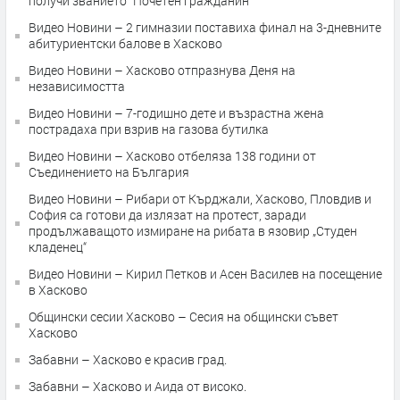
получи званието "Почетен гражданин"
Видео Новини – 2 гимназии поставиха финал на 3-дневните
абитуриентски балове в Хасково
Видео Новини – Хасково отпразнува Деня на
независимостта
Видео Новини – 7-годишно дете и възрастна жена
пострадаха при взрив на газова бутилка
Видео Новини – Хасково отбеляза 138 години от
Съединението на България
Видео Новини – Рибари от Кърджали, Хасково, Пловдив и
София са готови да излязат на протест, заради
продължаващото измиране на рибата в язовир „Студен
кладенец“
Видео Новини – Кирил Петков и Асен Василев на посещение
в Хасково
Общински сесии Хасково – Сесия на общински съвет
Хасково
Забавни – Хасково е красив град.
Забавни – Хасково и Аида от високо.