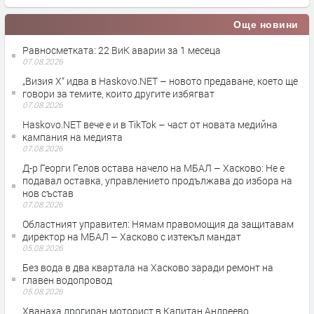
Още новини
Равносметката: 22 ВиК аварии за 1 месеца
07.08.2026
„Визия Х“ идва в Haskovo.NET – новото предаване, което ще
говори за темите, които другите избягват
07.08.2026
Haskovo.NET вече е и в TikTok – част от новата медийна
кампания на медията
07.08.2026
Д-р Георги Гелов остава начело на МБАЛ – Хасково: Не е
подавал оставка, управлението продължава до избора на
нов състав
07.08.2026
Областният управител: Нямам правомощия да защитавам
директор на МБАЛ – Хасково с изтекъл мандат
05.08.2026
Без вода в два квартала на Хасково заради ремонт на
главен водопровод
05.08.2026
Хванаха дрогиран моторист в Капитан Андреево