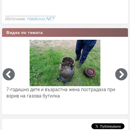
Източник:
Haskovo.NET
Видеа по темата
7-годишно дете и възрастна жена пострадаха при
Х
взрив на газова бутилка
Б