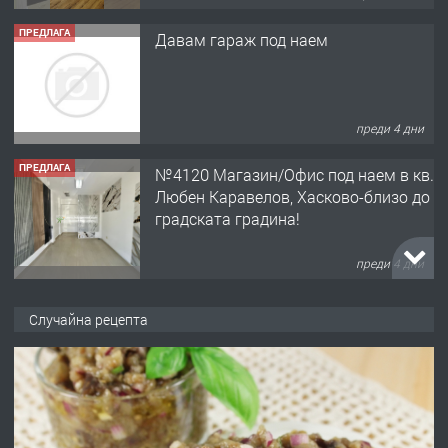
ПРЕДЛАГА
Давам гараж под наем
преди 4 дни
ПРЕДЛАГА
№4120 Магазин/Офис под наем в кв.
Любен Каравелов, Хасково-близо до
градската градина!
преди 4 дни
ПРЕДЛАГА
ПРОСТОРЕН ТРИСТАЕН
Случайна рецепта
АПАРТАМЕНТ В НОВА СГРАДА КВ.
КУБА
преди 5 дни
ПРЕДЛАГА
Продавам парцел в гр. Хасково кв.