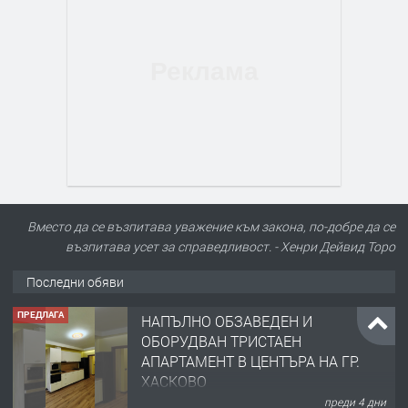
Вместо да се възпитава уважение към закона, по-добре да се
възпитава усет за справедливост. - Хенри Дейвид Торо
Последни обяви
ПРЕДЛАГА
НАПЪЛНО ОБЗАВЕДЕН И
ОБОРУДВАН ТРИСТАЕН
АПАРТАМЕНТ В ЦЕНТЪРА НА ГР.
ХАСКОВО
преди 4 дни