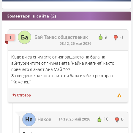
Коментари в сайта (2)
Ба
Бай Танас общественик
9
-1
1
08:12, 25 май 2026
Къде ви са снимките от изпращането на бала на
абитуриентите от гимназията "Райна Княгиня" както
повечето я знаят Ана Май ????
За сведение на читателите ви бала им бе в ресторант
"Каменец" !
Отговор
Ня
Някои
10
0
14:19, 25 май 2026