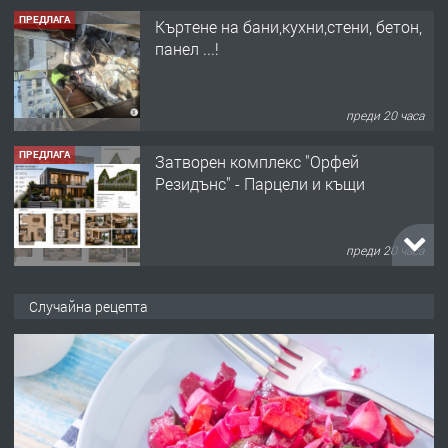
ПРЕДЛАГА
Къртене на бани,кухни,стени, бетон,
панел ...!
преди 20 часа
ПРЕДЛАГА
Затворен комплекс "Орфей
Резидънс" - Парцели и къщи
преди 20 часа
ПРЕДЛАГА
Продавам парцел в кв. Младежки
Случайна рецепта
хълм в Хасково без посредници 0889
537 426
преди 20 часа
ПРЕДЛАГА
Давам обзаведено жилище за жена