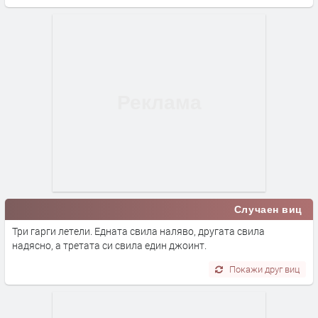
Случаен виц
Три гарги летели. Едната свила наляво, другата свила
надясно, а третата си свила един джоинт.
Покажи друг виц