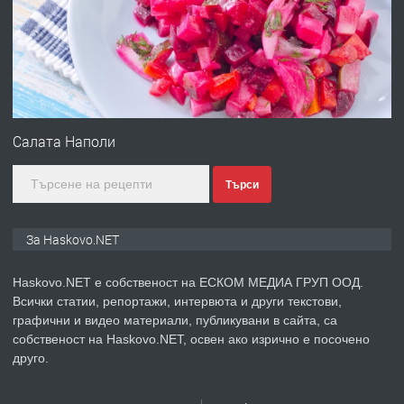
без брокери 0889 537 426
преди 20 часа
ПРЕДЛАГА
Под НАЕМ двустаен Орфей
Салата Наполи
Търси
преди 3 дни
ПРЕДЛАГА
Нов апартамент на ул. Липа до
За Haskovo.NET
Езикова гимназия
Haskovo.NET е собственост на ЕСКОМ МЕДИА ГРУП ООД.
Всички статии, репортажи, интервюта и други текстови,
преди 3 дни
графични и видео материали, публикувани в сайта, са
собственост на Haskovo.NET, освен ако изрично е посочено
ПРЕДЛАГА
🔑 ОБЗАВЕДЕНА ГАРСОНИЕРА ПОД
друго.
НАЕМ В КВ. „ОРФЕЙ“ – ДО
КОМПЛЕКС „ВЕСПРЕМ“, ГР. ХАСКОВО