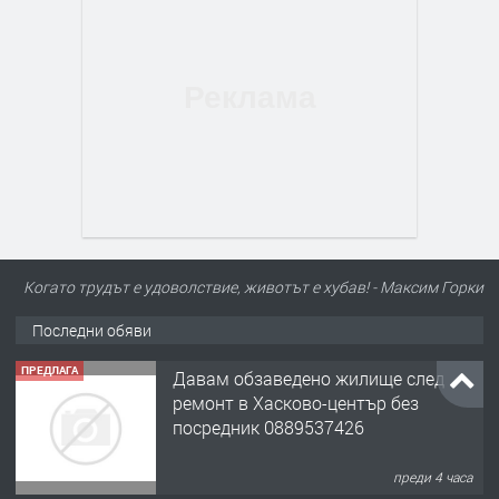
Когато трудът е удоволствие, животът е хубав! - Максим Горки
Последни обяви
ПРЕДЛАГА
Давам обзаведено жилище след
ремонт в Хасково-център без
посредник 0889537426
преди 4 часа