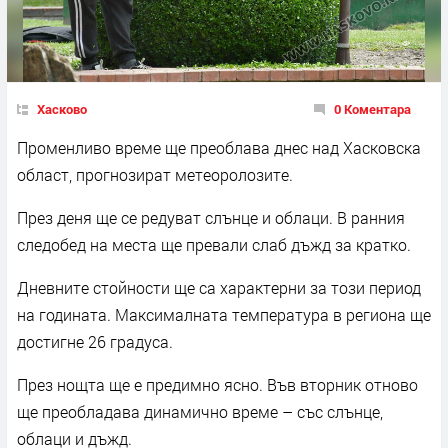
Хасково
0 Коментара
Променливо време ще преоблава днес над Хасковска
област, прогнозират метеоролозите.
През деня ще се редуват слънце и облаци. В ранния
следобед на места ще превали слаб дъжд за кратко.
Дневните стойности ще са характерни за този период
на годината. Максималната температура в региона ще
достигне 26 градуса.
През нощта ще е предимно ясно. Във вторник отново
ще преобладава динамично време – със слънце,
облаци и дъжд.