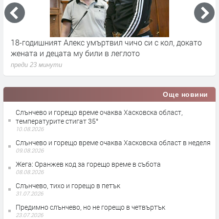
18-годишният Алекс умъртвил чичо си с кол, докато
Н
о
жената и децата му били в леглото
н
преди 23 минути
п
Още новини
Слънчево и горещо време очаква Хасковска област,
температурите стигат 35°
10.08.2026
Слънчево и горещо време очаква Хасковска област в неделя
09.08.2026
Жега: Оранжев код за горещо време в събота
08.08.2026
Слънчево, тихо и горещо в петък
31.07.2026
Предимно слънчево, но не горещо в четвъртък
23.07.2026