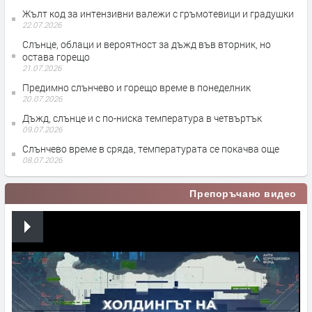
Жълт код за интензивни валежи с гръмотевици и градушки
22.07.2026
Слънце, облаци и вероятност за дъжд във вторник, но
остава горещо
21.07.2026
Предимно слънчево и горещо време в понеделник
20.07.2026
Дъжд, слънце и с по-ниска температура в четвъртък
09.07.2026
Слънчево време в сряда, температурата се покачва още
08.07.2026
Препоръчано видео