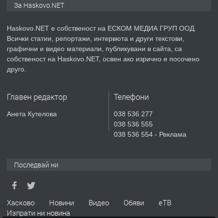
За Haskovo.NET
ОБОРУДВАН ТРИСТАЕН
АПАРТАМЕНТ В ЦЕНТЪРА НА ГР.
Haskovo.NET е собственост на ЕСКОМ МЕДИА ГРУП ООД.
ХАСКОВО
Всички статии, репортажи, интервюта и други текстови,
преди 5 дни
графични и видео материали, публикувани в сайта, са
собственост на Haskovo.NET, освен ако изрично е посочено
ПРЕДЛАГА
Давам гараж под наем
друго.
Главен редактор
Телефони
преди 5 дни
Анета Кутелова
038 536 277
038 536 555
ПРЕДЛАГА
№4120 Магазин/Офис под наем в кв.
038 536 554 - Реклама
Любен Каравелов, Хасково-близо до
градската градина!
Последвай ни
преди 6 дни
ПРЕДЛАГА
Къртене на бани,кухни,стени, бетон,
Хасково
Новини
Видео
Обяви
еТВ
панел ...!
Изпрати ни новина