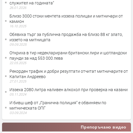
служител на годината“
26.01.2026
Близо 3000 стоки ментета иззеха полицаи и митничари от
камион
16.10.2025
Обявиха търг за публична продажба на близо 88 кг злато,
иззето на митницата
09.09.2025
Откриха в тир недекларирани британски лири и шотландски
паунди за над 553 000 лева
22.05.2025
Рекорден трафик и добри резултати отчитат митничарите от
Капитан Андреево
27.01.2025
Иззеха 2080 литра наливен алкохол при проверка на казани
05.11.2024
И бивш шеф от „Гранична полиция“ е обвиняем по
митническата ОПГ
03.09.2024
Препоръчано видео