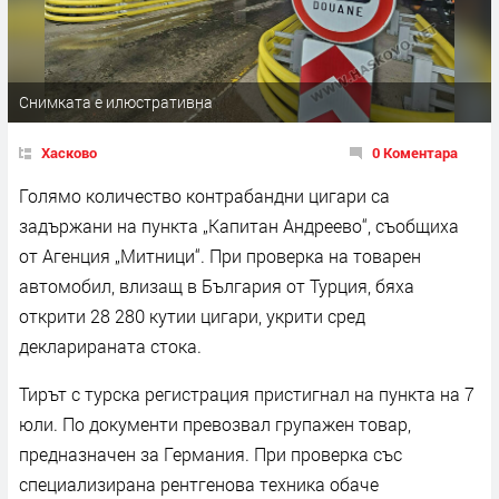
Снимката е илюстративна
Хасково
0 Коментара
Голямо количество контрабандни цигари са
задържани на пункта „Капитан Андреево“, съобщиха
от Агенция „Митници“. При проверка на товарен
автомобил, влизащ в България от Турция, бяха
открити 28 280 кутии цигари, укрити сред
декларираната стока.
Тирът с турска регистрация пристигнал на пункта на 7
юли. По документи превозвал групажен товар,
предназначен за Германия. При проверка със
специализирана рентгенова техника обаче