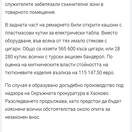
служителите забелязали съмнителни зони в
товарното помещение.
В задната част на ремаркето били открити кашони с
пластмасови кутии за електрически табла. Вместо
оборудване, във всяка от тях имало стекове с
цигари. Общо са иззети 565 600 къса цигари, или 28
280 кутии, всички с турски акцизен бандерол. По
оценка на митническите власти стойността на
тютюневите изделия възлиза на 115 147,50 евро.
По случая е образувано досъдебно производство под
надзора на Окръжната прокуратура в Хасково.
Разследването продължава, като предстои да бъдат
изяснени всички обстоятелства около опита за
незаконен внос.