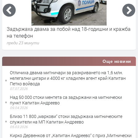
Задържаха двама за побой над 18-годишни и кражба
Н
на телефон
Х
преди 23 минути
п
Още новини
Отличиха двама митничари за разкриването на 1,6 млн.
нелегални цигари и 4000 кг хладилен агент край Капитан
Петко войвода
07.07.2026
Над 50 000 стоки ментета са задържани на митнически
пункт Капитан Андреево
09.04.2026
Близо 11 800 „маркови“ стоки задържаха митническите
служители на МП Капитан Андреево
05.03.2026
Кирко Дервенков от „Капитан Андреево“ с приз „Митнически