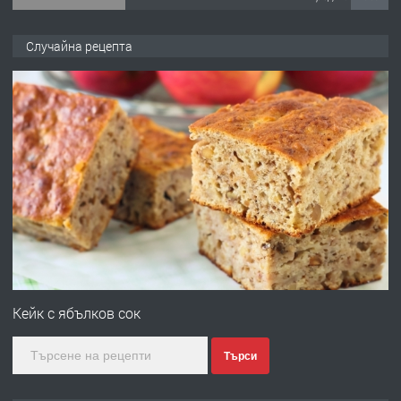
ПРЕДЛАГА
Под НАЕМ двустаен Орфей
Случайна рецепта
преди 3 дни
ПРЕДЛАГА
Нов апартамент на ул. Липа до
Езикова гимназия
преди 3 дни
ПРЕДЛАГА
🔑 ОБЗАВЕДЕНА ГАРСОНИЕРА ПОД
НАЕМ В КВ. „ОРФЕЙ“ – ДО
Кейк с ябълков сок
КОМПЛЕКС „ВЕСПРЕМ“, ГР. ХАСКОВО
Търси
преди 4 дни
ПРЕДЛАГА
НАПЪЛНО ОБЗАВЕДЕН И