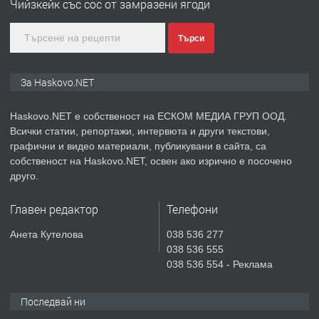
Чийзкейк със сос от замразени ягоди
асфалт 0889 537 426
преди 3 дни
Търси
ПРЕДЛАГА
СГЛОБЯВАНЕ НА МЕБЕЛИ.
За Haskovo.NET
Haskovo.NET е собственост на ЕСКОМ МЕДИА ГРУП ООД.
Всички статии, репортажи, интервюта и други текстови,
преди 3 дни
графични и видео материали, публикувани в сайта, са
собственост на Haskovo.NET, освен ако изрично е посочено
ПРЕДЛАГА
№4119 Едностаен обзаведен
друго.
апартамент под наем в кв.
Училищни, гр. Хасково.
Главен редактор
Телефони
преди 3 дни
Анета Кутелова
038 536 277
038 536 555
ПРЕДЛАГА
Къртене на бетон! Събаряне на
038 536 554 - Реклама
сгради!
Последвай ни