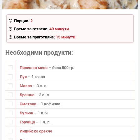
Порции:
2
Време за готвене:
40 минути
Време за приготвяне:
15 минути
Необходими продукти
Пилешко месо
– бяло 500 гр.
Лук
– 1 глава
Масло
– 3 с. л.
Брашно
– 3 с. л.
Сметана
– 1 кофичка
Бульон
– 1 к. ч.
Горчица
– 1 ч. л.
Индийско орехче