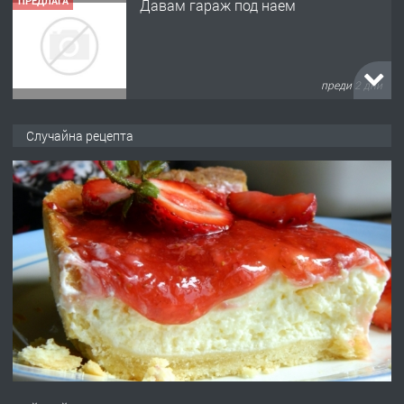
ПРЕДЛАГА
Давам гараж под наем
преди 2 дни
ПРЕДЛАГА
№4120 Магазин/Офис под наем в кв.
Случайна рецепта
Любен Каравелов, Хасково-близо до
градската градина!
преди 2 дни
ПРЕДЛАГА
ПРОСТОРЕН ТРИСТАЕН
АПАРТАМЕНТ В НОВА СГРАДА КВ.
КУБА
преди 3 дни
ПРЕДЛАГА
Продавам парцел в гр. Хасково кв.
Хисаря до ток, вода,канализация,