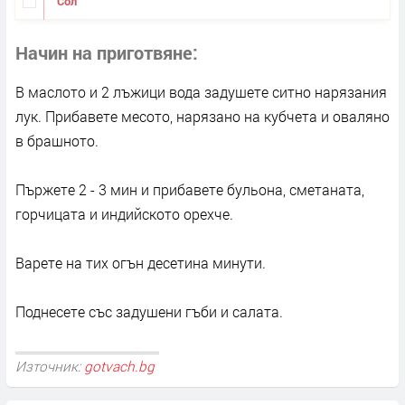
Сол
Начин на приготвяне
В маслото и 2 лъжици вода задушете ситно нарязания
лук. Прибавете месото, нарязано на кубчета и оваляно
в брашното.
Пържете 2 - 3 мин и прибавете бульона, сметаната,
горчицата и индийското орехче.
Варете на тих огън десетина минути.
Поднесете със задушени гъби и салата.
Източник:
gotvach.bg