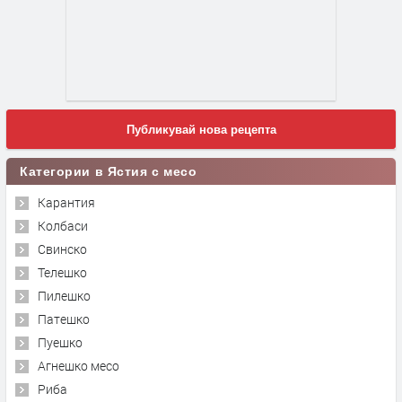
Публикувай нова рецепта
Категории в Ястия с месо
Карантия
Колбаси
Свинско
Телешко
Пилешко
Патешко
Пуешко
Агнешко месо
Риба