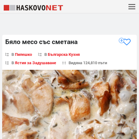
Бяло месо със сметана
0
В
Пилешко
В
Българска Кухня
В
Ястия за Задушаване
Видяна 124,810 пъти