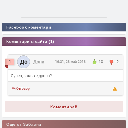
Facebook коментари
Коментари в сайта (1)
До
Дони
10
-2
1
16:31, 28 май 2018
Супер, какъв е дрона?
Отговор
Коментирай
Още от Забавни