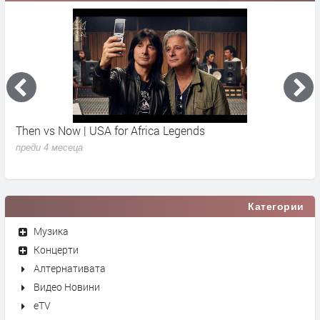
Then vs Now | USA for Africa Legends
К
преди 4 месеца
п
Категории
Музика
Концерти
Алтернативата
Видео Новини
eTV