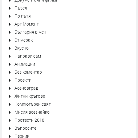
Пъзел
По пътя
Арт Момент
България в мен
От мерак
Вкусно
Направи сам
Анимации
Без коментар
Проекти
Асеновград
Житни кръгове
Компютърен свят
Мисия всезнайко
Протести 2018
Въпросите
Перник