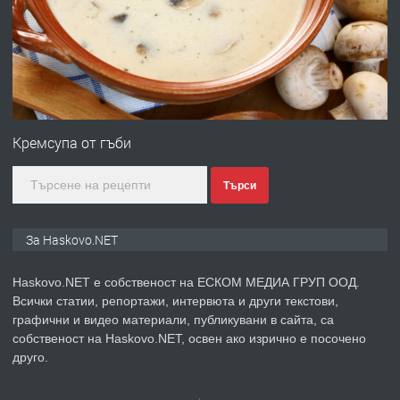
без брокери 0889 537 426
преди 16 часа
ПРЕДЛАГА
Под НАЕМ двустаен Орфей
Кремсупа от гъби
Търси
преди 3 дни
ПРЕДЛАГА
Нов апартамент на ул. Липа до
За Haskovo.NET
Езикова гимназия
Haskovo.NET е собственост на ЕСКОМ МЕДИА ГРУП ООД.
Всички статии, репортажи, интервюта и други текстови,
преди 3 дни
графични и видео материали, публикувани в сайта, са
собственост на Haskovo.NET, освен ако изрично е посочено
ПРЕДЛАГА
🔑 ОБЗАВЕДЕНА ГАРСОНИЕРА ПОД
друго.
НАЕМ В КВ. „ОРФЕЙ“ – ДО
КОМПЛЕКС „ВЕСПРЕМ“, ГР. ХАСКОВО