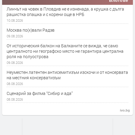
Блогове
Линчът на човек в Пловдив не е изненада, а крушка с дълга
рашистка опашка и с корени още в НРБ
10.08.2026
Москва по(х)вали Радэв
09.08.2026
От историческия балкон на Балканите се вижда, че само
централното ни географско място не гарантира централна
роля на полуострова
09.08.2026
Неуместен латентен антисемитизъм изскочи и от консервата
на местния консерватизъм
08.08.2026
Сценарий за филма “Сибир и ада”
08.08.2026
ivo.bg