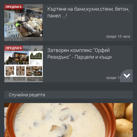
ПРЕДЛАГА
Къртене на бани,кухни,стени, бетон,
панел ...!
преди 16 часа
ПРЕДЛАГА
Затворен комплекс "Орфей
Резидънс" - Парцели и къщи
преди 16 часа
ПРЕДЛАГА
Продавам парцел в кв. Младежки
Случайна рецепта
хълм в Хасково без посредници 0889
537 426
преди 16 часа
ПРЕДЛАГА
Давам обзаведено жилище за жена