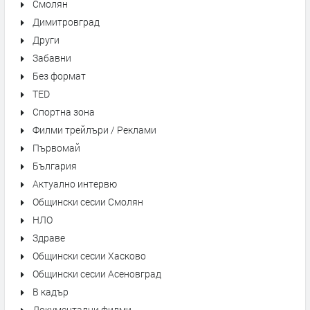
Смолян
Димитровград
Други
Забавни
Без формат
TED
Спортна зона
Филми трейлъри / Реклами
Първомай
България
Актуално интервю
Общински сесии Смолян
НЛО
Здраве
Общински сесии Хасково
Общински сесии Асеновград
В кадър
Документални филми