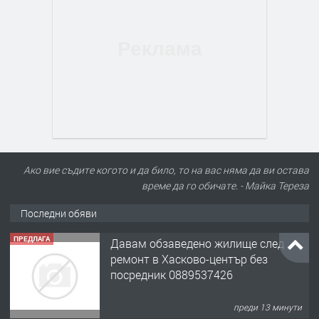
Ако вие съдите когото и да било, то на вас няма да ви остава
време да го обичате. - Майка Тереза
Последни обяви
ПРЕДЛАГА
Давам обзаведено жилище след
ремонт в Хасково-център без
посредник 0889537426
преди 13 минути