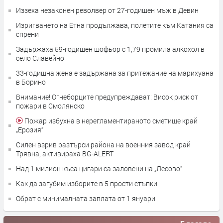
Иззеха незаконен револвер от 27-годишен мъж в Девин
Изригването на Етна продължава, полетите към Катания са
спрени
Задържаха 59-годишен шофьор с 1,79 промила алкохол в
село Славейно
33-годишна жена е задържана за притежание на марихуана
в Борино
Внимание! Огнеборците предупреждават: Висок риск от
пожари в Смолянско
Пожар избухна в нерегламентираното сметище край
„Ерозия“
Силен взрив разтърси района на военния завод край
Трявна, активираха BG-ALERT
Над 1 милион къса цигари са заловени на „Лесово“
Как да загубим изборите в 5 прости стъпки
Обрат с минималната заплата от 1 януари