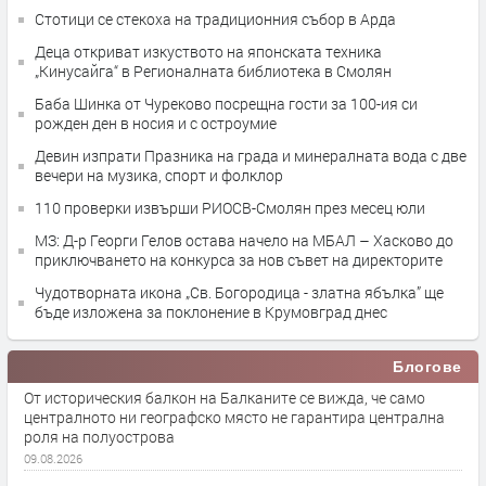
Стотици се стекоха на традиционния събор в Арда
Деца откриват изкуството на японската техника
„Кинусайга“ в Регионалната библиотека в Смолян
Баба Шинка от Чуреково посрещна гости за 100-ия си
рожден ден в носия и с остроумие
Девин изпрати Празника на града и минералната вода с две
вечери на музика, спорт и фолклор
110 проверки извърши РИОСВ-Смолян през месец юли
МЗ: Д-р Георги Гелов остава начело на МБАЛ – Хасково до
приключването на конкурса за нов съвет на директорите
Чудотворната икона „Св. Богородица - златна ябълка” ще
бъде изложена за поклонение в Крумовград днес
Блогове
От историческия балкон на Балканите се вижда, че само
централното ни географско място не гарантира централна
роля на полуострова
09.08.2026