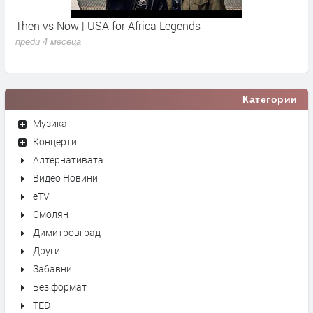
Then vs Now | USA for Africa Legends
К
преди 4 месеца
п
Категории
Музика
Концерти
Алтернативата
Видео Новини
eTV
Смолян
Димитровград
Други
Забавни
Без формат
TED