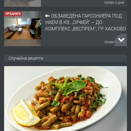
преди 2 дни
ПРЕДЛАГА
🔑 ОБЗАВЕДЕНА ГАРСОНИЕРА ПОД
НАЕМ В КВ. „ОРФЕЙ“ – ДО
КОМПЛЕКС „ВЕСПРЕМ“, ГР. ХАСКОВО
преди 4 дни
ПРЕДЛАГА
НАПЪЛНО ОБЗАВЕДЕН И
Случайна рецепта
ОБОРУДВАН ТРИСТАЕН
АПАРТАМЕНТ В ЦЕНТЪРА НА ГР.
ХАСКОВО
преди 4 дни
ПРЕДЛАГА
Давам гараж под наем
преди 5 дни