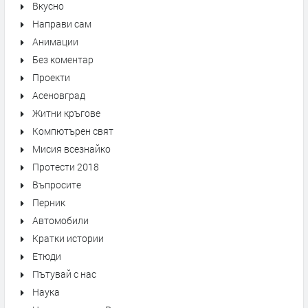
Вкусно
Направи сам
Анимации
Без коментар
Проекти
Асеновград
Житни кръгове
Компютърен свят
Мисия всезнайко
Протести 2018
Въпросите
Перник
Автомобили
Кратки истории
Етюди
Пътувай с нас
Наука