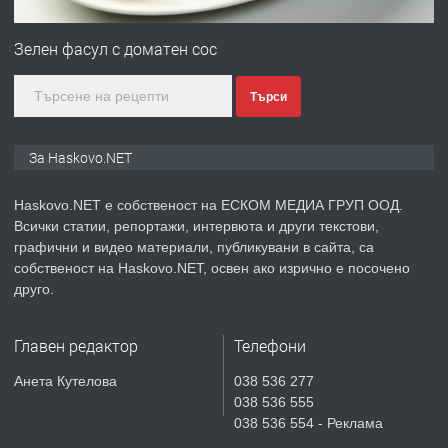
ПРЕДЛАГА
№4120 Магазин/Офис под наем в кв.
Любен Каравелов, Хасково-близо до
Зелен фасул с доматен сос
градската градина!
Търси
преди 5 дни
ПРЕДЛАГА
ПРОСТОРЕН ТРИСТАЕН
За Haskovo.NET
АПАРТАМЕНТ В НОВА СГРАДА КВ.
КУБА
Haskovo.NET е собственост на ЕСКОМ МЕДИА ГРУП ООД.
Всички статии, репортажи, интервюта и други текстови,
преди 5 дни
графични и видео материали, публикувани в сайта, са
собственост на Haskovo.NET, освен ако изрично е посочено
ПРЕДЛАГА
Продавам парцел в гр. Хасково кв.
друго.
Хисаря до ток, вода,канализация,
асфалт 0889 537 426
Главен редактор
Телефони
преди 5 дни
Анета Кутелова
038 536 277
038 536 555
ПРЕДЛАГА
СГЛОБЯВАНЕ НА МЕБЕЛИ.
038 536 554 - Реклама