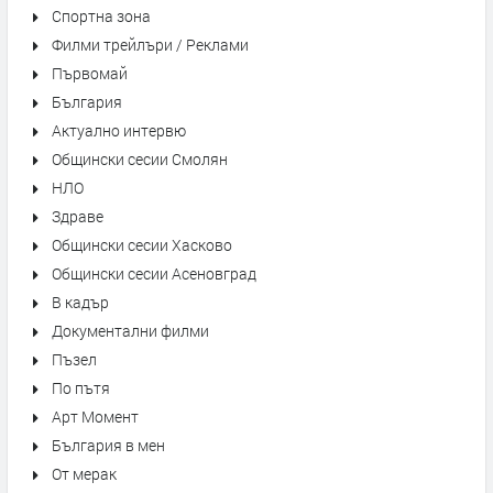
Спортна зона
Филми трейлъри / Реклами
Първомай
България
Актуално интервю
Общински сесии Смолян
НЛО
Здраве
Общински сесии Хасково
Общински сесии Асеновград
В кадър
Документални филми
Пъзел
По пътя
Арт Момент
България в мен
От мерак