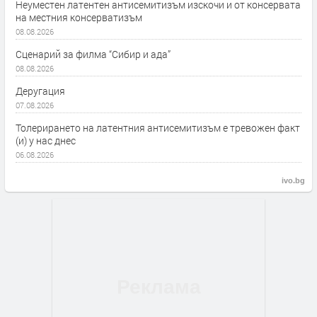
Неуместен латентен антисемитизъм изскочи и от консервата
на местния консерватизъм
08.08.2026
Сценарий за филма “Сибир и ада”
08.08.2026
Деругация
07.08.2026
Толерирането на латентния антисемитизъм е тревожен факт
(и) у нас днес
06.08.2026
ivo.bg