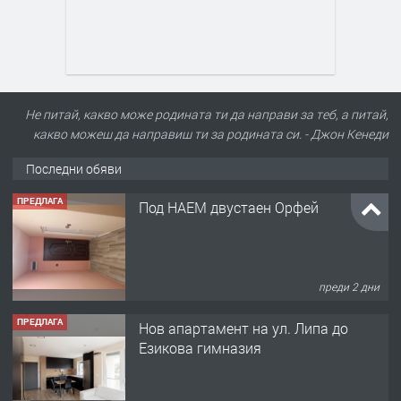
Не питай, какво може родината ти да направи за теб, а питай,
какво можеш да направиш ти за родината си. - Джон Кенеди
Последни обяви
ПРЕДЛАГА
Под НАЕМ двустаен Орфей
преди 2 дни
ПРЕДЛАГА
Нов апартамент на ул. Липа до
Езикова гимназия