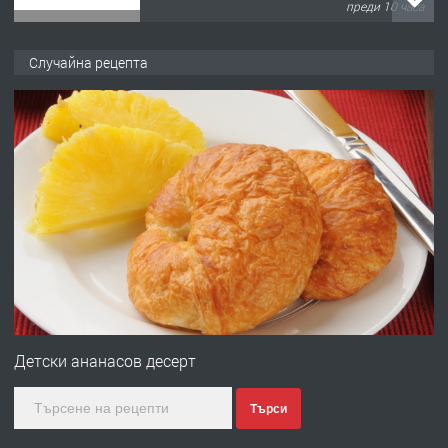
преди 10 часа
ПРЕДЛАГА
Давам обзаведено жилище за жена
Случайна рецепта
без брокери 0889 537 426
преди 10 часа
ПРЕДЛАГА
Под НАЕМ двустаен Орфей
преди 3 дни
ПРЕДЛАГА
Нов апартамент на ул. Липа до
Езикова гимназия
Детски ананасов десерт
Търси
преди 3 дни