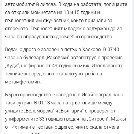
автомобилът ѝ липсва. В хода на работата, полицаите
са открили момчетата на 13 и 15 години и
пълнолетния им съучастник, които признали за
стореното. Пълнолетният младеж е задържан до 24
часа по образуваното досъдебно производство.
Водач с дрога е заловен в петък в Хасково. В 07:40
часа на булевард „Раковски“ автопатрул е проверил
„Ауди“, шофирано от 49-годишен мъж. Използваното
техническо средство показало употреба на
метамфетамин.
Бързо производство е заведено в Ивайловград рано
тази сутрин. В 01:13 часа на кръстовище между
улиците „Беломорска“ и „България“ е проверен от
униформените 33-годишен водач на „Ситроен“. Мъжът
от Ихтиман е тестван с дрегер, чиято скала отчела