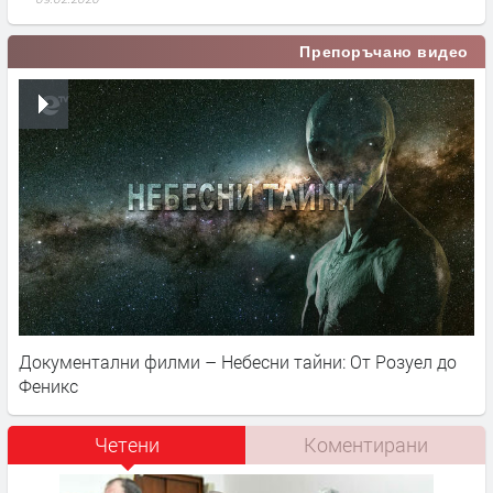
Препоръчано видео
Документални филми – Небесни тайни: От Розуел до
Феникс
Четени
Коментирани