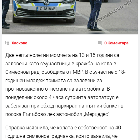
Хасково
0 Коментара
Две непълнолетни момчета на 13 и 15 години са
заловени като съучастници в кражба на кола в
Симеоновград, съобщиха от МВР. В съучастие с 18-
годишен младеж тримата са заловени за
противозаконно отнемане на автомобила. В
понеделник около 4 часа сутринта автопатрул е
забелязал при обход паркиран на пътния банкет в
посока Гълъбово лек автомобил „Мерцедес“.
Справка изяснила, че колата е собственост на 40-
годишна симеоновградчанка, която заявила, че