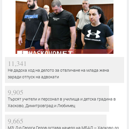
11,341
Не дадоха ход на делото за отвличане на млада жена
заради отпуск на адвокати
9,905
Търсят учители и персонал в училища и детска градина в
Хасково, Димитровград и Любимец
9,665
МЗ: Д-р Георги Гелов остава начело на МБАЛ – Хасково до