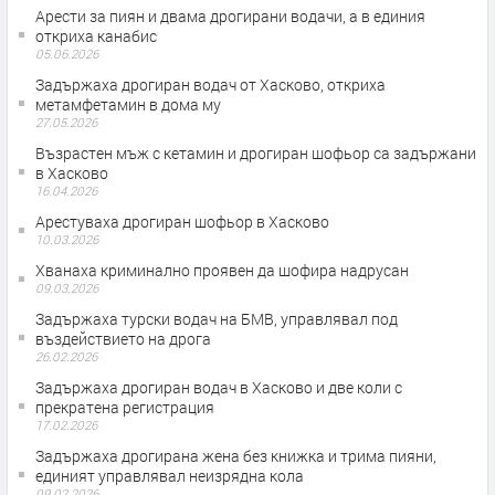
Арести за пиян и двама дрогирани водачи, а в единия
откриха канабис
05.06.2026
Задържаха дрогиран водач от Хасково, откриха
метамфетамин в дома му
27.05.2026
Възрастен мъж с кетамин и дрогиран шофьор са задържани
в Хасково
16.04.2026
Арестуваха дрогиран шофьор в Хасково
10.03.2026
Хванаха криминално проявен да шофира надрусан
09.03.2026
Задържаха турски водач на БМВ, управлявал под
въздействието на дрога
26.02.2026
Задържаха дрогиран водач в Хасково и две коли с
прекратена регистрация
17.02.2026
Задържаха дрогирана жена без книжка и трима пияни,
единият управлявал неизрядна кола
09.02.2026