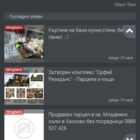
Марк Твен
Последни обяви
ПРЕДЛАГА
Къртене на бани,кухни,стени, бетон,
панел ...!
преди 10 часа
ПРЕДЛАГА
Затворен комплекс "Орфей
Резидънс" - Парцели и къщи
преди 10 часа
ПРЕДЛАГА
Продавам парцел в кв. Младежки
хълм в Хасково без посредници 0889
537 426