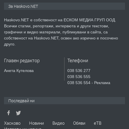
ПРЕДЛАГА
🔑 ОБЗАВЕДЕНА ГАРСОНИЕРА ПОД
За Haskovo.NET
НАЕМ В КВ. „ОРФЕЙ“ – ДО
КОМПЛЕКС „ВЕСПРЕМ“, ГР. ХАСКОВО
Haskovo.NET е собственост на ЕСКОМ МЕДИА ГРУП ООД.
Всички статии, репортажи, интервюта и други текстови,
преди 4 дни
графични и видео материали, публикувани в сайта, са
собственост на Haskovo.NET, освен ако изрично е посочено
ПРЕДЛАГА
НАПЪЛНО ОБЗАВЕДЕН И
друго.
ОБОРУДВАН ТРИСТАЕН
АПАРТАМЕНТ В ЦЕНТЪРА НА ГР.
Главен редактор
Телефони
ХАСКОВО
преди 5 дни
Анета Кутелова
038 536 277
038 536 555
ПРЕДЛАГА
Давам гараж под наем
038 536 554 - Реклама
Последвай ни
преди 5 дни
ПРЕДЛАГА
№4120 Магазин/Офис под наем в кв.
Хасково
Новини
Видео
Обяви
еТВ
Любен Каравелов, Хасково-близо до
Изпрати ни новина