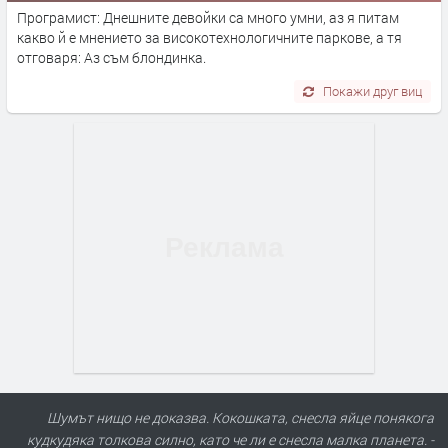
Програмист: Днешните девойки са много умни, аз я питам
какво й е мнението за високотехнологичните паркове, а тя
отговаря: Аз съм блондинка.
Покажи друг виц
Шумът нищо не доказва. Кокошката, снесла яйце понякога
кудкудяка толкова силно, като че ли е снесла малка планета. -