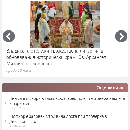
Владиката отслужи тържествена литургия в
А
т
обновявания исторически храм „Св. Архангел
к
Михаил“ в Славяново
п
преди 10 часа
Още новини
Двама шофьори в хасковския арест след тестове за алкохол
и наркотици
03.07.2026
Шофьор е заловен с три вида дрога при проверка в
Димитровград
12.06.2026