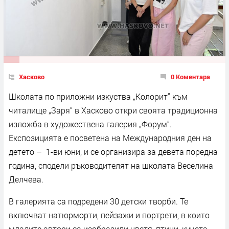
Хасково
0 Коментара
Школата по приложни изкуства „Колорит“ към
читалище „Заря“ в Хасково откри своята традиционна
изложба в художествена галерия „Форум“.
Експозицията е посветена на Международния ден на
детето – 1-ви юни, и се организира за девета поредна
година, сподели ръководителят на школата Веселина
Делчева.
В галерията са подредени 30 детски творби. Те
включват натюрморти, пейзажи и портрети, в които
младите автори са изобразили цветя, птици, кучета,