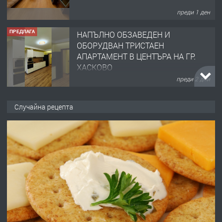
преди 1 ден
ПРЕДЛАГА
НАПЪЛНО ОБЗАВЕДЕН И
ОБОРУДВАН ТРИСТАЕН
АПАРТАМЕНТ В ЦЕНТЪРА НА ГР.
ХАСКОВО
преди 2 дни
ПРЕДЛАГА
Давам гараж под наем
Случайна рецепта
преди 2 дни
ПРЕДЛАГА
№4120 Магазин/Офис под наем в кв.
Любен Каравелов, Хасково-близо до
градската градина!
преди 3 дни