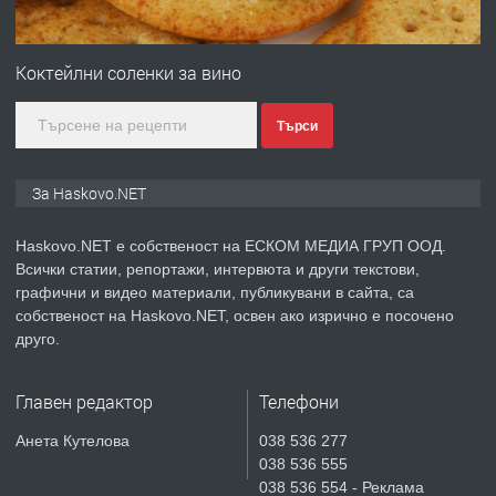
ПРЕДЛАГА
ПРОСТОРЕН ТРИСТАЕН
АПАРТАМЕНТ В НОВА СГРАДА КВ.
Коктейлни соленки за вино
КУБА
Търси
преди 3 дни
ПРЕДЛАГА
Продавам парцел в гр. Хасково кв.
За Haskovo.NET
Хисаря до ток, вода,канализация,
асфалт 0889 537 426
Haskovo.NET е собственост на ЕСКОМ МЕДИА ГРУП ООД.
Всички статии, репортажи, интервюта и други текстови,
преди 3 дни
графични и видео материали, публикувани в сайта, са
собственост на Haskovo.NET, освен ако изрично е посочено
ПРЕДЛАГА
СГЛОБЯВАНЕ НА МЕБЕЛИ.
друго.
Главен редактор
Телефони
преди 3 дни
Анета Кутелова
038 536 277
038 536 555
ПРЕДЛАГА
№4119 Едностаен обзаведен
038 536 554 - Реклама