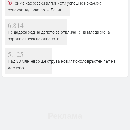
Трима хасковски алпинисти успешно изкачиха
седемхилядника връх Ленин
6,814
Не дадоха ход на делото за отвличане на млада жена
заради отпуск на адвокати
5,125
Над 33 млн. евро ще струва новият околовръстен път на
Хасково