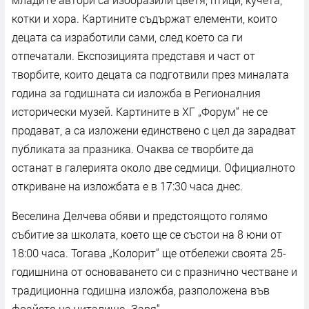
котки и хора. Картините съдържат елементи, които
децата са изработили сами, след което са ги
отпечатали. Експозицията представя и част от
творбите, които децата са подготвили през миналата
година за годишната си изложба в Регионалния
исторически музей. Картините в ХГ „Форум“ не се
продават, а са изложени единствено с цел да зарадват
публиката за празника. Очаква се творбите да
останат в галерията около две седмици. Официалното
откриване на изложбата е в 17:30 часа днес.
Веселина Делчева обяви и предстоящото голямо
събитие за школата, което ще се състои на 8 юни от
18:00 часа. Тогава „Колорит“ ще отбележи своята 25-
годишнина от основаването си с празнично честване и
традиционна годишна изложба, разположена във
фоайето на читалище „Заря“.