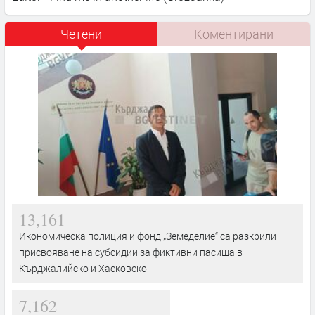
Четени
Коментирани
13,161
Икономическа полиция и фонд „Земеделие“ са разкрили
присвояване на субсидии за фиктивни пасища в
Кърджалийско и Хасковско
7,162