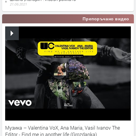
21.06.2021
Препоръчано видео
Музика – Valentina VoX, Ana Maria, Vasil Ivanov The
Editor - Find me in another life (Grozdanka)