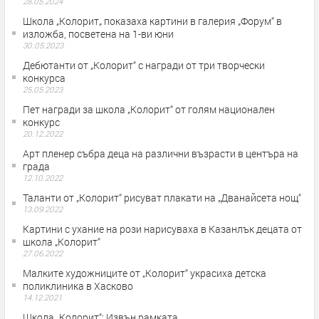
28.05.2024
Школа „Колорит„ показаха картини в галерия „Форум“ в
изложба, посветена на 1-ви юни
30.05.2023
Дебютанти от „Колорит“ с награди от три творчески
конкурса
25.05.2023
Пет награди за школа „Колорит“ от голям национален
конкурс
20.12.2022
Арт пленер събра деца на различни възрасти в центъра на
града
12.10.2022
Таланти от „Колорит“ рисуват плакати на „Дванайсета нощ“
13.09.2022
Картини с ухание на рози нарисуваха в Казанлък децата от
школа „Колорит“
27.06.2022
Малките художниците от „Колорит“ украсиха детска
поликлиника в Хасково
14.12.2021
Школа „Колорит“: Извън рамката