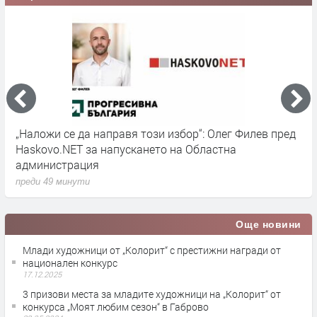
„Наложи се да направя този избор“: Олег Филев пред
Д
Haskovo.NET за напускането на Областна
ю
администрация
п
преди 49 минути
Още новини
Млади художници от „Колорит“ с престижни награди от
национален конкурс
17.12.2025
3 призови места за младите художници на „Колорит“ от
конкурса „Моят любим сезон“ в Габрово