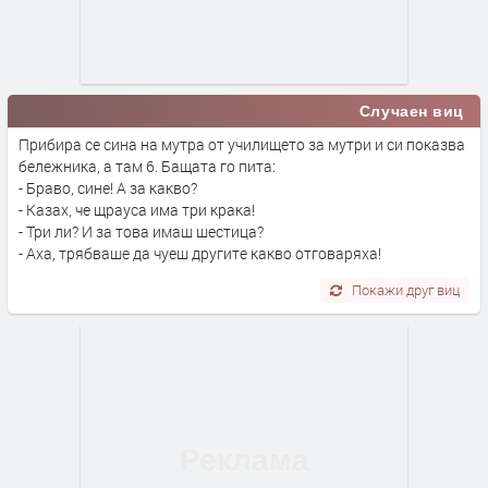
Случаен виц
Прибира се сина на мутра от училището за мутри и си показва
бележника, а там 6. Бащата го пита:
- Браво, сине! А за какво?
- Казах, че щрауса има три крака!
- Три ли? И за това имаш шестица?
- Аха, трябваше да чуеш другите какво отговаряха!
Покажи друг виц