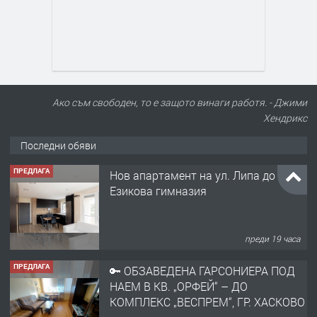
Ако съм свободен, то е защото винаги работя. - Джими
Хендрикс
Последни обяви
ПРЕДЛАГА
Нов апартамент на ул. Липа до
Езикова гимназия
преди 19 часа
ПРЕДЛАГА
🔑 ОБЗАВЕДЕНА ГАРСОНИЕРА ПОД
НАЕМ В КВ. „ОРФЕЙ“ – ДО
КОМПЛЕКС „ВЕСПРЕМ“, ГР. ХАСКОВО