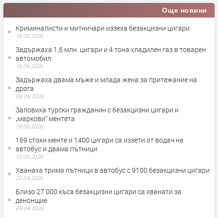
Още новини
Криминалисти и митничари иззеха безакцизни цигари
18.06.2026
Задържаха 1,6 млн. цигари и 4 тона хладилен газ в товарен
автомобил
16.06.2026
Задържаха двама мъже и млада жена за притежание на
дрога
09.06.2026
Заловиха турски гражданин с безакцизни цигари и
„маркови“ ментета
19.05.2026
169 стоки менте и 1400 цигари са иззети от водач на
автобус и двама пътници
13.05.2026
Хванаха трима пътници в автобус с 9100 безакцизни цигари
22.04.2026
Близо 27 000 къса безакцизни цигари са хванати за
денонщие
09.04.2026