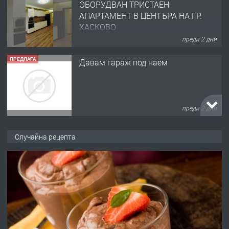
ОБОРУДВАН ТРИСТАЕН
АПАРТАМЕНТ В ЦЕНТЪРА НА ГР.
ХАСКОВО
преди 2 дни
ПРЕДЛАГА
Давам гараж под наем
преди 2 дни
ПРЕДЛАГА
№4120 Магазин/Офис под наем в кв.
Случайна рецепта
Любен Каравелов, Хасково-близо до
градската градина!
преди 2 дни
ПРЕДЛАГА
ПРОСТОРЕН ТРИСТАЕН
АПАРТАМЕНТ В НОВА СГРАДА КВ.
КУБА