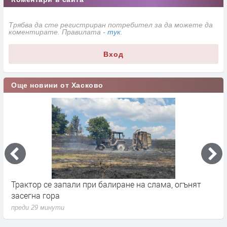
Трябва да сте регистриран потребител за да можете да
коментирате. Правилата -
тук
.
Вход
Още новини от Хасково
Трактор се запали при балиране на слама, огънят
В
засегна гора
Г
преди 29 минути
п