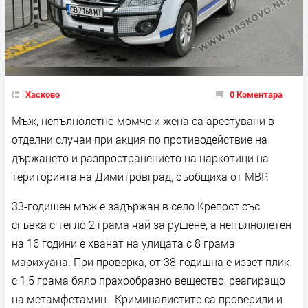
Хасково
0 Коментара
Мъж, непълнолетно момче и жена са арестувани в
отделни случаи при акция по противодействие на
държането и разпространението на наркотици на
територията на Димитровград, съобщиха от МВР.
33-годишен мъж е задържан в село Крепост със
сгъвка с тегло 2 грама чай за рушене, а непълнолетен
на 16 години е хванат на улицата с 8 грама
марихуана. При проверка, от 38-годишна е иззет плик
с 1,5 грама бяло прахообразно вещество, реагиращо
на метамфетамин. Криминалистите са проверили и