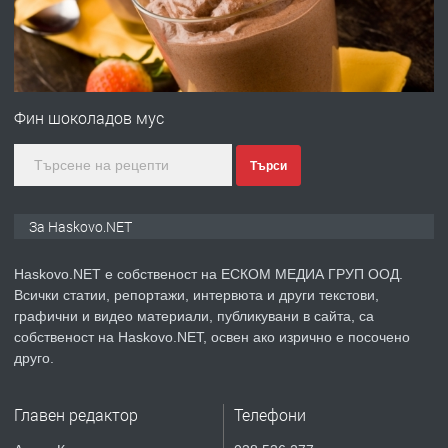
преди 2 дни
ПРЕДЛАГА
Продавам парцел в гр. Хасково кв.
Хисаря до ток, вода,канализация,
Фин шоколадов мус
асфалт 0889 537 426
Търси
преди 2 дни
ПРЕДЛАГА
СГЛОБЯВАНЕ НА МЕБЕЛИ.
За Haskovo.NET
Haskovo.NET е собственост на ЕСКОМ МЕДИА ГРУП ООД.
Всички статии, репортажи, интервюта и други текстови,
преди 2 дни
графични и видео материали, публикувани в сайта, са
собственост на Haskovo.NET, освен ако изрично е посочено
ПРЕДЛАГА
№4119 Едностаен обзаведен
друго.
апартамент под наем в кв.
Училищни, гр. Хасково.
Главен редактор
Телефони
преди 3 дни