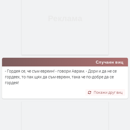
Случаен виц
- Гордея се, че съм евреин! - говори Аврам. - Дори и да не се
гордеех, то пак щях да съм евреин, така че по-добре да се
гордея!
Покажи друг виц