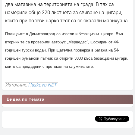
два магазина на територията на града. В тях са
намерили общо 220 листчета за свиване на цигари,
които при полеви нарко тест са се оказали марихуана.
Полицаите в Димитровград са иззели и безакцизни цигари. Във
вторник те са проверили автобус „Мерцедес“, шофиран от 44-
годишен турски водач. При щателна проверка в багажа на 54-
годишен румънски пътник са открити 3800 къса безакцизни цигари,
които са предадени с протокол на служителите.
Източник:
Haskovo.NET
Видеа по темата