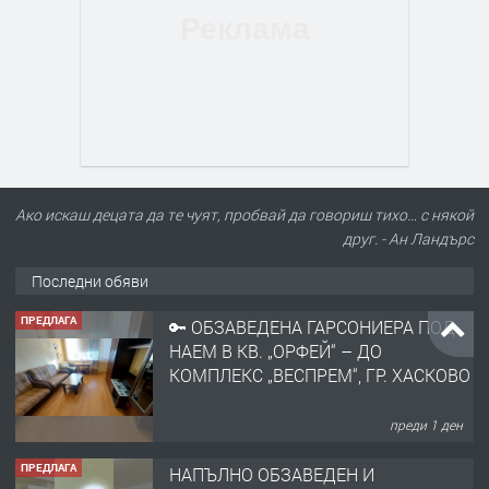
Ако искаш децата да те чуят, пробвай да говориш тихо… с някой
друг. - Ан Ландърс
Последни обяви
ПРЕДЛАГА
🔑 ОБЗАВЕДЕНА ГАРСОНИЕРА ПОД
НАЕМ В КВ. „ОРФЕЙ“ – ДО
КОМПЛЕКС „ВЕСПРЕМ“, ГР. ХАСКОВО
преди 1 ден
ПРЕДЛАГА
НАПЪЛНО ОБЗАВЕДЕН И