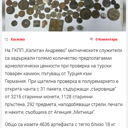
Хасково
0 Коментара
На ГКПП „Капитан Андреево“ митническите служители
са задържали голямо количество предполагаеми
археологически ценности при проверка на турски
товарен камион, пътуващ от Турция към
Германия. При щателна проверка в полуремаркето е
открита чанта с 31 пакета, съдържащи „съкровище“
от 3216 старинни монети, 1128 старинни
пръстена, 292 предмета, наподобяващи стрели, печати
и накити, съобщиха от Агенция „Митници“.
Общо са иззети 4636 артефакта с тегло близо 18 кг.