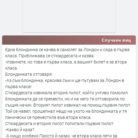
Случаен виц
Една блондинка се качва в самолет за Лондон и сяда в първа
класа. Приближава се стюардесата и казва:
-Извинете, но това е първа класа, а вашият билет е за втора
класа.
Блондинката отговаря:
-Аз съм блондинка, красива съм и ще пътувам за Лондон в
първа класа!
Стюардесата извикала втория пилот, който учтиво помолил
блондинката да се премести, но и на него тя отговорила по
същия начин. Вторият пилот извикал на помощ първия пилот.
Той се навел, прошепнал нещо на ухото на блондинката и тя
панически се преместила във втора класа.
Стюардесата и втория пилот попитали първия пилот:
-Какво й каза?
-А нищо особено.Просто й казах, че втора класа лети за