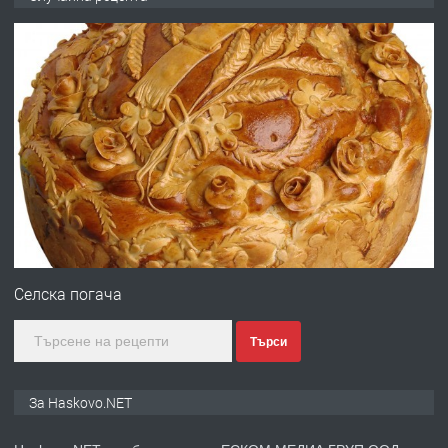
ОБОРУДВАН ТРИСТАЕН
АПАРТАМЕНТ В ЦЕНТЪРА НА ГР.
ХАСКОВО
преди 3 дни
ПРЕДЛАГА
Давам гараж под наем
преди 3 дни
ПРЕДЛАГА
№4120 Магазин/Офис под наем в кв.
Любен Каравелов, Хасково-близо до
Селска погача
градската градина!
Търси
преди 4 дни
ПРЕДЛАГА
ПРОСТОРЕН ТРИСТАЕН
За Haskovo.NET
АПАРТАМЕНТ В НОВА СГРАДА КВ.
КУБА