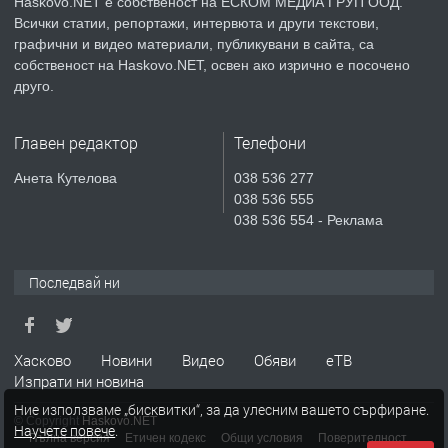
Haskovo.NET е собственост на ЕСКОМ МЕДИА ГРУП ООД.
Всички статии, репортажи, интервюта и други текстови,
преди 4 дни
графични и видео материали, публикувани в сайта, са
собственост на Haskovo.NET, освен ако изрично е посочено
ПРЕДЛАГА
Продавам парцел в гр. Хасково кв.
друго.
Хисаря до ток, вода,канализация,
асфалт 0889 537 426
Главен редактор
Телефони
преди 4 дни
Анета Кутелова
038 536 277
038 536 555
ПРЕДЛАГА
СГЛОБЯВАНЕ НА МЕБЕЛИ.
038 536 554 - Реклама
Последвай ни
преди 4 дни
ПРЕДЛАГА
№4119 Едностаен обзаведен
Хасково
Новини
Видео
Обяви
еТВ
апартамент под наем в кв.
Изпрати ни новина
Училищни, гр. Хасково.
Ние използваме „бисквитки“, за да улесним вашето сърфиране.
© Copyright
Haskovo.NET
Научете повече
.
преди 5 дни
Пълна версия
Етичен кодекс
Общи условия
Поверителност