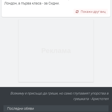
Лондон, а първа класа - за Сидни.
Покажи друг виц
Всекиму е присъщо да греши, но само глупавият упорства в
грешката - Аристотел
Последни обяви