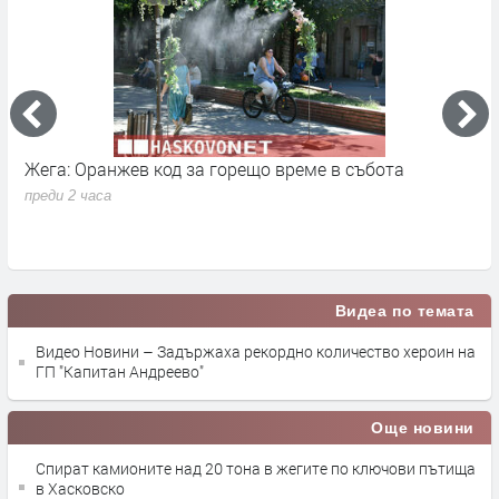
Жега: Оранжев код за горещо време в събота
Р
преди 2 часа
п
Видеа по темата
Видео Новини – Задържаха рекордно количество хероин на
ГП "Капитан Андреево"
Още новини
Спират камионите над 20 тона в жегите по ключови пътища
в Хасковско