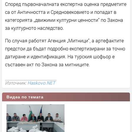
Според първоначалната експертна оценка предметите
са от Античността и Средновековието и попадат в
категорията „движими културни ценности“ по Закона
за културното наследство.
По случая работят Агенция „Митници“, а артефактите
предстои да бъдат подробно експертизирани за точно
датиране и идентификация. На турския шофьор е
съставен акт по Закона за митниците.
Източник:
Haskovo.NET
Видеа по темата