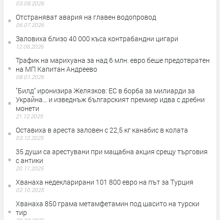
03.08.2026
Отстраняват авария на главен водопровод
06.07.2026
Заловиха близо 40 000 къса контрабандни цигари
12.06.2026
Трафик на марихуана за над 6 млн. евро беше предотвратен
на МП Капитан Андреево
08.01.2026
"Билд" иронизира Желязков: ЕС в борба за милиарди за
Украйна… и изведнъж българският премиер идва с дребни
монети
21.12.2025
Оставиха в ареста заловен с 22,5 кг канабис в колата
03.12.2025
35 души са арестувани при мащабна акция срещу търговия
с антики
20.11.2025
Хванаха недекларирани 101 800 евро на път за Турция
02.10.2025
Хванаха 850 грама метамфетамин под шасито на турски
тир