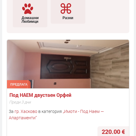
Домашни
Разни
Любимци
ПРЕДЛАГА
Под НАЕМ двустаен Орфей
Преди 3 дни
За
гр. Хасково
в категория
„
Имоти - Под Наем —
Апартаменти
“
220.00 €