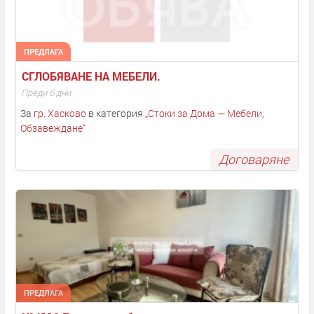
ПРЕДЛАГА
СГЛОБЯВАНЕ НА МЕБЕЛИ. 
Преди 6 дни
За
гр. Хасково
в категория
„
Стоки за Дома — Мебели,
Обзавеждане
“
Договаряне
ПРЕДЛАГА