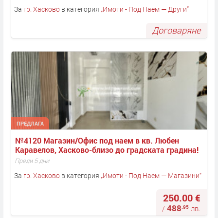
За
гр. Хасково
в категория
„
Имоти - Под Наем — Други
“
Договаряне
ПРЕДЛАГА
№4120 Магазин/Офис под наем в кв. Любен 
Каравелов, Хасково-близо до градската градина!
Преди 5 дни
За
гр. Хасково
в категория
„
Имоти - Под Наем — Магазини
“
250.00 €
488
.95
/
лв.