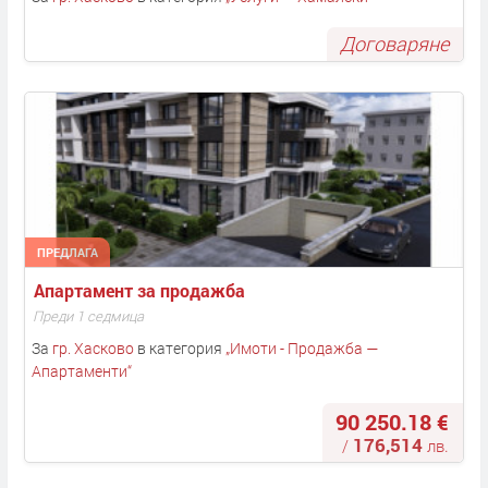
Договаряне
ПРЕДЛАГА
Апартамент за продажба
Преди 1 седмица
За
гр. Хасково
в категория
„
Имоти - Продажба —
Апартаменти
“
90 250.18 €
176,514
/
лв.