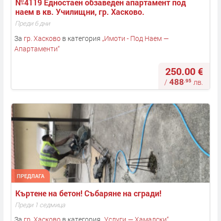
№4119 Едностаен обзаведен апартамент под 
наем в кв. Училищни, гр. Хасково.
Преди 6 дни
За
гр. Хасково
в категория
„
Имоти - Под Наем —
Апартаменти
“
250.00 €
488
.95
/
лв.
ПРЕДЛАГА
Къртене на бетон! Събаряне на сгради! 
Преди 1 седмица
За
гр. Хасково
в категория
„
Услуги — Хамалски
“