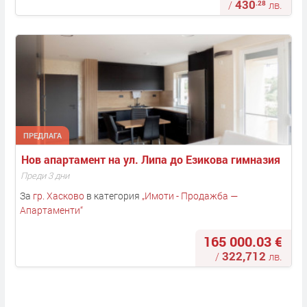
430
.28
/
лв.
ПРЕДЛАГА
Нов апартамент на ул. Липа до Езикова гимназия
Преди 3 дни
За
гр. Хасково
в категория
„
Имоти - Продажба —
Апартаменти
“
165 000.03 €
322,712
/
лв.