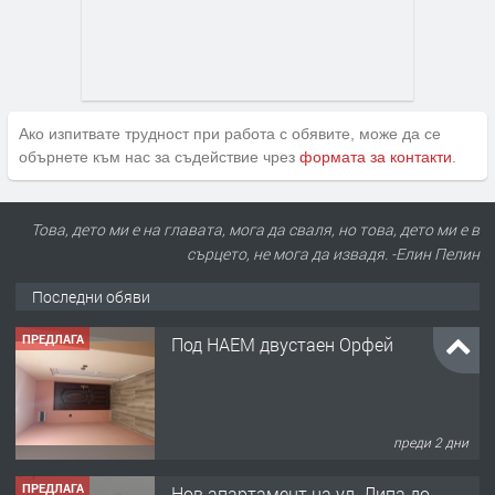
Ако изпитвате трудност при работа с обявите, може да се
обърнете към нас за съдействие чрез
формата за контакти
.
Това, дето ми е на главата, мога да сваля, но това, дето ми е в
сърцето, не мога да извадя. -Елин Пелин
Последни обяви
ПРЕДЛАГА
Нов апартамент на ул. Липа до
Езикова гимназия
преди 2 дни
ПРЕДЛАГА
🔑 ОБЗАВЕДЕНА ГАРСОНИЕРА ПОД