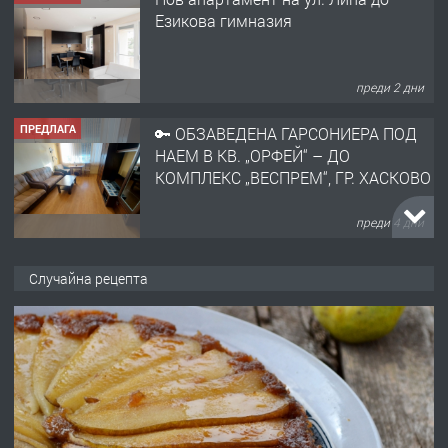
НАЕМ В КВ. „ОРФЕЙ“ – ДО
КОМПЛЕКС „ВЕСПРЕМ“, ГР. ХАСКОВО
преди 4 дни
ПРЕДЛАГА
НАПЪЛНО ОБЗАВЕДЕН И
ОБОРУДВАН ТРИСТАЕН
АПАРТАМЕНТ В ЦЕНТЪРА НА ГР.
ХАСКОВО
преди 5 дни
ПРЕДЛАГА
Давам гараж под наем
Случайна рецепта
преди 5 дни
ПРЕДЛАГА
№4120 Магазин/Офис под наем в кв.
Любен Каравелов, Хасково-близо до
градската градина!