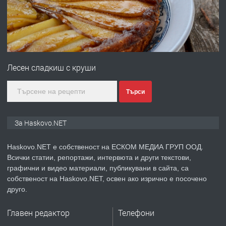
преди 5 дни
ПРЕДЛАГА
ПРОСТОРЕН ТРИСТАЕН
АПАРТАМЕНТ В НОВА СГРАДА КВ.
Лесен сладкиш с круши
КУБА
преди 6 дни
Търси
ПРЕДЛАГА
Продавам парцел в гр. Хасково кв.
За Haskovo.NET
Хисаря до ток, вода,канализация,
асфалт 0889 537 426
Haskovo.NET е собственост на ЕСКОМ МЕДИА ГРУП ООД.
Всички статии, репортажи, интервюта и други текстови,
преди 6 дни
графични и видео материали, публикувани в сайта, са
собственост на Haskovo.NET, освен ако изрично е посочено
ПРЕДЛАГА
СГЛОБЯВАНЕ НА МЕБЕЛИ.
друго.
Главен редактор
Телефони