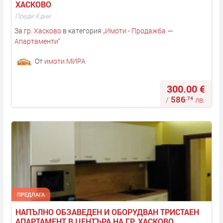
ХАСКОВО
Преди 4 дни
За
гр. Хасково
в категория
„
Имоти - Продажба —
Апартаменти
“
От
имоти МИРА
300.00 €
586
.74
/
лв.
ПРЕДЛАГА
НАПЪЛНО ОБЗАВЕДЕН И ОБОРУДВАН ТРИСТАЕН 
АПАРТАМЕНТ В ЦЕНТЪРА НА ГР. ХАСКОВО