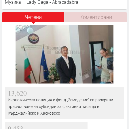
Музика – Lady Gaga - Abracadabra
Четени
Коментирани
13,620
Икономическа полиция и фонд „Земеделие“ са разкрили
присвояване на субсидии за фиктивни пасища в
Кърджалийско и Хасковско
9,453