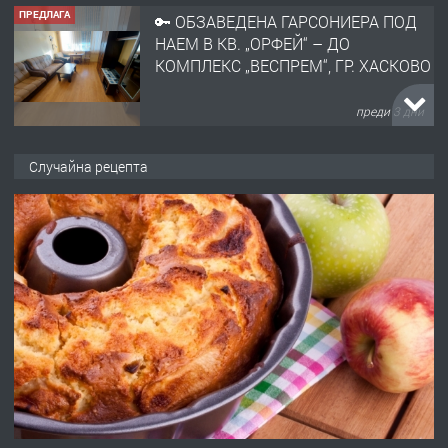
ПРЕДЛАГА
🔑 ОБЗАВЕДЕНА ГАРСОНИЕРА ПОД
НАЕМ В КВ. „ОРФЕЙ“ – ДО
КОМПЛЕКС „ВЕСПРЕМ“, ГР. ХАСКОВО
преди 3 дни
ПРЕДЛАГА
НАПЪЛНО ОБЗАВЕДЕН И
Случайна рецепта
ОБОРУДВАН ТРИСТАЕН
АПАРТАМЕНТ В ЦЕНТЪРА НА ГР.
ХАСКОВО
преди 4 дни
ПРЕДЛАГА
Давам гараж под наем
преди 4 дни
ПРЕДЛАГА
№4120 Магазин/Офис под наем в кв.