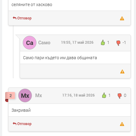
селяните от хасково
Отговор
Са
Само
1
-1
19:55, 17 май 2026
Само пари където им дава общината
Мх
Мх
1
0
2
17:16, 18 май 2026
Закривай
Отговор