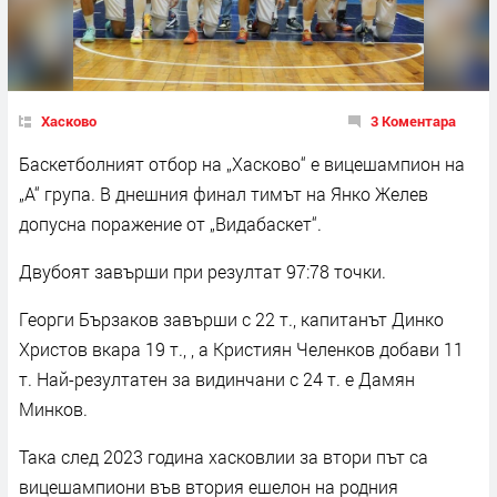
Хасково
3 Коментара
Баскетболният отбор на „Хасково“ е вицешампион на
„А“ група. В днешния финал тимът на Янко Желев
допусна поражение от „Видабаскет“.
Двубоят завърши при резултат 97:78 точки.
Георги Бързаков завърши с 22 т., капитанът Динко
Христов вкара 19 т., , а Кристиян Челенков добави 11
т. Най-резултатен за видинчани с 24 т. е Дамян
Минков.
Така след 2023 година хасковлии за втори път са
вицешампиони във втория ешелон на родния