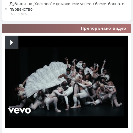
Дубълът на „Хасково“ с домакински успех в баскетболното
първенство
07.03.2026
Препоръчано видео