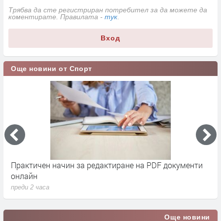
Трябва да сте регистриран потребител за да можете да
коментирате. Правилата -
тук
.
Вход
Още новини от Спорт
Практичен начин за редактиране на PDF документи
Д
онлайн
г
преди 2 часа
п
Още новини