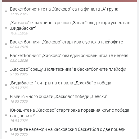
Баскетболистите на „Хасково“ са на финал в „А“ група
17.05.2026
„Хасково“ е шампион в регион „Запад“ след втори успех над
„Видабаскет“
10.05.2026
Баскетболният „Хасково“ стартира с успех в плейофите
05.04.2026
Баскетболният „Хасково“ без един основен играч в неделя
03.04.2026
„Хасково“ срещу „Политехника“ в баскетболните плейофи
31.03.2026
„Видабаскет“ си тръгна от зала „Дружба“ с победа
29.03.2026
В мач с много обрати „Хасково“ победи „Левски“
15.03.2026
Юношите на „Хасково“ стартираха поредния кръг с победа
над „розите“
15.03.2026
Младите надежди на хасковския баскетбол с две победи
14.03.2026