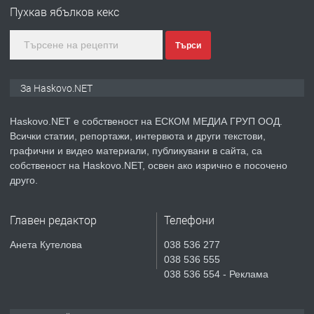
Любен Каравелов, Хасково-близо до
Пухкав ябълков кекс
градската градина!
Търси
преди 4 дни
ПРЕДЛАГА
ПРОСТОРЕН ТРИСТАЕН
За Haskovo.NET
АПАРТАМЕНТ В НОВА СГРАДА КВ.
КУБА
Haskovo.NET е собственост на ЕСКОМ МЕДИА ГРУП ООД.
Всички статии, репортажи, интервюта и други текстови,
преди 4 дни
графични и видео материали, публикувани в сайта, са
собственост на Haskovo.NET, освен ако изрично е посочено
ПРЕДЛАГА
Продавам парцел в гр. Хасково кв.
друго.
Хисаря до ток, вода,канализация,
асфалт 0889 537 426
Главен редактор
Телефони
преди 4 дни
Анета Кутелова
038 536 277
038 536 555
ПРЕДЛАГА
СГЛОБЯВАНЕ НА МЕБЕЛИ.
038 536 554 - Реклама