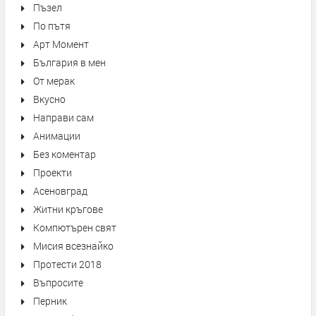
Пъзел
По пътя
Арт Момент
България в мен
От мерак
Вкусно
Направи сам
Анимации
Без коментар
Проекти
Асеновград
Житни кръгове
Компютърен свят
Мисия всезнайко
Протести 2018
Въпросите
Перник