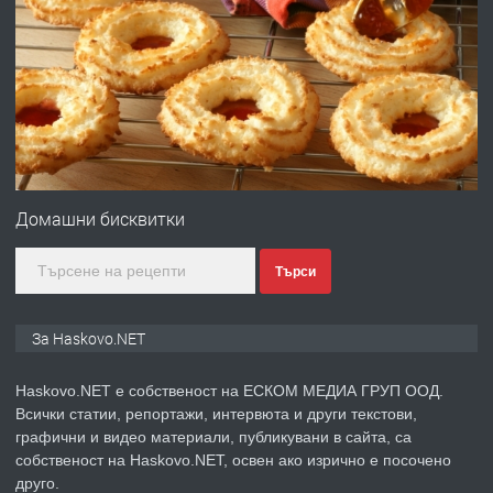
ПРЕДЛАГА
Давам гараж под наем
преди 5 дни
ПРЕДЛАГА
№4120 Магазин/Офис под наем в кв.
Любен Каравелов, Хасково-близо до
Домашни бисквитки
градската градина!
Търси
преди 5 дни
ПРЕДЛАГА
ПРОСТОРЕН ТРИСТАЕН
За Haskovo.NET
АПАРТАМЕНТ В НОВА СГРАДА КВ.
КУБА
Haskovo.NET е собственост на ЕСКОМ МЕДИА ГРУП ООД.
Всички статии, репортажи, интервюта и други текстови,
преди 6 дни
графични и видео материали, публикувани в сайта, са
собственост на Haskovo.NET, освен ако изрично е посочено
ПРЕДЛАГА
Продавам парцел в гр. Хасково кв.
друго.