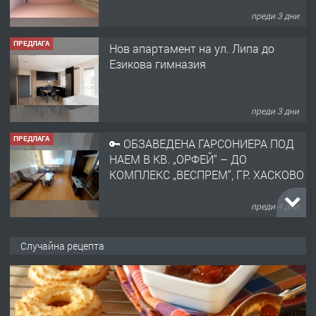
преди 3 дни
ПРЕДЛАГА
Нов апартамент на ул. Липа до
Езикова гимназия
преди 3 дни
ПРЕДЛАГА
🔑 ОБЗАВЕДЕНА ГАРСОНИЕРА ПОД
НАЕМ В КВ. „ОРФЕЙ“ – ДО
КОМПЛЕКС „ВЕСПРЕМ“, ГР. ХАСКОВО
преди 4 дни
ПРЕДЛАГА
НАПЪЛНО ОБЗАВЕДЕН И
Случайна рецепта
ОБОРУДВАН ТРИСТАЕН
АПАРТАМЕНТ В ЦЕНТЪРА НА ГР.
ХАСКОВО
преди 5 дни