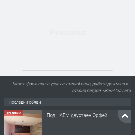
Моята формула за успех е: ставай рано, работи до късно и...
открий петрол. -Жан-Пол Гети
Последни обяви
ПРЕДЛАГА
Под НАЕМ двустаен Орфей