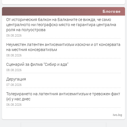
Блогове
От историческия балкон на Балканите се вижда, че само
централното ни географско място не гарантира централна
роля на полуострова
09.08.2026
Неуместен латентен антисемитизъм изскочи и от консервата
на местния консерватизъм
08.08.2026
Сценарий за филма “Сибир и ада”
08.08.2026
Деругация
07.08.2026
Толерирането на латентния антисемитизъм е тревожен факт
(и) у нас днес
06.08.2026
ivo.bg