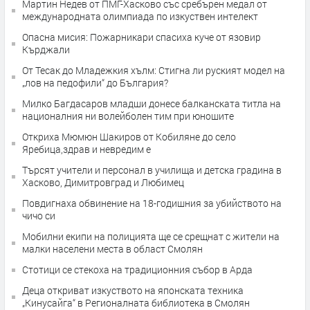
Мартин Недев от ПМГ-Хасково със сребърен медал от
международната олимпиада по изкуствен интелект
Опасна мисия: Пожарникари спасиха куче от язовир
Кърджали
От Тесак до Младежкия хълм: Стигна ли руският модел на
„лов на педофили“ до България?
Милко Багдасаров младши донесе балканската титла на
националния ни волейболен тим при юношите
Откриха Мюмюн Шакиров от Кобиляне до село
Яребица,здрав и невредим е
Търсят учители и персонал в училища и детска градина в
Хасково, Димитровград и Любимец
Повдигнаха обвинение на 18-годишния за убийството на
чичо си
Мобилни екипи на полицията ще се срещнат с жители на
малки населени места в област Смолян
Стотици се стекоха на традиционния събор в Арда
Деца откриват изкуството на японската техника
„Кинусайга“ в Регионалната библиотека в Смолян