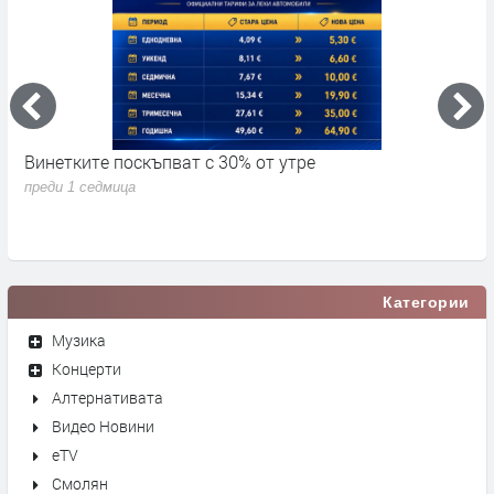
Винетките поскъпват с 30% от утре
3
д
преди 1 седмица
п
Категории
Музика
Концерти
Алтернативата
Видео Новини
eTV
Смолян