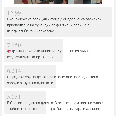
12,994
Икономическа полиция и фонд „Земеделие“ са разкрили
присвояване на субсидии за фиктивни пасища в
Кърджалийско и Хасковско
7,150
Трима хасковски алпинисти успешно изкачиха
седемхилядника връх Ленин
6,214
Не дадоха ход на делото за отвличане на млада жена
заради отпуск на адвокати
5,051
В Световния ден на динята: Световен шампион по силов
трибой отчете ръст в продажбите на пазара в Хасково