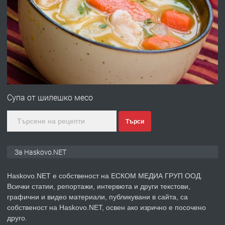
ПРЕДЛАГА
ПРОСТОРЕН ТРИСТАЕН
АПАРТАМЕНТ В НОВА СГРАДА КВ.
КУБА
преди 3 дни
ПРЕДЛАГА
Продавам парцел в гр. Хасково кв.
Хисаря до ток, вода,канализация,
Супа от шилешко месо
асфалт 0889 537 426
Търси
преди 3 дни
ПРЕДЛАГА
СГЛОБЯВАНЕ НА МЕБЕЛИ.
За Haskovo.NET
Haskovo.NET е собственост на ЕСКОМ МЕДИА ГРУП ООД.
Всички статии, репортажи, интервюта и други текстови,
преди 3 дни
графични и видео материали, публикувани в сайта, са
собственост на Haskovo.NET, освен ако изрично е посочено
ПРЕДЛАГА
№4119 Едностаен обзаведен
друго.
апартамент под наем в кв.