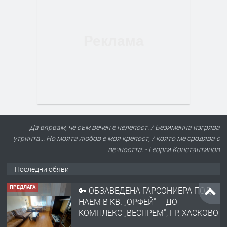
Да вярвам, че съм вечен е нелепост. / Безименна изгрява
утринта... Но моята любов е моя крепост, / която ме сродява с
вечността. - Георги Константинов
Последни обяви
ПРЕДЛАГА
🔑 ОБЗАВЕДЕНА ГАРСОНИЕРА ПОД
НАЕМ В КВ. „ОРФЕЙ“ – ДО
КОМПЛЕКС „ВЕСПРЕМ“, ГР. ХАСКОВО