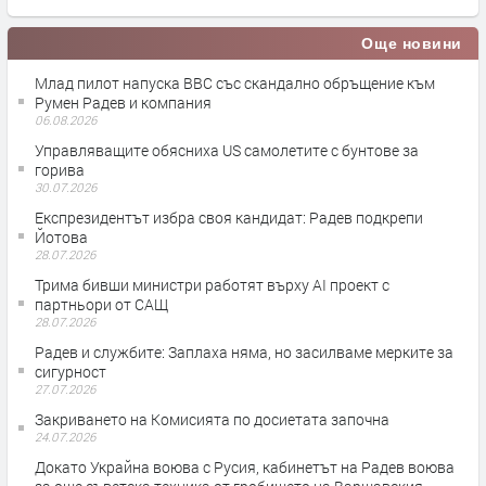
Още новини
Млад пилот напуска ВВС със скандално обръщение към
Румен Радев и компания
06.08.2026
Управляващите обясниха US самолетите с бунтове за
горива
30.07.2026
Експрезидентът избра своя кандидат: Радев подкрепи
Йотова
28.07.2026
Трима бивши министри работят върху AI проект с
партньори от САЩ
28.07.2026
Радев и службите: Заплаха няма, но засилваме мерките за
сигурност
27.07.2026
Закриването на Комисията по досиетата започна
24.07.2026
Докато Украйна воюва с Русия, кабинетът на Радев воюва