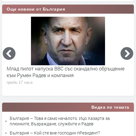
Още новини от България
во
Млад пилот напуска ВВС със скандално обръщение
В
към Румен Радев и компания
и
п
преди 17 часа
п
Видеа по темата
България – Това е само началото. Ицо Хазарта за
плюнките, Възраждане, службите и Радев
България – Кой сте вие господин пРезидент?