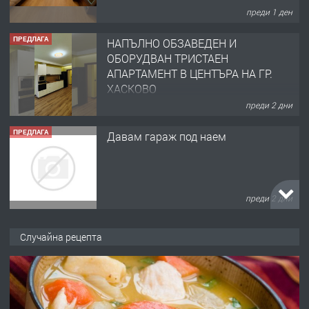
преди 1 ден
ПРЕДЛАГА
НАПЪЛНО ОБЗАВЕДЕН И
ОБОРУДВАН ТРИСТАЕН
АПАРТАМЕНТ В ЦЕНТЪРА НА ГР.
ХАСКОВО
преди 2 дни
ПРЕДЛАГА
Давам гараж под наем
преди 2 дни
ПРЕДЛАГА
№4120 Магазин/Офис под наем в кв.
Случайна рецепта
Любен Каравелов, Хасково-близо до
градската градина!
преди 2 дни