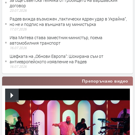
за още съветска техника от гробището на Варшавския
договор
23.07.2026
Радев вижда възможен „тактически ядрен удар в Украйна“,
но не и подпис на външната му министърка
17.07.2026
Ива Митева става заместник-министър, поема
автомобилния транспорт
16.07.2026
Шефката на „Обнови Европа“: Шокирана съм от
антиевропейското изявление на Радев
16.07.2026
Препоръчано видео