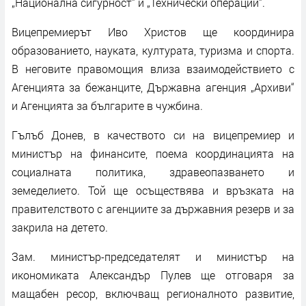
„Национална сигурност“ и „Технически операции“.
Вицепремиерът Иво Христов ще координира
образованието, науката, културата, туризма и спорта.
В неговите правомощия влиза взаимодействието с
Агенцията за бежанците, Държавна агенция „Архиви“
и Агенцията за българите в чужбина.
Гълъб Донев, в качеството си на вицепремиер и
министър на финансите, поема координацията на
социалната политика, здравеопазването и
земеделието. Той ще осъществява и връзката на
правителството с агенциите за държавния резерв и за
закрила на детето.
Зам. министър-председателят и министър на
икономиката Александър Пулев ще отговаря за
мащабен ресор, включващ регионалното развитие,