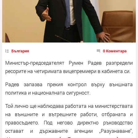
България
0 Коментара
Министър-председателят Румен Радев разпредели
ресорите на четиримата вицепремиери в кабинета си.
Радев запазва прекия контрол върху външната
политика и националната сигурност.
Той лично ще наблюдава работата на министерствата
на външните и вътрешните работи, отбраната и
правосъдието. Под негово директно ръководство
остават и държавните агенции „Разузнаване“,