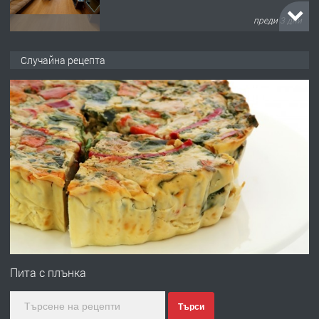
преди 3 дни
ПРЕДЛАГА
НАПЪЛНО ОБЗАВЕДЕН И
Случайна рецепта
ОБОРУДВАН ТРИСТАЕН
АПАРТАМЕНТ В ЦЕНТЪРА НА ГР.
ХАСКОВО
преди 4 дни
ПРЕДЛАГА
Давам гараж под наем
преди 4 дни
ПРЕДЛАГА
№4120 Магазин/Офис под наем в кв.
Любен Каравелов, Хасково-близо до
Пита с плънка
градската градина!
Търси
преди 4 дни