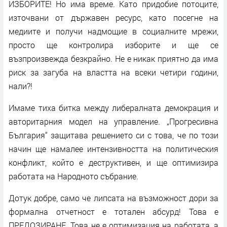
ИЗБОРИТЕ! Но има време. Като придобие потоците,
източвани от държавен ресурс, като посегне на
медиите и получи надмощие в социалните мрежи,
просто ще контролира изборите и ще се
възпроизвежда безкрайно. Не е никак приятно да има
риск за загуба на властта на всеки четири години,
нали?!
Имаме тиха битка между либералната демокрация и
авторитарния модел на управление. „Прогресивна
България“ защитава решението си с това, че по този
начин ще намалее интензивността на политическия
конфликт, който е деструктивен, и ще оптимизира
работата на Народното събрание.
Дотук добре, само че липсата на възможност дори за
формална отчетност е тотален абсурд! Това е
ПРЕДОЗИРАНЕ. Това не е оптимизация на работата, а