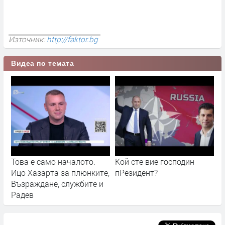
Източник:
http://faktor.bg
Видеа по темата
Това е само началото.
Кой сте вие господин
Ицо Хазарта за плюнките,
пРезидент?
Възраждане, службите и
Радев