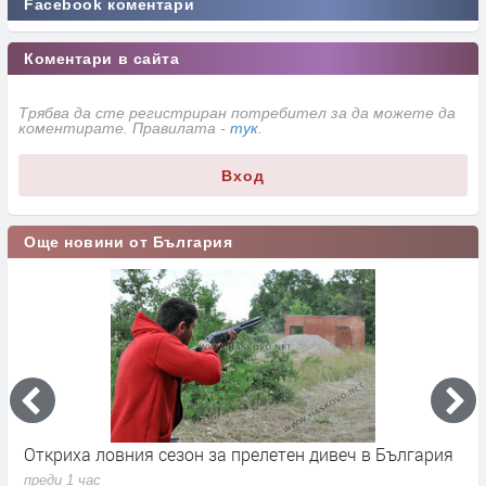
Facebook коментари
Коментари в сайта
Трябва да сте регистриран потребител за да можете да
коментирате. Правилата -
тук
.
Вход
Още новини от България
Откриха ловния сезон за прелетен дивеч в България
П
д
преди 1 час