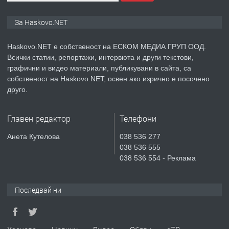
ПРЕДЛАГА
ПРОСТОРЕН ТРИСТАЕН
За Haskovo.NET
АПАРТАМЕНТ В НОВА СГРАДА КВ.
КУБА
Haskovo.NET е собственост на ЕСКОМ МЕДИА ГРУП ООД.
Всички статии, репортажи, интервюта и други текстови,
преди 5 дни
графични и видео материали, публикувани в сайта, са
собственост на Haskovo.NET, освен ако изрично е посочено
ПРЕДЛАГА
Продавам парцел в гр. Хасково кв.
друго.
Хисаря до ток, вода,канализация,
асфалт 0889 537 426
Главен редактор
Телефони
преди 5 дни
Анета Кутелова
038 536 277
038 536 555
ПРЕДЛАГА
СГЛОБЯВАНЕ НА МЕБЕЛИ.
038 536 554 - Реклама
Последвай ни
преди 5 дни
ПРЕДЛАГА
№4119 Едностаен обзаведен