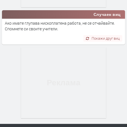
Случаен виц
Ако имате глупава нископлатена работа, не се отчайвайте.
Спомнете си своите учители.
Покажи друг виц