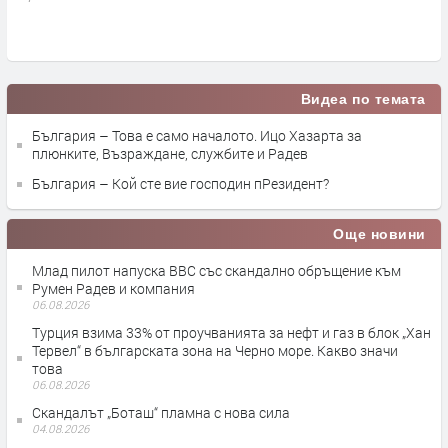
п
Видеа по темата
България – Това е само началото. Ицо Хазарта за
плюнките, Възраждане, службите и Радев
България – Кой сте вие господин пРезидент?
Още новини
Млад пилот напуска ВВС със скандално обръщение към
Румен Радев и компания
06.08.2026
Турция взима 33% от проучванията за нефт и газ в блок „Хан
Тервел“ в българската зона на Черно море. Какво значи
това
06.08.2026
Скандалът „Боташ“ пламна с нова сила
04.08.2026