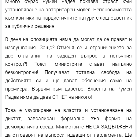
Много бързо Румен Радев показва страст към
установяване на авторитарен модел. Непоносимостта
към критики на нарцистичните натури е лош съветник
за публични решения.
В деня на опозицията няма да могат да се правят и
изслушвания. Защо? Отменя се и ограничението за
две отлагания на зададен въпрос в петъчния
контрол?! Тоест министрите стават напълно
безконтролни! Получават тотална свобода на
действията си и ще дават обяснения само на
премиера. Вървим към царство. Властта на Румен
Радев няма да дава ОТЧЕТ на никого!
Това е узурпиране на властта и установяване на
диктат, завоалиран формално във форма на
демократична среда. Министрите НЕ СА ЗАДЪЛЖЕНИ
да отговарят на въпроси, идващи от парламента. Ще