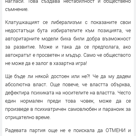
нагласи. Това създава нестабилност и обществено
съмнение.
Клатушкащият се либерализъм с показаните свои
недостатъци бута избирателите към позицията, че
авторитарните модели биха били добра възможност
за развитие. Може и така да се предполага, ако
автократът е просветен и мъдър. Само че обществото
не може да е залог в хазартна игра!
Ще бъде ли някой достоен или не?! Че да му дадем
абсолютна власт. Още повече, че властта обърква,
дефектира психиката на носителите на властта. Често
един нормален преди това човек, може да се
произведе в психиатричен самовлюбен и параноик за
отрицателно време.
Радевата партия още не е поискала да ОТМЕНИ и