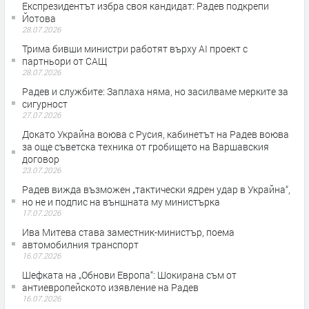
Експрезидентът избра своя кандидат: Радев подкрепи
Йотова
28.07.2026
Трима бивши министри работят върху AI проект с
партньори от САЩ
28.07.2026
Радев и службите: Заплаха няма, но засилваме мерките за
сигурност
27.07.2026
Докато Украйна воюва с Русия, кабинетът на Радев воюва
за още съветска техника от гробището на Варшавския
договор
23.07.2026
Радев вижда възможен „тактически ядрен удар в Украйна“,
но не и подпис на външната му министърка
17.07.2026
Ива Митева става заместник-министър, поема
автомобилния транспорт
16.07.2026
Шефката на „Обнови Европа“: Шокирана съм от
антиевропейското изявление на Радев
16.07.2026