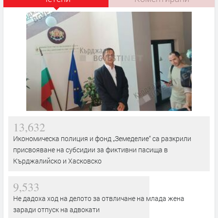
13,632
Икономическа полиция и фонд „Земеделие“ са разкрили
присвояване на субсидии за фиктивни пасища в
Кърджалийско и Хасковско
9,533
Не дадоха ход на делото за отвличане на млада жена
заради отпуск на адвокати