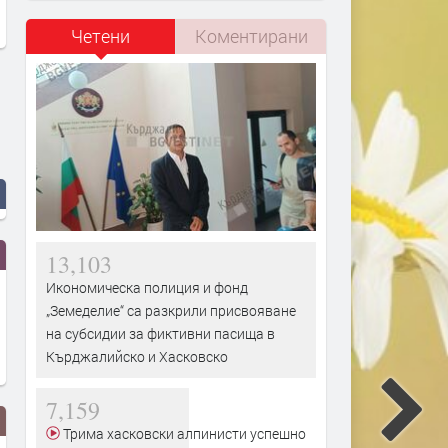
Четени
Коментирани
13,103
Икономическа полиция и фонд
„Земеделие“ са разкрили присвояване
на субсидии за фиктивни пасища в
Кърджалийско и Хасковско
7,159
Трима хасковски алпинисти успешно