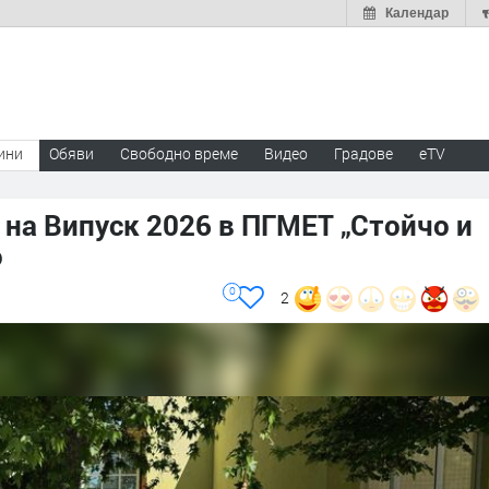
Календар
ини
Обяви
Свободно време
Видео
Градове
eTV
на Випуск 2026 в ПГМЕТ „Стойчо и
о
0
2