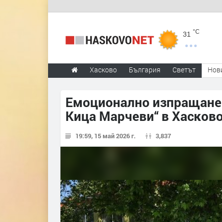
°C
31
Хасково
България
Светът
Нов
Емоционално изпращане 
Кица Марчеви“ в Хасков
19:59, 15 май 2026 г.
3,837