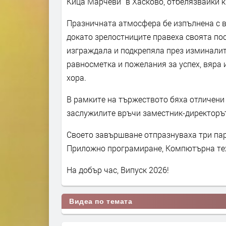
Кица Марчеви“ в Хасково, отбелязвайки к
Празничната атмосфера бе изпълнена с в
докато зрелостниците правеха своята пос
изграждала и подкрепяла през изминалит
равносметка и пожелания за успех, вяра 
хора.
В рамките на тържеството бяха отличени 
заслужилите връчи заместник-директоръ
Своето завършване отпразнуваха три пар
Приложно програмиране, Компютърна тех
На добър час, Випуск 2026!
Видеа по темата