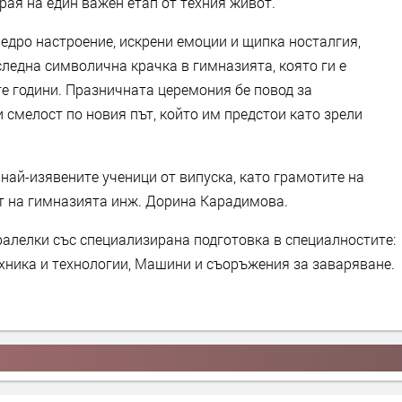
рая на един важен етап от техния живот.
едро настроение, искрени емоции и щипка носталгия,
ледна символична крачка в гимназията, която ги е
е години. Празничната церемония бе повод за
и смелост по новия път, който им предстои като зрели
най-изявените ученици от випуска, като грамотите на
т на гимназията инж. Дорина Карадимова.
алелки със специализирана подготовка в специалностите:
ника и технологии, Машини и съоръжения за заваряване.