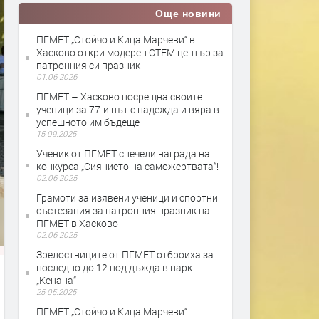
Още новини
ПГМЕТ „Стойчо и Кица Марчеви“ в
Хасково откри модерен СТЕМ център за
патронния си празник
01.06.2026
ПГМЕТ – Хасково посрещна своите
ученици за 77-и път с надежда и вяра в
успешното им бъдеще
15.09.2025
Ученик от ПГМЕТ спечели награда на
конкурса „Сиянието на саможертвата“!
02.06.2025
Грамоти за изявени ученици и спортни
състезания за патронния празник на
ПГМЕТ в Хасково
02.06.2025
Зрелостниците от ПГМЕТ отброиха за
последно до 12 под дъжда в парк
„Кенана“
25.05.2025
ПГМЕТ „Стойчо и Кица Марчеви“