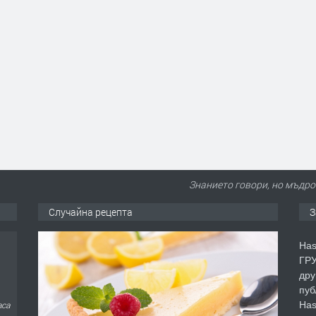
Знанието говори, но мъдр
Случайна рецепта
З
Has
ГРУ
дру
пуб
Has
аса