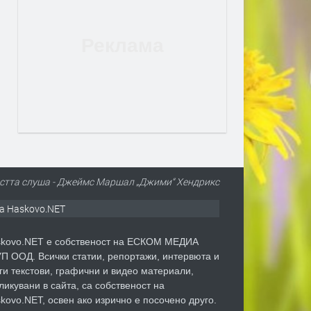
остта слуша - Джеймс Маршал „Джими“ Хендрикс
а Haskovo.NET
kovo.NET е собственост на ЕСКОМ МЕДИА
П ООД. Всички статии, репортажи, интервюта и
ги текстови, графични и видео материали,
ликувани в сайта, са собственост на
kovo.NET, освен ако изрично е посочено друго.