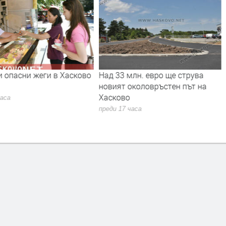
и опасни жеги в Хасково
Над 33 млн. евро ще струва
новият околовръстен път на
Хасково
часа
преди 17 часа