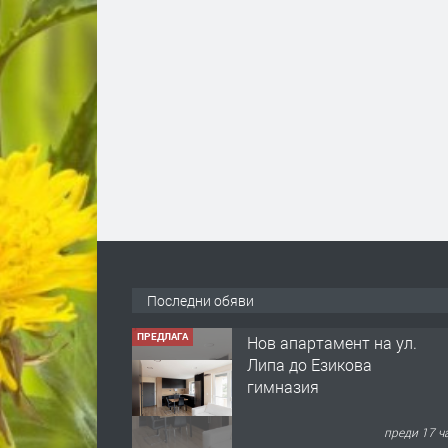
Последни обяви
ПРЕДЛАГА
Нов апартамент на ул.
Липа до Езикова
гимназия
преди 17 ч