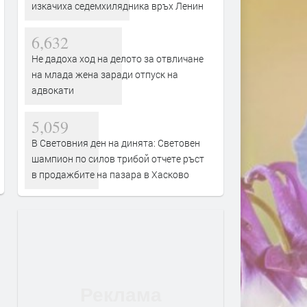
изкачиха седемхилядника връх Ленин
6,632
Не дадоха ход на делото за отвличане
на млада жена заради отпуск на
адвокати
Свиленград получава над 1,1
Съдът в Хасково остави 
млн. евро за почистване и
ареста турски гражданин
5,059
укрепване на река Марица
присъда за сексуално на
В Световния ден на динята: Световен
над дете и нощно проник
преди 17 часа
шампион по силов трибой отчете ръст
жилище
в продажбите на пазара в Хасково
преди 17 часа