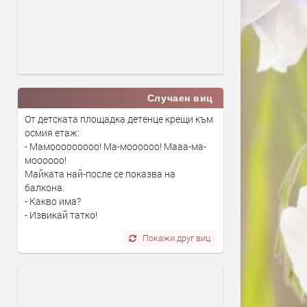
Случаен виц
От детската площадка детенце крещи към
осмия етаж:
- Мамооооооооо! Ма-моооооо! Мааа-ма-
моооооо!
Майката най-после се показва на
балкона.
- Какво има?
- Извикай татко!
Покажи друг виц