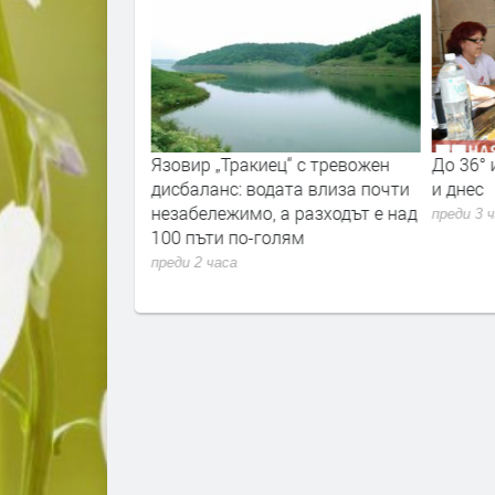
 при
Язовир „Тракиец“ с тревожен
До 36° 
а кола между
дисбаланс: водата влиза почти
и днес
ижовник
незабележимо, а разходът е над
преди 3 
100 пъти по-голям
преди 2 часа