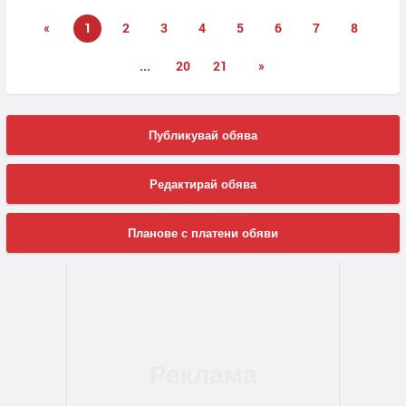
«
1
2
3
4
5
6
7
8
...
20
21
»
Публикувай обява
Редактирай обява
Планове с платени обяви