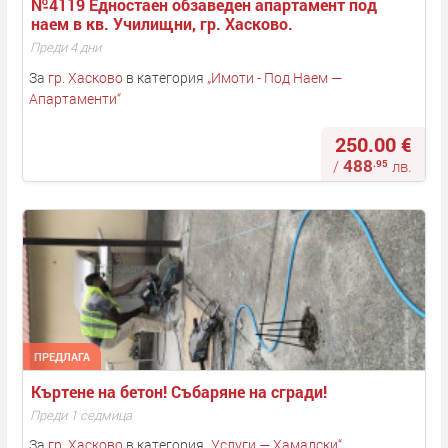
№4119 Едностаен обзаведен апартамент под 
наем в кв. Училищни, гр. Хасково.
Преди 4 дни
За
гр. Хасково
в категория
„
Имоти - Под Наем —
Апартаменти
“
250.00 €
488
.95
/
лв.
ПРЕДЛАГА
Къртене на бетон! Събаряне на сгради! 
Преди 1 седмица
За
гр. Хасково
в категория
„
Услуги — Хамалски
“