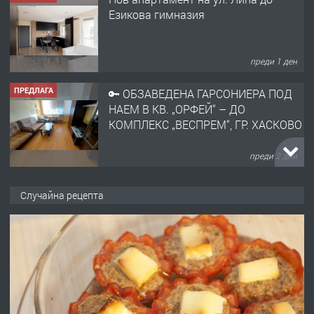
НАЕМ В КВ. „ОРФЕЙ“ – ДО
КОМПЛЕКС „ВЕСПРЕМ“, ГР. ХАСКОВО
преди 2 дни
ПРЕДЛАГА
НАПЪЛНО ОБЗАВЕДЕН И
ОБОРУДВАН ТРИСТАЕН
АПАРТАМЕНТ В ЦЕНТЪРА НА ГР.
ХАСКОВО
преди 3 дни
ПРЕДЛАГА
Давам гараж под наем
Случайна рецепта
преди 3 дни
ПРЕДЛАГА
№4120 Магазин/Офис под наем в кв.
Любен Каравелов, Хасково-близо до
градската градина!