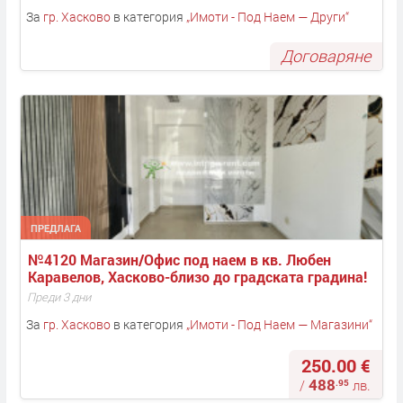
За
гр. Хасково
в категория
„
Имоти - Под Наем — Други
“
Договаряне
ПРЕДЛАГА
№4120 Магазин/Офис под наем в кв. Любен 
Каравелов, Хасково-близо до градската градина!
Преди 3 дни
За
гр. Хасково
в категория
„
Имоти - Под Наем — Магазини
“
250.00 €
488
.95
/
лв.