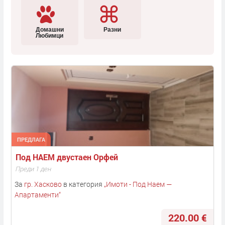
Домашни
Разни
Любимци
ПРЕДЛАГА
Под НАЕМ двустаен Орфей
Преди 1 ден
За
гр. Хасково
в категория
„
Имоти - Под Наем —
Апартаменти
“
220.00 €