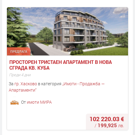
ПРЕДЛАГА
ПРОСТОРЕН ТРИСТАЕН АПАРТАМЕНТ В НОВА 
СГРАДА КВ. КУБА
Преди 4 дни
За
гр. Хасково
в категория
„
Имоти - Продажба —
Апартаменти
“
От
имоти МИРА
102 220.03 €
199,925
/
лв.