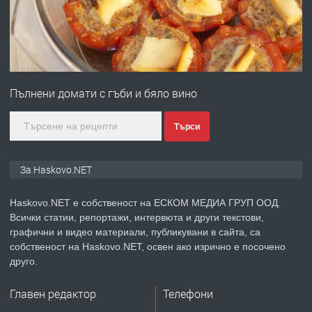
преди 3 дни
ПРЕДЛАГА
ПРОСТОРЕН ТРИСТАЕН
АПАРТАМЕНТ В НОВА СГРАДА КВ.
Пълнени домати с гъби и бяло вино
КУБА
преди 4 дни
Търси
ПРЕДЛАГА
Продавам парцел в гр. Хасково кв.
За Haskovo.NET
Хисаря до ток, вода,канализация,
асфалт 0889 537 426
Haskovo.NET е собственост на ЕСКОМ МЕДИА ГРУП ООД.
Всички статии, репортажи, интервюта и други текстови,
преди 4 дни
графични и видео материали, публикувани в сайта, са
собственост на Haskovo.NET, освен ако изрично е посочено
ПРЕДЛАГА
СГЛОБЯВАНЕ НА МЕБЕЛИ.
друго.
Главен редактор
Телефони