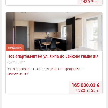
430
.28
/
лв.
ПРЕДЛАГА
Нов апартамент на ул. Липа до Езикова гимназия
Преди 1 ден
За
гр. Хасково
в категория
„
Имоти - Продажба —
Апартаменти
“
165 000.03 €
322,712
/
лв.