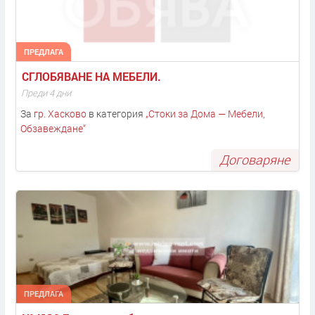
ПРЕДЛАГА
СГЛОБЯВАНЕ НА МЕБЕЛИ. 
Преди 4 дни
За
гр. Хасково
в категория
„
Стоки за Дома — Мебели,
Обзавеждане
“
Договаряне
ПРЕДЛАГА