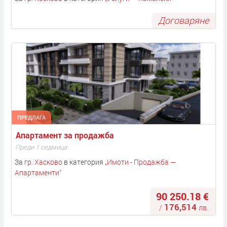
Договаряне
ПРЕДЛАГА
Апартамент за продажба
Преди 1 седмица
За
гр. Хасково
в категория
„
Имоти - Продажба —
Апартаменти
“
90 250.18 €
176,514
/
лв.