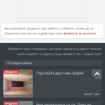
Ако изпитвате трудност при работа с обявите, може да се
обърнете към нас за съдействие чрез
формата за контакти
.
Великите хора освещават цял един народ и въздигат всички,
които живеят по едно и също време с тях. - Сидни Смит
Последни обяви
ПРЕДЛАГА
Нов апартамент на ул. Липа до
Езикова гимназия
преди 1 ден
ПРЕДЛАГА
🔑 ОБЗАВЕДЕНА ГАРСОНИЕРА ПОД