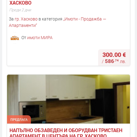
ХАСКОВО
Преди 2 дни
За
гр. Хасково
в категория
„
Имоти - Продажба —
Апартаменти
“
От
имоти МИРА
300.00 €
586
.74
/
лв.
ПРЕДЛАГА
НАПЪЛНО ОБЗАВЕДЕН И ОБОРУДВАН ТРИСТАЕН 
АПАРТАМЕНТ В ЦЕНТЪРА НА ГР. ХАСКОВО