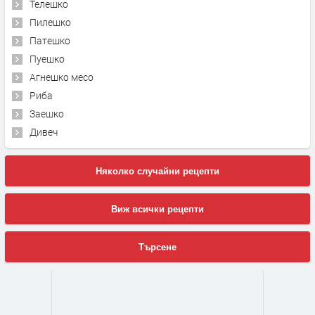
Телешко
Пилешко
Патешко
Пуешко
Агнешко месо
Риба
Заешко
Дивеч
Няколко случайни рецепти
Виж всички рецепти
Търсене