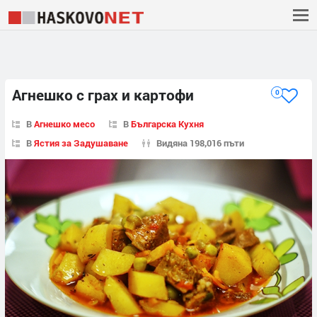
Агнешко с грах и картофи
0
В
Агнешко месо
В
Българска Кухня
В
Ястия за Задушаване
Видяна 198,016 пъти