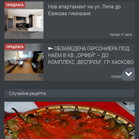
ПРЕДЛАГА
Нов апартамент на ул. Липа до
Езикова гимназия
преди 4 часа
ПРЕДЛАГА
🔑 ОБЗАВЕДЕНА ГАРСОНИЕРА ПОД
НАЕМ В КВ. „ОРФЕЙ“ – ДО
КОМПЛЕКС „ВЕСПРЕМ“, ГР. ХАСКОВО
преди 1 ден
ПРЕДЛАГА
НАПЪЛНО ОБЗАВЕДЕН И
Случайна рецепта
ОБОРУДВАН ТРИСТАЕН
АПАРТАМЕНТ В ЦЕНТЪРА НА ГР.
ХАСКОВО
преди 2 дни
ПРЕДЛАГА
Давам гараж под наем