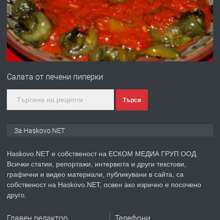
преди 2 дни
ПРЕДЛАГА
№4120 Магазин/Офис под наем в кв.
Любен Каравелов, Хасково-близо до
Салата от печени пиперки
градската градина!
преди 2 дни
Търси
ПРЕДЛАГА
ПРОСТОРЕН ТРИСТАЕН
За Haskovo.NET
АПАРТАМЕНТ В НОВА СГРАДА КВ.
КУБА
Haskovo.NET е собственост на ЕСКОМ МЕДИА ГРУП ООД.
Всички статии, репортажи, интервюта и други текстови,
преди 3 дни
графични и видео материали, публикувани в сайта, са
собственост на Haskovo.NET, освен ако изрично е посочено
ПРЕДЛАГА
Продавам парцел в гр. Хасково кв.
друго.
Хисаря до ток, вода,канализация,
асфалт 0889 537 426
Главен редактор
Телефони