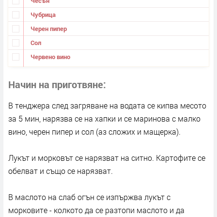
Чесън
Чубрица
Черен пипер
Сол
Червено вино
Начин на приготвяне
В тенджера след загряване на водата се кипва месото
за 5 мин, нарязва се на хапки и се маринова с малко
вино, черен пипер и сол (аз сложих и мащерка).
Лукът и морковът се нарязват на ситно. Картофите се
обелват и също се нарязват.
В маслото на слаб огън се изпържва лукът с
морковите - колкото да се разтопи маслото и да