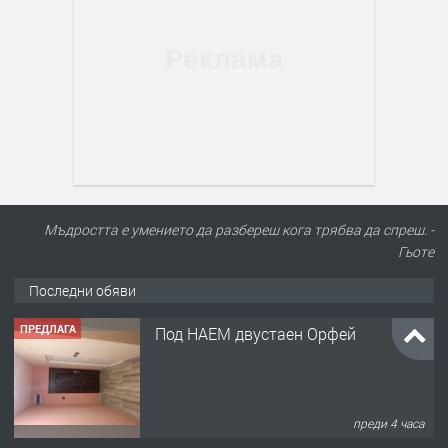
Мъдростта е умението да разбереш кога трябва да спреш. -
Гьоте
Последни обяви
ПРЕДЛАГА
Под НАЕМ двустаен Орфей
преди 4 часа