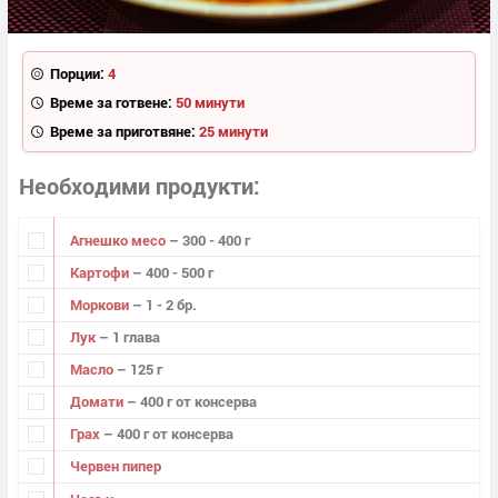
Порции:
4
Време за готвене:
50 минути
Време за приготвяне:
25 минути
Необходими продукти
Агнешко месо
– 300 - 400 г
Картофи
– 400 - 500 г
Моркови
– 1 - 2 бр.
Лук
– 1 глава
Масло
– 125 г
Домати
– 400 г от консерва
Грах
– 400 г от консерва
Червен пипер