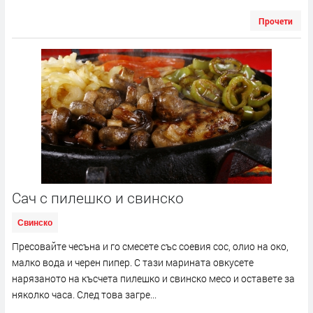
Прочети
Сач с пилешко и свинско
Свинско
Пресовайте чесъна и го смесете със соевия сос, олио на око,
малко вода и черен пипер. С тази марината овкусете
нарязаното на късчета пилешко и свинско месо и оставете за
няколко часа. След това загре...