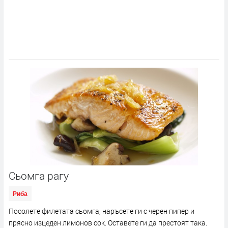
Сьомга рагу
Риба
Посолете филетата сьомга, наръсете ги с черен пипер и
прясно изцеден лимонов сок. Оставете ги да престоят така.