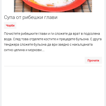
Супа от рибешки глави
Чорби
Почистете рибешките глави и ги сложете да врат в подсолена
вода. След това отделете костите и прецедете бульона. С друга
тенджера сложете бульона да ври заедно с накълцаната
ситно целина и моркови....
Прочети