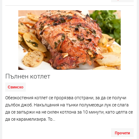
Пълнен котлет
Свинско
Обезкостения котлет се прорязва отстрани, за да се получи
дълбок джоб. Накълцания на тънки полумесеци лук се слага
да се запържи на не силен котлона за 10 минути, като целта се
да се карамелизира. То...
Прочети