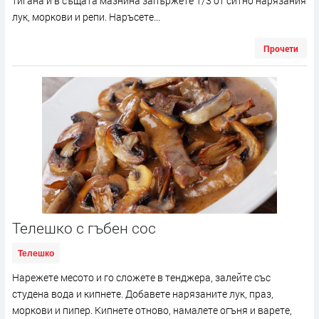
тигана и в същата мазнина запържете 1/3 от ситно нарязания
лук, моркови и репи. Наръсете...
Прочети
Телешко с гъбен сос
Телешко
Нарежете месото и го сложете в тенджера, залейте със
студена вода и кипнете. Добавете нарязаните лук, праз,
моркови и пипер. Кипнете отново, намалете огъня и варете,