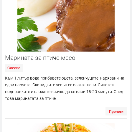
Марината за птиче месо
Сосове
Към 1 литър вода прибавете оцета, зеленчуците, нарязани на
едри парчета. Скилидките чесън се слагат цели. Сипете и
подправките и сложете всичко да се вари 15-20 минути. След
това маринатата за птиче...
Прочети