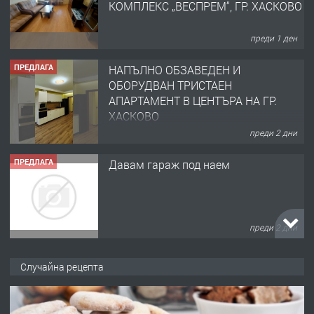
преди 1 ден
ПРЕДЛАГА
НАПЪЛНО ОБЗАВЕДЕН И
ОБОРУДВАН ТРИСТАЕН
АПАРТАМЕНТ В ЦЕНТЪРА НА ГР.
ХАСКОВО
преди 2 дни
ПРЕДЛАГА
Давам гараж под наем
преди 2 дни
ПРЕДЛАГА
№4120 Магазин/Офис под наем в кв.
Любен Каравелов, Хасково-близо до
градската градина!
Случайна рецепта
преди 2 дни