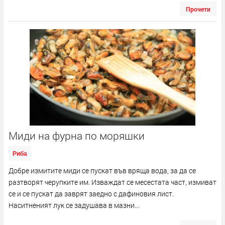
Прочети
Миди на фурна по моряшки
Риба
Добре измитите миди се пускат във вряща вода, за да се
разтворят черупките им. Изваждат се месестата част, измиват
се и се пускат да заврят заедно с дафиновия лист.
Наситненият лук се задушава в мазни...