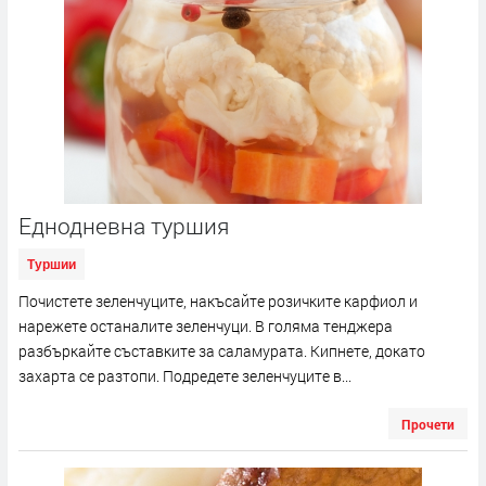
Еднодневна туршия
Туршии
Почистете зеленчуците, накъсайте розичките карфиол и
нарежете останалите зеленчуци. В голяма тенджера
разбъркайте съставките за саламурата. Кипнете, докато
захарта се разтопи. Подредете зеленчуците в...
Прочети