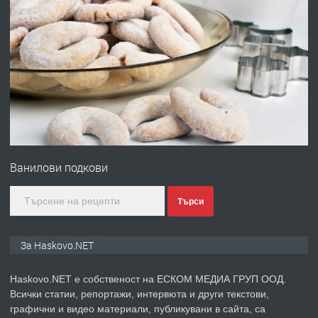
ПРЕДЛАГА
ПРОСТОРЕН ТРИСТАЕН
АПАРТАМЕНТ В НОВА СГРАДА КВ.
КУБА
преди 3 дни
ПРЕДЛАГА
Продавам парцел в гр. Хасково кв.
Хисаря до ток, вода,канализация,
асфалт 0889 537 426
Ванилови подкови
преди 3 дни
Търси
ПРЕДЛАГА
СГЛОБЯВАНЕ НА МЕБЕЛИ.
За Haskovo.NET
преди 3 дни
Haskovo.NET е собственост на ЕСКОМ МЕДИА ГРУП ООД.
Всички статии, репортажи, интервюта и други текстови,
ПРЕДЛАГА
№4119 Едностаен обзаведен
графични и видео материали, публикувани в сайта, са
апартамент под наем в кв.