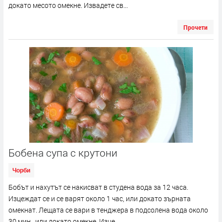
докато месото омекне. Извадете св...
Прочети
Бобена супа с крутони
Чорби
Бобът и нахутът се накисват в студена вода за 12 часа.
Изцеждат се и се варят около 1 час, или докато зърната
омекнат. Лещата се вари в тенджера в подсолена вода около
30 мин., или докато омекне. Изце...