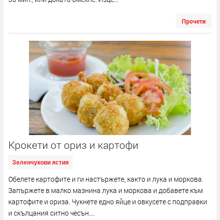
Прочети
Крокети от ориз и картофи
Зеленчукови ястия
Обелете картофите и ги настържете, както и лука и моркова.
Запържете в малко мазнина лука и моркова и добавете към
картофите и ориза. Чукнете едно яйце и овкусете с подправки
и скълцания ситно чесън....