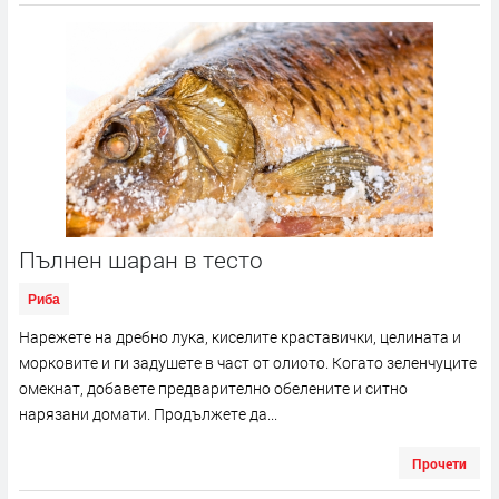
Пълнен шаран в тесто
Риба
Нарежете на дребно лука, киселите краставички, целината и
морковите и ги задушете в част от олиото. Когато зеленчуците
омекнат, добавете предварително обелените и ситно
нарязани домати. Продължете да...
Прочети