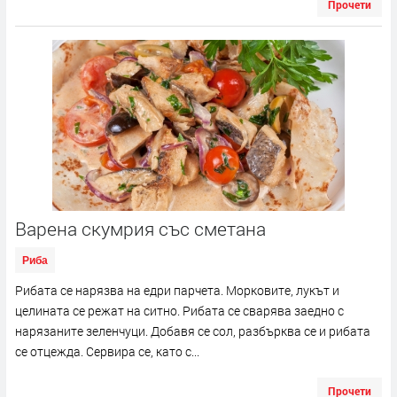
Прочети
Варена скумрия със сметана
Риба
Рибата се нарязва на едри парчета. Морковите, лукът и
целината се режат на ситно. Рибата се сварява заедно с
нарязаните зеленчуци. Добавя се сол, разбърква се и рибата
се отцежда. Сервира се, като с...
Прочети