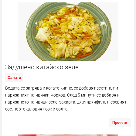
Задушено китайско зеле
Салати
Водата се загрява и когато кипне, се добавят зехтинът и
нарязаният на ивички морков. След 5 минути се добавя и
нарязаното на ивици зеле, захарта, джинджифилът, соевият
сос, портокаловият сок и солта....
Прочети