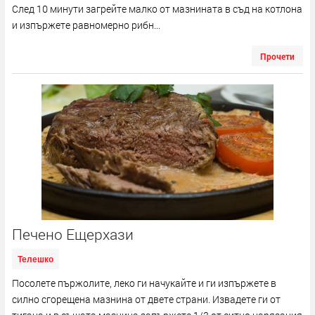
След 10 минути загрейте малко от мазнината в съд на котлона
и изпържете равномерно рибн...
Прочети
Печено Ещерхази
Телешко
Посолете пържолите, леко ги начукайте и ги изпържете в
силно сгорещена мазнина от двете страни. Извадете ги от