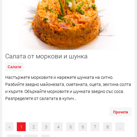
Салата от моркови и шунка
Салати
Настържете морковите и нарежете шунката на ситно.
Разбийте заедно майонезата, сметаната, оцета, зехтина солта
и кърите. Объркайте морковите и шунката заедно със соса.
Разпределете от салатата в купич...
Прочети
«
1
2
3
4
5
6
7
8
...