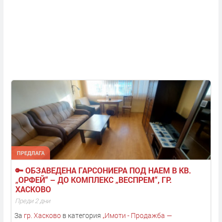
ПРЕДЛАГА
🔑 ОБЗАВЕДЕНА ГАРСОНИЕРА ПОД НАЕМ В КВ. 
„ОРФЕЙ“ – ДО КОМПЛЕКС „ВЕСПРЕМ“, ГР. 
ХАСКОВО
Преди 2 дни
За
гр. Хасково
в категория
„
Имоти - Продажба —