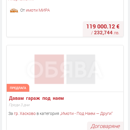
От
имоти МИРА
119 000.12 €
232,744
/
лв.
ПРЕДЛАГА
Давам  гараж  под  наем 
Преди 3 дни
За
гр. Хасково
в категория
„
Имоти - Под Наем — Други
“
Договаряне