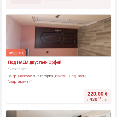
ПРЕДЛАГА
Под НАЕМ двустаен Орфей
Преди 1 ден
За
гр. Хасково
в категория
„
Имоти - Под Наем —
Апартаменти
“
220.00 €
430
.28
/
лв.