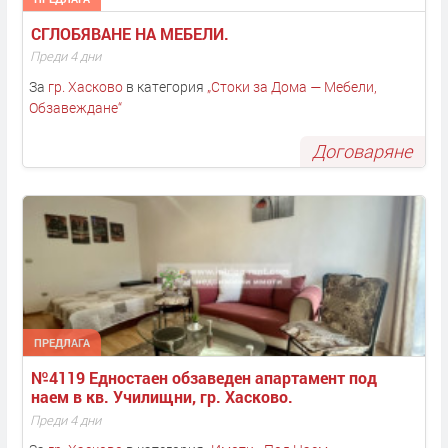
СГЛОБЯВАНЕ НА МЕБЕЛИ. 
Преди 4 дни
За
гр. Хасково
в категория
„
Стоки за Дома — Мебели,
Обзавеждане
“
Договаряне
ПРЕДЛАГА
№4119 Едностаен обзаведен апартамент под 
наем в кв. Училищни, гр. Хасково.
Преди 4 дни