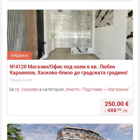
ПРЕДЛАГА
№4120 Магазин/Офис под наем в кв. Любен 
Каравелов, Хасково-близо до градската градина!
Преди 3 дни
За
гр. Хасково
в категория
„
Имоти - Под Наем — Магазини
“
250.00 €
488
.95
/
лв.