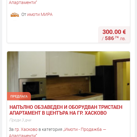
Апартаменти
“
От
имоти МИРА
300.00 €
586
.74
/
лв.
ПРЕДЛАГА
НАПЪЛНО ОБЗАВЕДЕН И ОБОРУДВАН ТРИСТАЕН 
АПАРТАМЕНТ В ЦЕНТЪРА НА ГР. ХАСКОВО
Преди 3 дни
За
гр. Хасково
в категория
„
Имоти - Продажба —
Апартаменти
“