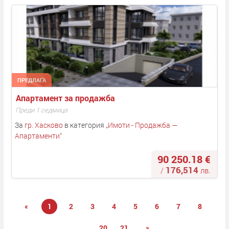
ПРЕДЛАГА
Апартамент за продажба
Преди 1 седмица
За
гр. Хасково
в категория
„
Имоти - Продажба —
Апартаменти
“
90 250.18 €
176,514
/
лв.
«
1
2
3
4
5
6
7
8
...
20
21
»