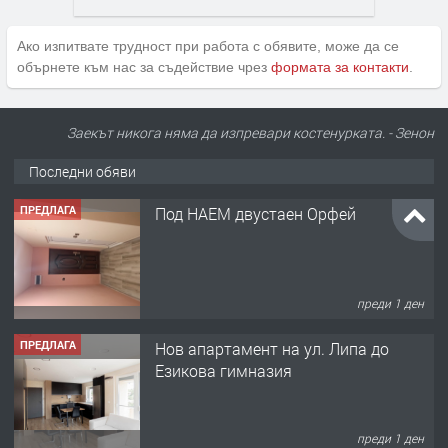
Ако изпитвате трудност при работа с обявите, може да се
обърнете към нас за съдействие чрез
формата за контакти
.
ПРЕДЛАГА
Под НАЕМ двустаен Орфей
Заекът никога няма да изпревари костенурката. - Зенон
Последни обяви
преди 1 ден
ПРЕДЛАГА
Нов апартамент на ул. Липа до
Езикова гимназия
преди 1 ден
ПРЕДЛАГА
🔑 ОБЗАВЕДЕНА ГАРСОНИЕРА ПОД
НАЕМ В КВ. „ОРФЕЙ“ – ДО
КОМПЛЕКС „ВЕСПРЕМ“, ГР. ХАСКОВО