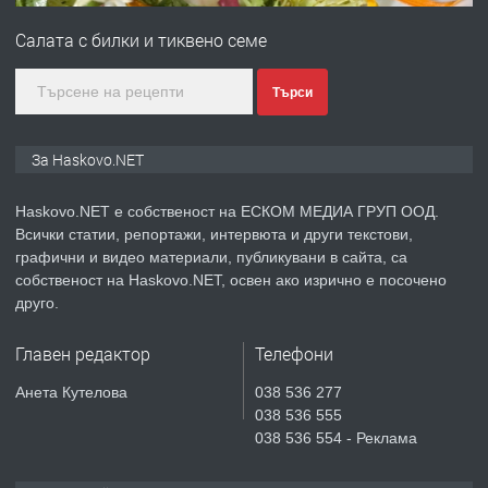
ПРЕДЛАГА
ПРОСТОРЕН ТРИСТАЕН
АПАРТАМЕНТ В НОВА СГРАДА КВ.
Салата с билки и тиквено семе
КУБА
Търси
преди 4 дни
ПРЕДЛАГА
Продавам парцел в гр. Хасково кв.
За Haskovo.NET
Хисаря до ток, вода,канализация,
асфалт 0889 537 426
Haskovo.NET е собственост на ЕСКОМ МЕДИА ГРУП ООД.
Всички статии, репортажи, интервюта и други текстови,
преди 4 дни
графични и видео материали, публикувани в сайта, са
собственост на Haskovo.NET, освен ако изрично е посочено
ПРЕДЛАГА
СГЛОБЯВАНЕ НА МЕБЕЛИ.
друго.
Главен редактор
Телефони
Анета Кутелова
038 536 277
преди 4 дни
038 536 555
038 536 554 - Реклама
ПРЕДЛАГА
№4119 Едностаен обзаведен
апартамент под наем в кв.