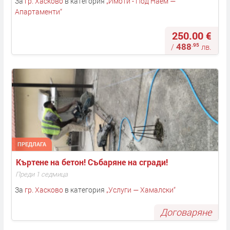
За
гр. Хасково
в категория
„
Имоти - Под Наем —
Апартаменти
“
250.00 €
488
.95
/
лв.
ПРЕДЛАГА
Къртене на бетон! Събаряне на сгради! 
Преди 1 седмица
За
гр. Хасково
в категория
„
Услуги — Хамалски
“
Договаряне