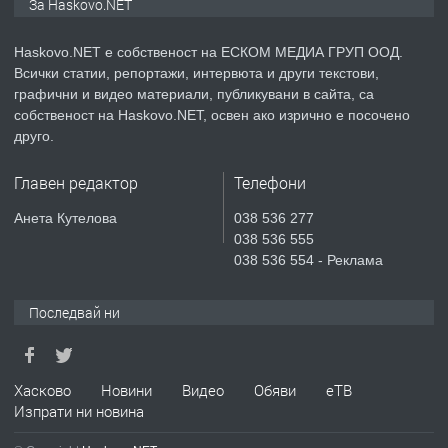
За Haskovo.NET
АПАРТАМЕНТ В НОВА СГРАДА КВ.
КУБА
Haskovo.NET е собственост на ЕСКОМ МЕДИА ГРУП ООД.
Всички статии, репортажи, интервюта и други текстови,
преди 5 дни
графични и видео материали, публикувани в сайта, са
собственост на Haskovo.NET, освен ако изрично е посочено
ПРЕДЛАГА
Продавам парцел в гр. Хасково кв.
друго.
Хисаря до ток, вода,канализация,
асфалт 0889 537 426
Главен редактор
Телефони
преди 5 дни
Анета Кутелова
038 536 277
038 536 555
ПРЕДЛАГА
СГЛОБЯВАНЕ НА МЕБЕЛИ.
038 536 554 - Реклама
Последвай ни
преди 5 дни
ПРЕДЛАГА
Хасково
Новини
Видео
Обяви
еТВ
№4119 Едностаен обзаведен
Изпрати ни новина
апартамент под наем в кв.
Училищни, гр. Хасково.