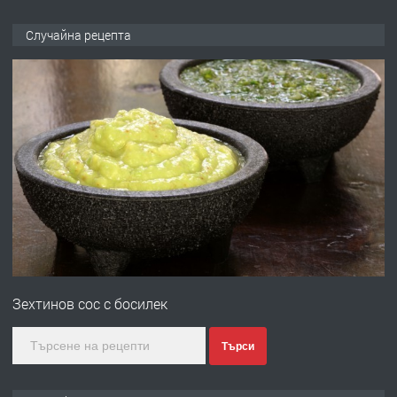
ПРЕДЛАГА
НАПЪЛНО ОБЗАВЕДЕН И
Случайна рецепта
ОБОРУДВАН ТРИСТАЕН
АПАРТАМЕНТ В ЦЕНТЪРА НА ГР.
ХАСКОВО
преди 4 дни
ПРЕДЛАГА
Давам гараж под наем
преди 4 дни
ПРЕДЛАГА
№4120 Магазин/Офис под наем в кв.
Любен Каравелов, Хасково-близо до
Зехтинов сос с босилек
градската градина!
преди 4 дни
Търси
ПРЕДЛАГА
ПРОСТОРЕН ТРИСТАЕН