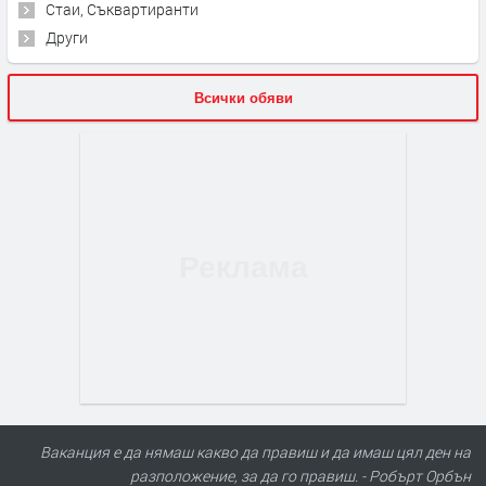
Стаи, Съквартиранти
Други
Всички обяви
Ваканция е да нямаш какво да правиш и да имаш цял ден на
разположение, за да го правиш. - Робърт Орбън