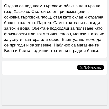
Отдава се под наем търговски обект в центъра на
град Хасково. Състои се от три помещения: -
основна търговска площ, стая като склад и отделна
баня с тоалетна. Партер. Самостоятелни партиди
за ток и вода. Обекта е подходящ за ползване като
фризьорски или козметичен салон, магазин, ателие
за услуги, кантора или офис. Евентуално може да
се пригоди и за живеене. Наблизо са магазините
Била и Лидъл, административни сгради и банки.