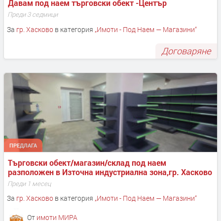
Давам под наем търговски обект -Център
Преди 3 седмици
За
гр. Хасково
в категория
„
Имоти - Под Наем — Магазини
“
Договаряне
ПРЕДЛАГА
Търговски обект/магазин/склад под наем 
разположен в Източна индустриална зона,гр. Хасково
Преди 1 месец
За
гр. Хасково
в категория
„
Имоти - Под Наем — Магазини
“
От
имоти МИРА