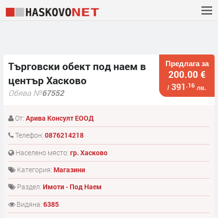
Предлага за
Търговски обект под наем в
200.00 €
център Хасково
391
.16
/
лв.
Обява №
67552
От:
Арива Консулт ЕООД
Телефон:
0876214218
Населено място:
гр. Хасково
Категория:
Магазини
Раздел:
Имоти - Под Наем
Видяна:
6385