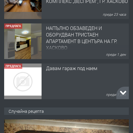
КОМПЛЕКС „ВЕСПРЕМ“, ГР. ХАСКОВО
преди 23 часа
ПРЕДЛАГА
НАПЪЛНО ОБЗАВЕДЕН И
ОБОРУДВАН ТРИСТАЕН
АПАРТАМЕНТ В ЦЕНТЪРА НА ГР.
ХАСКОВО
преди 1 ден
ПРЕДЛАГА
Давам гараж под наем
преди 1 ден
ПРЕДЛАГА
№4120 Магазин/Офис под наем в кв.
Случайна рецепта
Любен Каравелов, Хасково-близо до
градската градина!