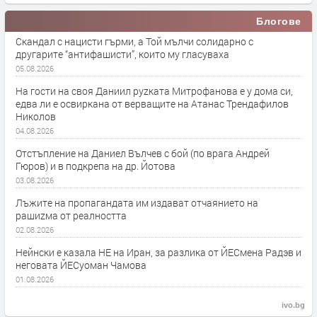
Блогове
Скандал с нацисти гърми, а Той мълчи солидарно с
другарите “антифашисти”, които му гласуваха
05.08.2026
На гости на своя Даниил руzката Митрофанова е у дома си,
едва ли е освиркана от верващите на Атанас Трендафилов
Николов
04.08.2026
Отстъпление на Даниел Вълчев с бой (по врага Андрей
Гюров) и в подкрепа на др. Йотова
03.08.2026
Лъжите на пропагандата им издават отчаянието на
рашиzма от реалността
02.08.2026
Нейнски е казала НЕ на Иран, за разлика от ЙЕСмена Радэв и
неговата ЙЕСуоман Чамова
01.08.2026
ivo.bg