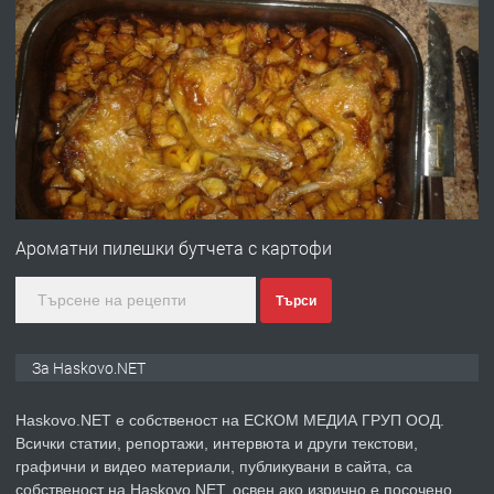
преди 2 дни
ПРЕДЛАГА
ПРОСТОРЕН ТРИСТАЕН
АПАРТАМЕНТ В НОВА СГРАДА КВ.
КУБА
преди 2 дни
ПРЕДЛАГА
Продавам парцел в гр. Хасково кв.
Хисаря до ток, вода,канализация,
Ароматни пилешки бутчета с картофи
асфалт 0889 537 426
Търси
преди 2 дни
ПРЕДЛАГА
СГЛОБЯВАНЕ НА МЕБЕЛИ.
За Haskovo.NET
Haskovo.NET е собственост на ЕСКОМ МЕДИА ГРУП ООД.
Всички статии, репортажи, интервюта и други текстови,
преди 2 дни
графични и видео материали, публикувани в сайта, са
собственост на Haskovo.NET, освен ако изрично е посочено