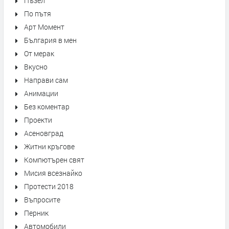
Пъзел
По пътя
Арт Момент
България в мен
От мерак
Вкусно
Направи сам
Анимации
Без коментар
Проекти
Асеновград
Житни кръгове
Компютърен свят
Мисия всезнайко
Протести 2018
Въпросите
Перник
Автомобили