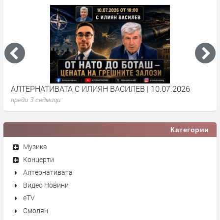
АЛТЕРНАТИВАТА С ИЛИЯН ВАСИЛЕВ | 10.07.2026
А
преди 3 седмици
п
Категории
Музика
Концерти
Алтернативата
Видео Новини
eTV
Смолян