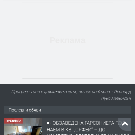
Прогрес - това е движение в кръг, но все по-бързо. - Леонард
Луис Левинсън
Последни обяви
ПРЕДЛАГА
🔑 ОБЗАВЕДЕНА ГАРСОНИЕРА ПОД
НАЕМ В КВ. „ОРФЕЙ“ – ДО