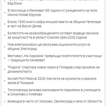
Бед Бъни
В Могилица отбелязват 95 години от рождението на полк.
Минчо Илиев Юруков
Близо 1600 книги събра инициативата на Община Чепеларе
в чест на Васил Дечев
Болестите на кръвообращението остават водеща причина
за смъртността в област Смолян през 2025 година
Нов електромобил ще обслужва социалните услуги в
община Златоград
Фестивал „На Хармана“ превръща посетителите в участници
– традициите оживяват
"Родопа" стартира новия сезон в Пловдив след промяна на
домакинството
Sunset Port Festival 2026: Магията на музиката и морския
залез в Поморие
Тополовград запазва маломерните паралелки в училищата
в Синапово и Хлябово
Безводие в части от Хасково, Свиленград и села от областта