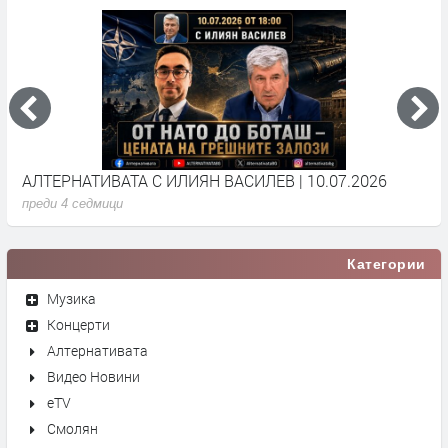
АЛТЕРНАТИВАТА С ИЛИЯН ВАСИЛЕВ | 10.07.2026
А
преди 4 седмици
п
Категории
Музика
Концерти
Алтернативата
Видео Новини
eTV
Смолян