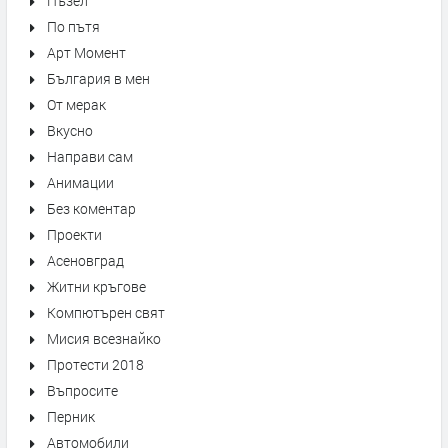
Пъзел
По пътя
Арт Момент
България в мен
От мерак
Вкусно
Направи сам
Анимации
Без коментар
Проекти
Асеновград
Житни кръгове
Компютърен свят
Мисия всезнайко
Протести 2018
Въпросите
Перник
Автомобили