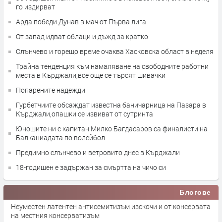
го издирват
Арда победи Дунав в мач от Първа лига
От запад идват облаци и дъжд за кратко
Слънчево и горещо време очаква Хасковска област в неделя
Трайна тенденция към намаляване на свободните работни
места в Кърджали,все още се търсят шивачки
Попарените надежди
Гурбетчиите обсаждат известна баничарница на Пазара в
Кърджали,опашки се извиват от сутринта
Юношите ни с капитан Милко Багдасаров са финалисти на
Балканиадата по волейбол
Предимно слънчево и ветровито днес в Кърджали
18-годишен е задържан за смъртта на чичо си
Блогове
Неуместен латентен антисемитизъм изскочи и от консервата
на местния консерватизъм