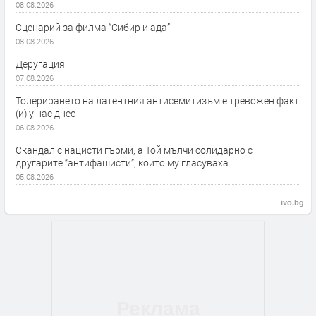
08.08.2026
Сценарий за филма “Сибир и ада”
08.08.2026
Деругация
07.08.2026
Толерирането на латентния антисемитизъм е тревожен факт
(и) у нас днес
06.08.2026
Скандал с нацисти гърми, а Той мълчи солидарно с
другарите “антифашисти”, които му гласуваха
05.08.2026
ivo.bg