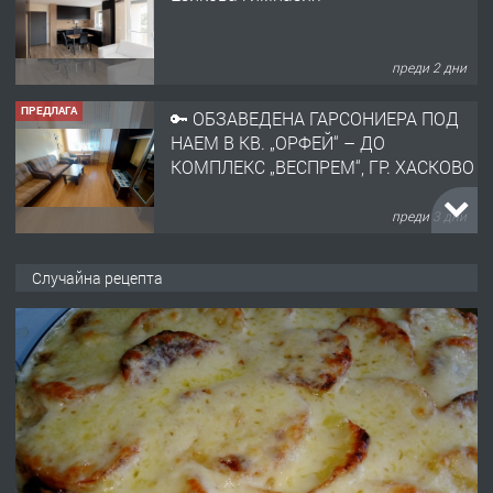
преди 2 дни
ПРЕДЛАГА
🔑 ОБЗАВЕДЕНА ГАРСОНИЕРА ПОД
НАЕМ В КВ. „ОРФЕЙ“ – ДО
КОМПЛЕКС „ВЕСПРЕМ“, ГР. ХАСКОВО
преди 3 дни
ПРЕДЛАГА
НАПЪЛНО ОБЗАВЕДЕН И
Случайна рецепта
ОБОРУДВАН ТРИСТАЕН
АПАРТАМЕНТ В ЦЕНТЪРА НА ГР.
ХАСКОВО
преди 4 дни
ПРЕДЛАГА
Давам гараж под наем