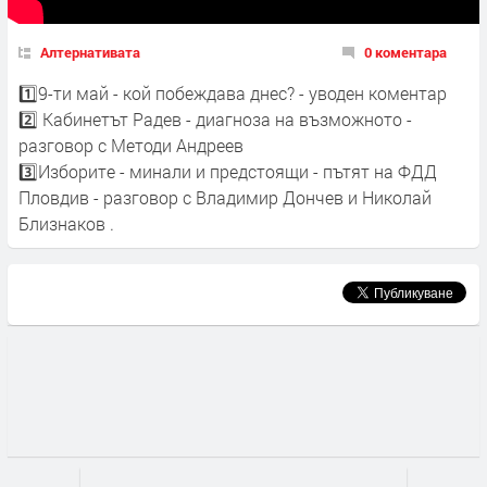
Алтернативата
0 коментара
1️⃣9-ти май - кой побеждава днес? - уводен коментар
2️⃣ Кабинетът Радев - диагноза на възможното -
разговор с Методи Андреев
3️⃣Изборите - минали и предстоящи - пътят на ФДД
Пловдив - разговор с Владимир Дончев и Николай
Близнаков .