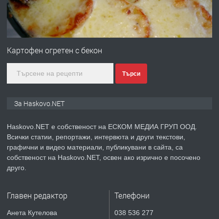
преди 4 дни
ПРЕДЛАГА
№4120 Магазин/Офис под наем в кв.
Любен Каравелов, Хасково-близо до
Картофен огретен с бекон
градската градина!
Търси
преди 4 дни
ПРЕДЛАГА
ПРОСТОРЕН ТРИСТАЕН
За Haskovo.NET
АПАРТАМЕНТ В НОВА СГРАДА КВ.
КУБА
Haskovo.NET е собственост на ЕСКОМ МЕДИА ГРУП ООД.
Всички статии, репортажи, интервюта и други текстови,
преди 5 дни
графични и видео материали, публикувани в сайта, са
собственост на Haskovo.NET, освен ако изрично е посочено
ПРЕДЛАГА
Продавам парцел в гр. Хасково кв.
друго.
Хисаря до ток, вода,канализация,
асфалт 0889 537 426
Главен редактор
Телефони
преди 5 дни
Анета Кутелова
038 536 277