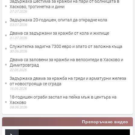
Задържаха шестима за кражби на пари от болницата в
Хасково, тротинетка и дини
07.07.2026
Задържаха 20-годишен, опитал да открадне кола
03.07.2026
Двама са задържани за кражби от кола и жилище
01.07.2026
Служителка задигна 7300 евро и злато от заложна къща
30.06.2026
Двама са заловени за кражби на велосипеди в Хасково и
Димитровград
22.06.2026
Задържаха двама за кражба на греди и арматурни железа
от новострояща се сграда
16.06.2026
18-годишен ограби заспал на пейка мъж в центъра на
Хасково
08.06.2026
Препоръчано видео