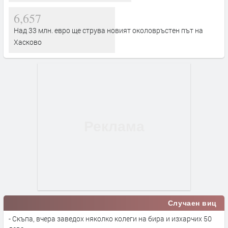
6,657
Над 33 млн. евро ще струва новият околовръстен път на
Хасково
Случаен виц
- Скъпа, вчера заведох няколко колеги на бира и изхарчих 50