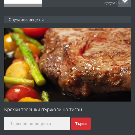
преди 16 часа
ПРЕДЛАГА
Давам обзаведено жилище за жена
Случайна рецепта
без брокери 0889 537 426
преди 16 часа
ПРЕДЛАГА
Под НАЕМ двустаен Орфей
преди 3 дни
ПРЕДЛАГА
Нов апартамент на ул. Липа до
Езикова гимназия
Крехки телешки пържоли на тиган
Търси
преди 3 дни