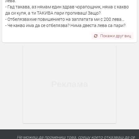
лева.
- Гад такава, аз нямам един здрав чорапощник, няма с какво
да си купя, а ти ТАКИВА пари пропиваш! Защо?
- Отбелязвахме повишението на заплатата ми с 200 лева...
- Че какво има да се отбелязва? Нима двеста лева са пари?
Покажи друг виц
Не можеш да промениш това, срещу което отказваш да се