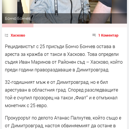
Бончо Бончев
Хасково
1 Коментар
Рецидивистът с 25 присъди Бончо Бончев остава в
ареста за кражба от такси в Хасково. Това определи
съдия Иван Маринов от Районен съд – Хасково, който
преди години правораздаваше в Димитровград.
32-годишният мъж е от Димитровград, но е бил
арестуван в областния град. Според разследващите
той е счупил прозорец на такси „Фиат“ и е отмъкнал
монетник с 25 евро.
Прокурорът по делото Атанас Палхутев, който също е
от Димитровград, настоя обвиняемият да остане в