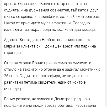
ареста. Оказа се, че Бончев е стар познат и на
съдията, и на държавния обвинител, тъй като и друг
път са се срещали в съдебните зали в Димитровград.
Някои от присъдите му са ефективни. Последно
излязъл от затвора преди по-малко от два месеца.
Адвокат Костадинка Налбантова поиска по-лека
мярка за клиента си – домашен арест или парична
гаранция.
От своя страна Бончо призна само за счупеното
стъкло на таксито, но отрече да е задигал монетник с
25 евро. Съдът го апострофира, че по делото са
разпитани петима свидетели, един от които е
очевидец.
Бончо разказа, че живеел в Димитровград, но в
последните дни преди ареста обитавал изоставена