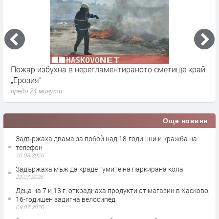
Пожар избухна в нерегламентираното сметище край
В
„Ерозия“
у
преди 24 минути
п
Още новини
Задържаха двама за побой над 18-годишни и кражба на
телефон
10.08.2026
Задържаха мъж да краде гумите на паркирана кола
23.07.2026
Деца на 7 и 13 г. откраднаха продукти от магазин в Хасково,
16-годишен задигна велосипед
09.07.2026