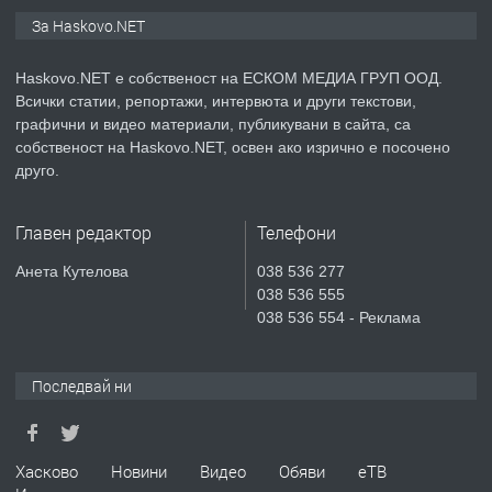
ПРЕДЛАГА
🔑 ОБЗАВЕДЕНА ГАРСОНИЕРА ПОД
За Haskovo.NET
НАЕМ В КВ. „ОРФЕЙ“ – ДО
КОМПЛЕКС „ВЕСПРЕМ“, ГР. ХАСКОВО
Haskovo.NET е собственост на ЕСКОМ МЕДИА ГРУП ООД.
Всички статии, репортажи, интервюта и други текстови,
преди 4 дни
графични и видео материали, публикувани в сайта, са
собственост на Haskovo.NET, освен ако изрично е посочено
ПРЕДЛАГА
НАПЪЛНО ОБЗАВЕДЕН И
друго.
ОБОРУДВАН ТРИСТАЕН
АПАРТАМЕНТ В ЦЕНТЪРА НА ГР.
Главен редактор
Телефони
ХАСКОВО
преди 5 дни
Анета Кутелова
038 536 277
038 536 555
ПРЕДЛАГА
Давам гараж под наем
038 536 554 - Реклама
Последвай ни
преди 5 дни
ПРЕДЛАГА
№4120 Магазин/Офис под наем в кв.
Хасково
Новини
Видео
Обяви
еТВ
Любен Каравелов, Хасково-близо до