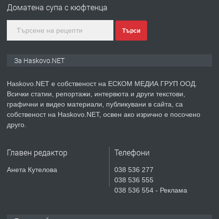
Доматена супа с кюфтенца
градската градина!
Търси
преди 5 дни
ПРЕДЛАГА
ПРОСТОРЕН ТРИСТАЕН
За Haskovo.NET
АПАРТАМЕНТ В НОВА СГРАДА КВ.
КУБА
Haskovo.NET е собственост на ЕСКОМ МЕДИА ГРУП ООД.
Всички статии, репортажи, интервюта и други текстови,
преди 6 дни
графични и видео материали, публикувани в сайта, са
собственост на Haskovo.NET, освен ако изрично е посочено
ПРЕДЛАГА
Продавам парцел в гр. Хасково кв.
друго.
Хисаря до ток, вода,канализация,
асфалт 0889 537 426
Главен редактор
Телефони
преди 6 дни
Анета Кутелова
038 536 277
038 536 555
ПРЕДЛАГА
СГЛОБЯВАНЕ НА МЕБЕЛИ.
038 536 554 - Реклама