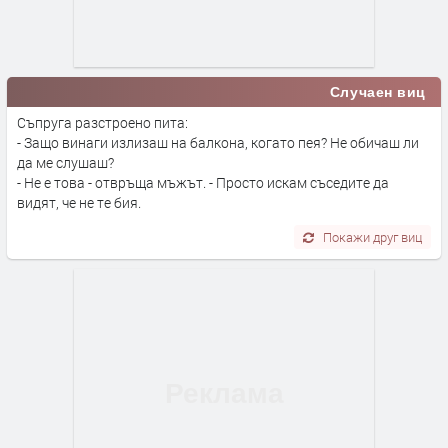
Случаен виц
Съпруга разстроено пита:
- Защо винаги излизаш на балкона, когато пея? Не обичаш ли
да ме слушаш?
- Не е това - отвръща мъжът. - Просто искам съседите да
видят, че не те бия.
Покажи друг виц