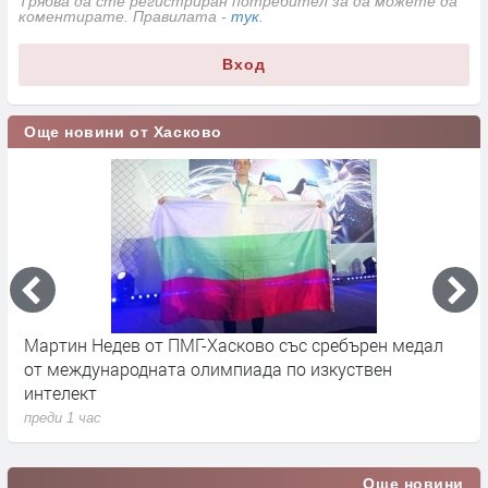
Трябва да сте регистриран потребител за да можете да
коментирате. Правилата -
тук
.
Вход
Още новини от Хасково
Мартин Недев от ПМГ-Хасково със сребърен медал
Т
от международната олимпиада по изкуствен
г
интелект
п
преди 1 час
Още новини