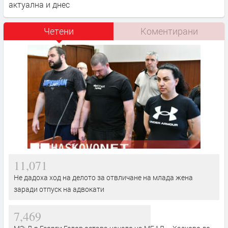
актуална и днес
Четени
Коментирани
11,071
Не дадоха ход на делото за отвличане на млада жена
заради отпуск на адвокати
7,469