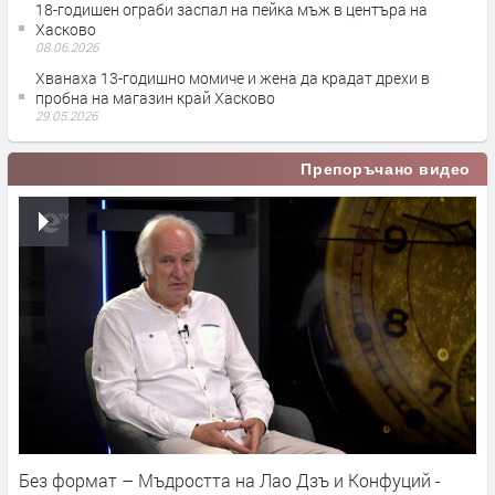
18-годишен ограби заспал на пейка мъж в центъра на
Хасково
08.06.2026
Хванаха 13-годишно момиче и жена да крадат дрехи в
пробна на магазин край Хасково
29.05.2026
Препоръчано видео
Без формат – Мъдростта на Лао Дзъ и Конфуций -