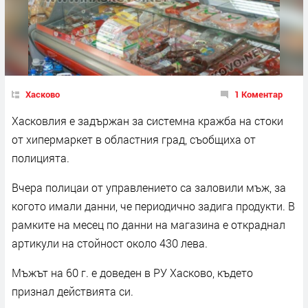
Хасково
1 Коментар
Хасковлия е задържан за системна кражба на стоки
от хипермаркет в областния град, съобщиха от
полицията.
Вчера полицаи от управлението са заловили мъж, за
когото имали данни, че периодично задига продукти. В
рамките на месец по данни на магазина е откраднал
артикули на стойност около 430 лева.
Мъжът на 60 г. е доведен в РУ Хасково, където
признал действията си.