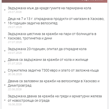
Задържаха мъж да краде гумите на паркирана кола
23.07.2026
Деца на 7 и 13 г. откраднаха продукти от магазин в Хасково,
16-годишен задигна велосипед
09.07.2026
Задържаха шестима за кражби на пари от болницата в
Хасково, тротинетка и дини
07.07.2026
Задържаха 20-годишен, опитал да открадне кола
03.07.2026
Двама са задържани за кражби от кола и жилище
01.07.2026
Служителка задигна 7300 евро и злато от заложна къща
30.06.2026
Двама са заловени за кражби на велосипеди в Хасково и
Димитровград
22.06.2026
Задържаха двама за кражба на греди и арматурни железа
от новострояща се сграда
16.06.2026