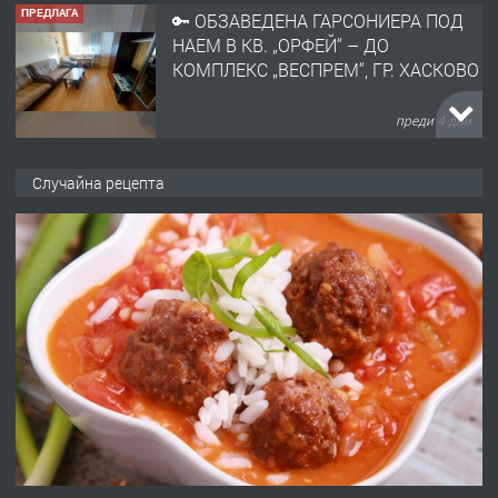
ПРЕДЛАГА
🔑 ОБЗАВЕДЕНА ГАРСОНИЕРА ПОД
НАЕМ В КВ. „ОРФЕЙ“ – ДО
КОМПЛЕКС „ВЕСПРЕМ“, ГР. ХАСКОВО
преди 4 дни
ПРЕДЛАГА
НАПЪЛНО ОБЗАВЕДЕН И
Случайна рецепта
ОБОРУДВАН ТРИСТАЕН
АПАРТАМЕНТ В ЦЕНТЪРА НА ГР.
ХАСКОВО
преди 5 дни
ПРЕДЛАГА
Давам гараж под наем
преди 5 дни
ПРЕДЛАГА
№4120 Магазин/Офис под наем в кв.
Любен Каравелов, Хасково-близо до