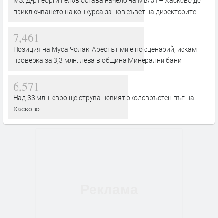
МЗ: Д-р Георги Гелов остава начело на МБАЛ – Хасково до
приключването на конкурса за нов съвет на директорите
7,461
Позиция на Муса Чолак: Арестът ми е по сценарий, искам
проверка за 3,3 млн. лева в община Минерални бани
6,571
Над 33 млн. евро ще струва новият околовръстен път на
Хасково