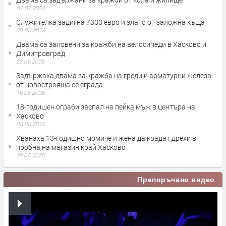
01.07.2026
Служителка задигна 7300 евро и злато от заложна къща
30.06.2026
Двама са заловени за кражби на велосипеди в Хасково и
Димитровград
22.06.2026
Задържаха двама за кражба на греди и арматурни железа
от новострояща се сграда
16.06.2026
18-годишен ограби заспал на пейка мъж в центъра на
Хасково
08.06.2026
Хванаха 13-годишно момиче и жена да крадат дрехи в
пробна на магазин край Хасково
29.05.2026
Препоръчано видео