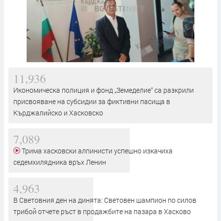
11,936
Икономическа полиция и фонд „Земеделие“ са разкрили
присвояване на субсидии за фиктивни пасища в
Кърджалийско и Хасковско
7,089
Трима хасковски алпинисти успешно изкачиха
седемхилядника връх Ленин
4,963
В Световния ден на динята: Световен шампион по силов
трибой отчете ръст в продажбите на пазара в Хасково