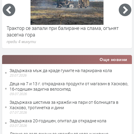
за
Трактор се запали при балиране на слама, огънят
В
засегна гора
Г
преди 4 минути
п
Още новини
Задържаха мъж да краде гумите на паркирана кола
23.07.2026
Деца на 7 и 13 г. откраднаха продукти от магазин в Хасково,
16-годишен задигна велосипед
09.07.2026
Задържаха шестима за кражби на пари от болницата в
Хасково, тротинетка и дини
07.07.2026
Задържаха 20-годишен, опитал да открадне кола
03.07.2026
Двама са задържани за кражби от кола и жилище