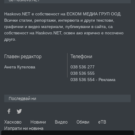
Haskovo.NET е собственост на ЕСКОМ МЕДИА ГРУП ООД.
Всички статии, репортажи, интервюта и други текстови,
преди 2 дни
графични и видео материали, публикувани в сайта, са
собственост на Haskovo.NET, освен ако изрично е посочено
ПРЕДЛАГА
№4119 Едностаен обзаведен
друго.
апартамент под наем в кв.
Училищни, гр. Хасково.
Главен редактор
Телефони
преди 3 дни
Анета Кутелова
038 536 277
038 536 555
ПРЕДЛАГА
Къртене на бетон! Събаряне на
038 536 554 - Реклама
сгради!
Последвай ни
преди 3 дни
ПРЕДЛАГА
Апартамент за продажба
Хасково
Новини
Видео
Обяви
еТВ
Изпрати ни новина