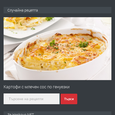
ПРЕДЛАГА
№4120 Магазин/Офис под наем в кв.
Случайна рецепта
Любен Каравелов, Хасково-близо до
градската градина!
преди 2 дни
ПРЕДЛАГА
ПРОСТОРЕН ТРИСТАЕН
АПАРТАМЕНТ В НОВА СГРАДА КВ.
КУБА
преди 2 дни
ПРЕДЛАГА
Продавам парцел в гр. Хасково кв.
Хисаря до ток, вода,канализация,
Картофи с млечен сос по генуезки
асфалт 0889 537 426
Търси
преди 2 дни
ПРЕДЛАГА
СГЛОБЯВАНЕ НА МЕБЕЛИ.
За Haskovo.NET