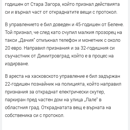
годишен от Стара Загора, който признал действията
си и върнал част от откраднатите вещи с протокол.
В управлението е бил доведен и 45-годишен от Белене.
Той признал, че след като счупил малкия прозорец на
такси „Дачия“ отмъкнал телефон и монетник с около
20 евро. Направил признания и за 32-годишния си
съучастник от Димитровград, който е в процес на
издирване.
В ареста на хасковското управление е бил задържан
22-годишен познайник на полицията, който направил
признания за откраднат електрически скутер,
паркиран пред частен дом на улица „Лале“ в
областния град. Откраднатата вещ е върната на
собственика си с протокол.