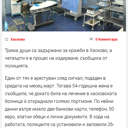
Хасково
0 Коментара
Трима души са задържани за кражби в Хасково, а
четвърти е в процес на издирване, съобщиха от
полицията.
Един от тях е арестуван след сигнал, подаден в
средата на месец март. Тогава 54-годишна жена е
съобщила, че докато била на лечение в хасковската
болница ѝ откраднали голямо портмоне. По нейни
данни вътре имало две банкови карти, телефон, 50
евро, златни обеци и лични документи. В хода на
работата, полицаите са установили и заловили 26-