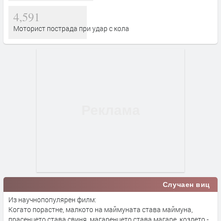
4,591
Моторист пострада при удар с кола
Случаен виц
Из научнопопулярен филм:
Когато порастне, малкото на маймуната става маймуна,
прасенцето става свиня, магаренцето става магаре, козлето -