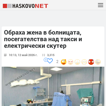
Обраха жена в болницата,
посегателства над такси и
електрически скутер
10:13, 12 май 2026 г.
3,315
0
2