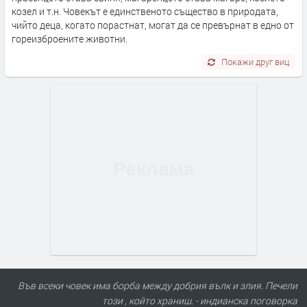
козел и т.н. Човекът е единственото същество в природата,
чийто деца, когато порастнат, могат да се превърнат в едно от
гореизброените животни.
Покажи друг виц
Във всеки човек има борба между добрия вълк и злия. Печели
този , който храниш. - индианска поговорка