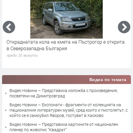
а
Четири автомобила катастрофираха край Хасково
„
H
преди 2 часа
а
п
Видеа по темата
Видео Новини – Представиха изложба с произведения,
посветени на Димитровград
Видео Новини – Експонати - фрагменти от колекцията на
Националния литературен музей, сред които и пистолетът, с
който се е самоубил Яворов, гостуват в Хасково
Видео Новини – Представиха картините от национален
пленер по живопис "Квадрат"