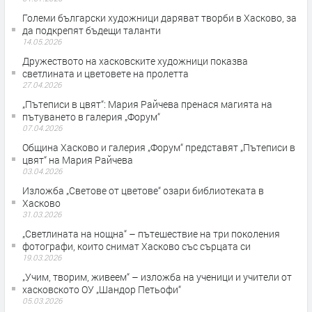
Големи български художници даряват творби в Хасково, за
да подкрепят бъдещи таланти
14.05.2026
Дружеството на хасковските художници показва
светлината и цветовете на пролетта
27.04.2026
„Пътеписи в цвят“: Мария Райчева пренася магията на
пътуването в галерия „Форум“
07.04.2026
Община Хасково и галерия „Форум“ представят „Пътеписи в
цвят“ на Мария Райчева
03.04.2026
Изложба „Светове от цветове“ озари библиотеката в
Хасково
31.03.2026
„Светлината на нощна“ – пътешествие на три поколения
фотографи, които снимат Хасково със сърцата си
19.03.2026
„Учим, творим, живеем“ – изложба на ученици и учители от
хасковското ОУ „Шандор Петьофи“
05.03.2026