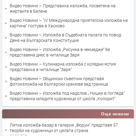
Видео Новини – Представиха изложба, посветена на
жертвите в Белене
Видео Новини – "IV Mеждународна приятелска изложба на
картина" гостува в Хасково
Видео Новини – Изложба в Съдебната палата по повод
Деня на Българската Конституция
Видео Новини – Изложба „Рисунка в чекмедже“ бе
представена днес в читалище Заря
Видео Новини – Кулинарна изложба с коледни ястия
представиха в читалище "Заря"
Видео Новини – Oбщински съветник представя
фотоизложба на български храмове зад граница
Видео Новини – Изложба под надслов „ Нишки в погледа“
представиха младите художници от школа „Колорит“
Още новини
Лятна изложба-базар в галерия „Форум“ представя 57
творби на художници от цялата страна
01.07.2026