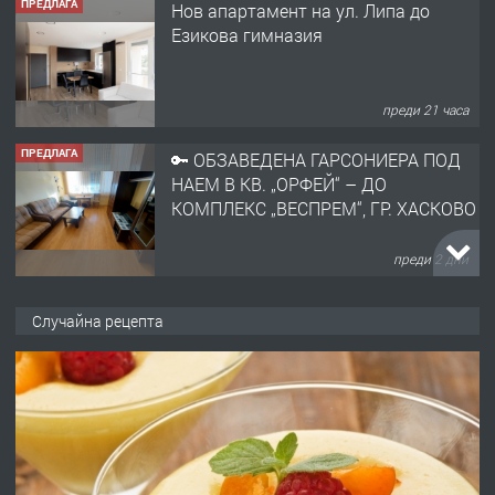
ПРЕДЛАГА
🔑 ОБЗАВЕДЕНА ГАРСОНИЕРА ПОД
НАЕМ В КВ. „ОРФЕЙ“ – ДО
КОМПЛЕКС „ВЕСПРЕМ“, ГР. ХАСКОВО
преди 2 дни
ПРЕДЛАГА
НАПЪЛНО ОБЗАВЕДЕН И
ОБОРУДВАН ТРИСТАЕН
АПАРТАМЕНТ В ЦЕНТЪРА НА ГР.
ХАСКОВО
преди 3 дни
ПРЕДЛАГА
Давам гараж под наем
Случайна рецепта
преди 3 дни
ПРЕДЛАГА
№4120 Магазин/Офис под наем в кв.
Любен Каравелов, Хасково-близо до