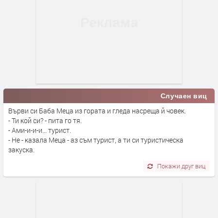
Случаен виц
Върви си Баба Меца из гората и гледа насреща й човек.
- Ти кой си? - пита го тя.
- Ами-и-и-и... турист.
- Не - казала Меца - аз съм турист, а ти си туристическа
закуска.
Покажи друг виц