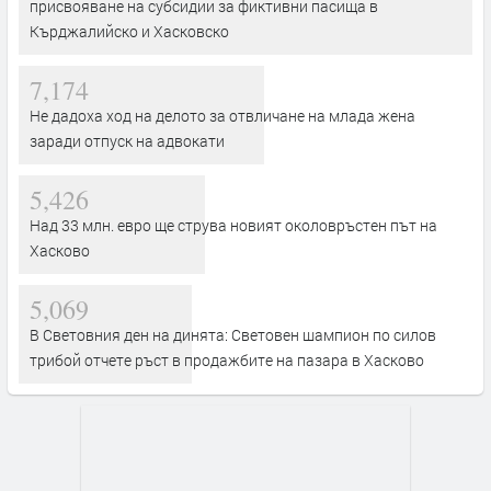
присвояване на субсидии за фиктивни пасища в
Кърджалийско и Хасковско
7,174
Не дадоха ход на делото за отвличане на млада жена
заради отпуск на адвокати
5,426
Над 33 млн. евро ще струва новият околовръстен път на
Хасково
5,069
В Световния ден на динята: Световен шампион по силов
трибой отчете ръст в продажбите на пазара в Хасково