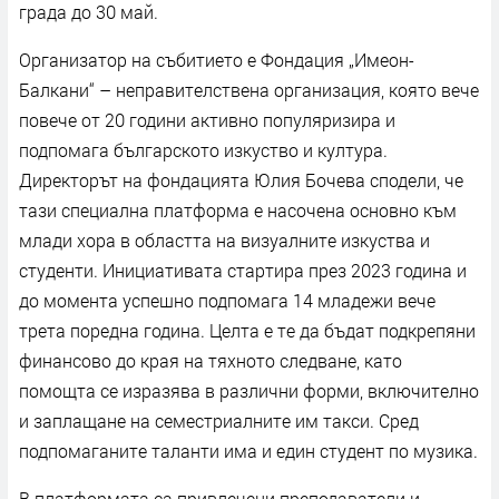
града до 30 май.
Организатор на събитието е Фондация „Имеон-
Балкани“ – неправителствена организация, която вече
повече от 20 години активно популяризира и
подпомага българското изкуство и култура.
Директорът на фондацията Юлия Бочева сподели, че
тази специална платформа е насочена основно към
млади хора в областта на визуалните изкуства и
студенти. Инициативата стартира през 2023 година и
до момента успешно подпомага 14 младежи вече
трета поредна година. Целта е те да бъдат подкрепяни
финансово до края на тяхното следване, като
помощта се изразява в различни форми, включително
и заплащане на семестриалните им такси. Сред
подпомаганите таланти има и един студент по музика.
В платформата са привлечени преподаватели и