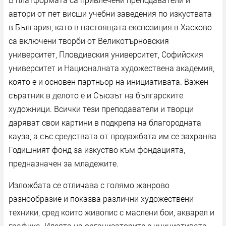
автори от пет висши учебни заведения по изкуствата
в България, като в настоящата експозиция в Хасково
са включени творби от Великотърновския
университет, Пловдивския университет, Софийския
университет и Националната художествена академия,
която е и основен партньор на инициативата. Важен
съратник в делото е и Съюзът на българските
художници. Всички тези преподаватели и творци
даряват свои картини в подкрепа на благородната
кауза, а със средствата от продажбата им се захранва
Годишният фонд за изкуство към фондацията,
предназначен за младежите.
Изложбата се отличава с голямо жанрово
разнообразие и показва различни художествени
техники, сред които живопис с маслени бои, акварел и
графика. Идеята на организаторите е инициативата