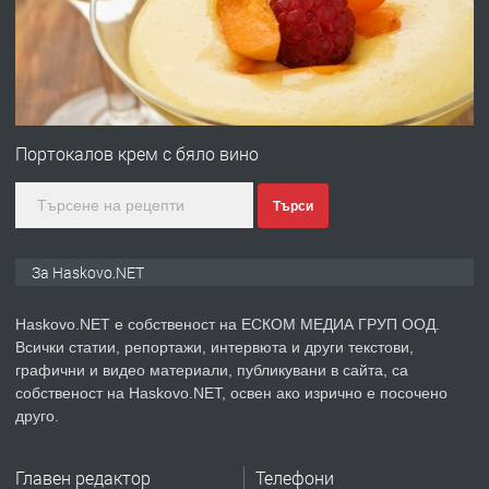
градската градина!
преди 3 дни
ПРЕДЛАГА
ПРОСТОРЕН ТРИСТАЕН
АПАРТАМЕНТ В НОВА СГРАДА КВ.
Портокалов крем с бяло вино
КУБА
Търси
преди 4 дни
ПРЕДЛАГА
Продавам парцел в гр. Хасково кв.
За Haskovo.NET
Хисаря до ток, вода,канализация,
асфалт 0889 537 426
Haskovo.NET е собственост на ЕСКОМ МЕДИА ГРУП ООД.
Всички статии, репортажи, интервюта и други текстови,
преди 4 дни
графични и видео материали, публикувани в сайта, са
собственост на Haskovo.NET, освен ако изрично е посочено
ПРЕДЛАГА
СГЛОБЯВАНЕ НА МЕБЕЛИ.
друго.
Главен редактор
Телефони