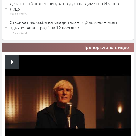
Децата на Хасково рисуват в духа на Димитър Иванов –
Лицо
24.11.2025
Откриват изложба на млади таланти „Хасково – моят
вдъхновяващ град!“ на 12 ноември
10.11.2025
Препоръчано видео