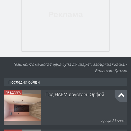
Тези, които не могат една супа да сварят, забъркват каша. -
Валентин Домил
Последни обяви
ПРЕДЛАГА
Нов апартамент на ул. Липа до
Езикова гимназия
преди 21 часа