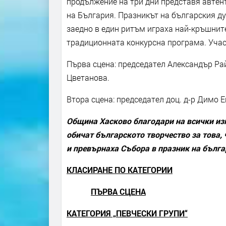
продължение на три дни представя автен
на България. Празникът на българския ду
заедно в един ритъм играха най-кръшните
традиционната конкурсна програма. Учас
Първа сцена: председател Александър Ра
Цветанова.
Втора сцена: председател доц. д-р Димо 
Община Хасково благодари на всички изп
обичат българското творчество за това, 
и превърнаха Събора в празник на бълга
КЛАСИРАНЕ ПО КАТЕГОРИИ
ПЪРВА СЦЕНА
КАТЕГОРИЯ „ПЕВЧЕСКИ ГРУПИ“