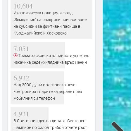
10,604
Икономическа полиция и фонд
„Земеделие“ са разкрили присвояване
на субсидии за фиктивни пасища в
Кърджалийско и Хасковско
7,051
Трима хасковски алпинисти успешно
изкачиха седемхилядника връх Ленин
6,932
Над 3000 души в хасковско вече
контролират парите за здраве през
мобилния си телефон
4,931
В Световния ден на динята: Световен
шампион по силов трибой отчете ръст