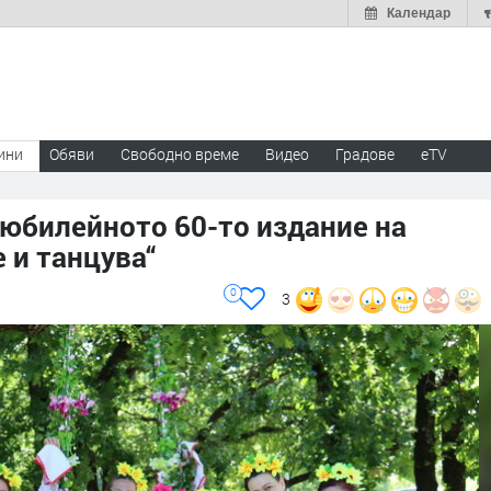
Календар
ини
Обяви
Свободно време
Видео
Градове
eTV
 юбилейното 60-то издание на
 и танцува“
0
3