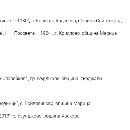
живот – 1930“
,
с. Капитан Андреево, община Свиленград
а“, НЧ „Просвета – 1964“, с. Крислово, община Марица
в Славейков“ , гр. Кърджали, община Кърджали
водинци“, с. Войводиново, община Марица
 2013“, с. Узунджово, община Хасково