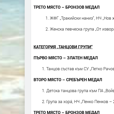
ТРЕТО МЯСТО – БРОНЗОВ МЕДАЛ
1. ЖФГ „Тракийски наниз“, НЧ „Нов 
2. Женска певческа група „От извор
КАТЕГОРИЯ „ТАНЦОВИ ГРУПИ“
ПЪРВО МЯСТО – ЗЛАТЕН МЕДАЛ
Танцов състав към СУ „Петко Рачо
ВТОРО МЯСТО – СРЕБЪРЕН МЕДАЛ
Детска танцова група към ПА „Вой
Група за хора́, НЧ „Пенко Пенков –
ТРЕТО МЯСТО – БРОНЗОВ МЕДАЛ