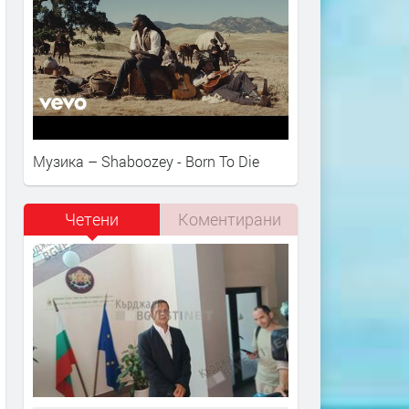
Музика – Shaboozey - Born To Die
Четени
Коментирани