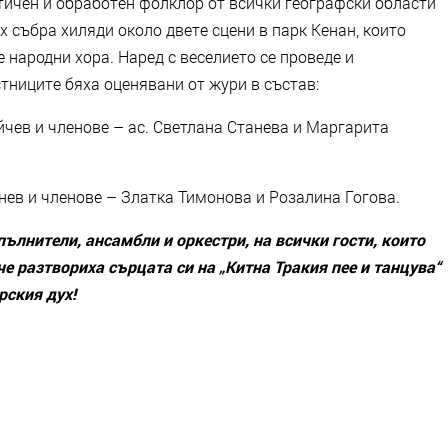
тичен и обработен фолклор от всички географски области
х събра хиляди около двете сцени в парк Кенан, които
 народни хора. Наред с веселието се проведе и
тниците бяха оценявани от жури в състав:
йчев и членове – ас. Светлана Станева и Маргарита
Енев и членове – Златка Тимонова и Розалина Гогова.
ълнители, ансамбли и оркестри, на всички гости, които
че разтвориха сърцата си на „Китна Тракия пее и танцува“
рския дух!