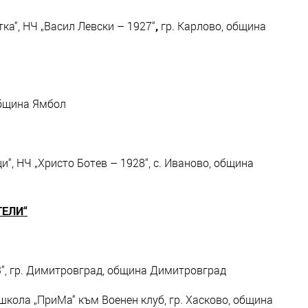
ка“, НЧ „Васил Левски – 1927“
,
гр. Карлово, община
 община Ямбол
“, НЧ „Христо Ботев – 1928“, с. Иваново, община
ТЕЛИ“
3“, гр. Димитровград, община Димитровград
кола „ПриМа“ към Военен клуб, гр. Хасково, община