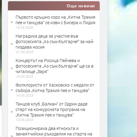
Още новини
Първото кръшно хоро на „Китна Тракия
пее и танцува“ се изви с Бисера и Лидия
15.05.2026
Наградиха деца за участие във
фотосесията „Аз съм българче!“ за най-
гиздава носия
01.06.2023
Концертът на Росица Пейчева и
фотосесията „Аз съм българче“ ще са в
читалище „Заря“
14.05.2023
Фолклористи от Хасковско с медали от
събора „Китна Тракия пее и танцува“
14.05.2023
Танцов клуб „Балкан“ от Одрин даде
старт на конкурсната програма на
„Китна Тракия пее и танцува“
13.05.2023
Позиционираха два етнокъта и
занаятчийски ръкоделия на старта на