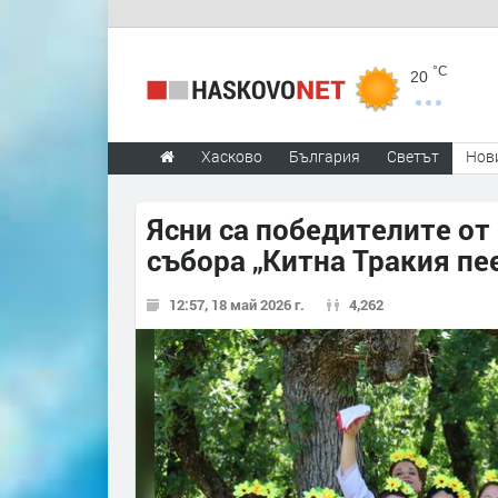
°C
20
Хасково
България
Светът
Нов
Ясни са победителите от
събора „Китна Тракия пее
12:57, 18 май 2026 г.
4,262