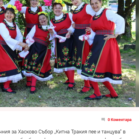
0 Коментара
ия за Хасково Събор „Китна Тракия пее и танцува“ в