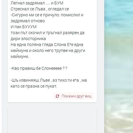
Легнал задрямал ..... и БУМ
Стреснал се Лъва , огледал се
-Сигурно ми се е причуло. помислил и
задрямал отново
И пак БУУУМ
този път скочил и тръгнал разярен да
дири злосторника
На една поляна гледа Слона Е*е една
маймуна и около него трупве на други
маймуни.
-Кво правиш бе Слонеееее ? ?
-Шъ извиняяш Лъве , аз тихо ги е*а , ма
като се празна се пукат.
Покажи друг виц