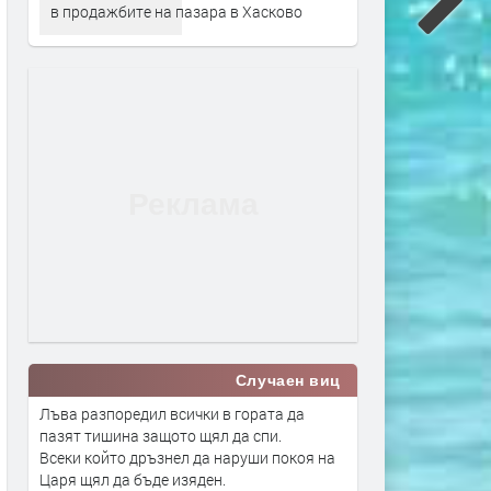
в продажбите на пазара в Хасково
Случаен виц
Лъва разпоредил всички в гората да
пазят тишина защото щял да спи.
Всеки който дръзнел да наруши покоя на
Царя щял да бъде изяден.