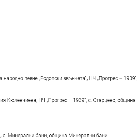
 народно пеене „Родопски звънчета“
,
НЧ „Прогрес – 1939“,
я Кюлевчиева, НЧ „Прогрес – 1939“, с. Старцево, община
“
,
с. Минерални бани, община Минерални бани