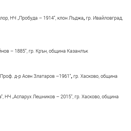
лор, НЧ „Пробуда – 1914“, клон Лъджа
,
гр. Ивайловград,
нов – 1885“, гр. Крън, община Казанлък
„Проф. д-р Асен Златаров –1961“
,
гр. Хасково, община
“, НЧ „Аспарух Лешников – 2015“, гр. Хасково, община