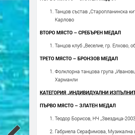
Танцов състав „Старопланинска кит
Карлово
ВТОРО МЯСТО – СРЕБЪРЕН МЕДАЛ
Танцов клуб „Веселие, гр. Елхово,
ТРЕТО МЯСТО – БРОНЗОВ МЕДАЛ
Фолклорна танцова група „Ивановци
Харманли
КАТЕГОРИЯ „ИНДИВИДУАЛНИ ИЗПЪЛНИ
ПЪРВО МЯСТО – ЗЛАТЕН МЕДАЛ
Теодор Борисов, НЧ „Звездица-200
Габриела Серафимова, Музикална ш