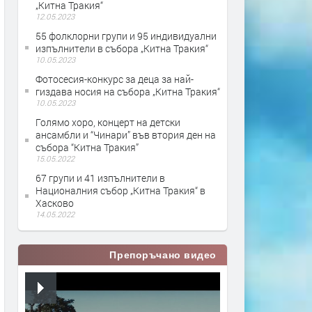
„Китна Тракия“
12.05.2023
55 фолклорни групи и 95 индивидуални
изпълнители в събора „Китна Тракия“
10.05.2023
Фотосесия-конкурс за деца за най-
гиздава носия на събора „Китна Тракия“
10.05.2023
Голямо хоро, концерт на детски
ансамбли и “Чинари” във втория ден на
събора “Китна Тракия”
15.05.2022
67 групи и 41 изпълнители в
Националния събор „Китна Тракия“ в
Хасково
14.05.2022
Препоръчано видео