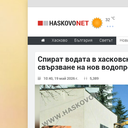
°C
32
Хасково
България
Светът
Нов
Спират водата в хасковс
свързване на нов водоп
10:40, 19 май 2026 г.
5,389