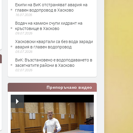
Екипи на ВиК отстраняват авария на
главен водопровод в Хасково
16.07.2026
Водач на камион счупи хидрант на
кръстовище в Хасково
09.07.2026
Хасковски квартали са без вода заради
авария в главен водопровод
05.07.2026
ВиК: Възстановено е водоподаването в
засегнатите райони в Хасково
02.07.2026
Препоръчано видео