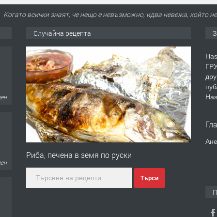
Когато всички знаят, че нещо е невъзможно, идва невежа, който не
Случайна рецепта
З
Has
ГРУ
дру
пуб
Has
ден
Гл
Ане
Риба, печена в земя по руски
ден
Търси
П