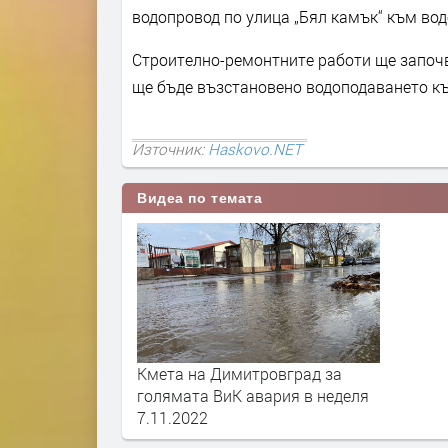
водопровод по улица „Бял камък“ към во
Строително-ремонтните работи ще започва
ще бъде възстановено водоподаването къ
Източник:
Haskovo.NET
Видеа по темата
Кмета на Димитровград за
голямата ВиК авария в неделя
7.11.2022