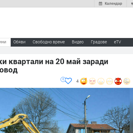
Календар
ини
Обяви
Свободно време
Видео
Градове
eTV
ки квартали на 20 май заради
ровод
0
4