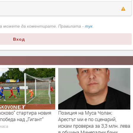
да можете да коментирате. Правилата -
тук
.
Вход
асково“ стартира новия
Позиция на Муса Чолак:
 победа над „Гигант“
Арестът ми е по сценарий,
искам проверка за 3,3 млн. лева
 часа
в община Минерални бани