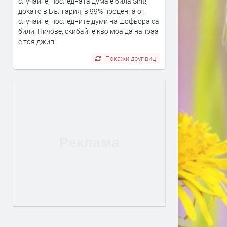
случаите, последната дума е била Shit!,
докато в България, в 99% процента от
случаите, последните думи на шофьора са
били: Пичове, скибайте кво моа да напраа
с тоя джип!
Покажи друг виц