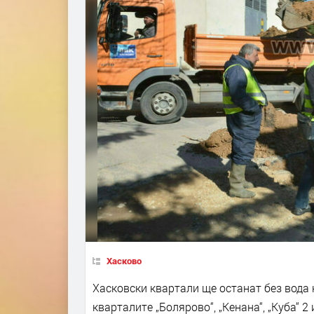
Хасково
Хасковски квартали ще останат без вода 
кварталите „Болярово“, „Кенана“, „Куба“ 2