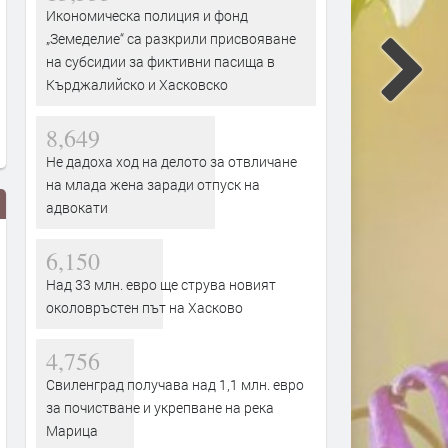
Икономическа полиция и фонд
„Земеделие“ са разкрили присвояване
на субсидии за фиктивни пасища в
Кърджалийско и Хасковско
8,649
Не дадоха ход на делото за отвличане
на млада жена заради отпуск на
адвокати
6,150
Над 33 млн. евро ще струва новият
околовръстен път на Хасково
4,756
РИОСВ – Хасково наложи
Части от „Младежки хълм
Свиленград получава над 1,1 млн. евро
санкции за 14 420 евро през
„Хисаря“, „Тракийски“ и
за почистване и укрепване на река
юли
„Македонски“ са без вода
Марица
заради авария
преди 13 часа