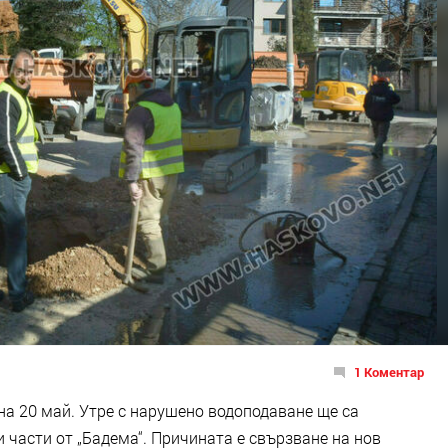
1 Коментар
на 20 май. Утре с нарушено водоподаване ще са
 и части от „Бадема“. Причината е свързване на нов