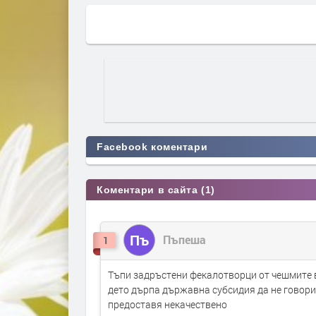
Facebook коментари
Коментари в сайта (1)
Пъ
Пъпеша
1
Тъпи задръстени фекалотворци от чешмите в
дето дърпа държавна субсидия да не говори
предоставя некачествено