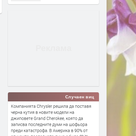
преди 14 часа
Случаен виц
Компанията Chrysler решила да поставя
черна кутия в новите модели на
джиповете Grand Cherokee, която да
записва последните думи на шофьора
преди катастрофа. В Америка в 90% от