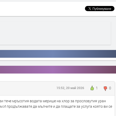
1
0
15:52, 20 май 2026
и тече мръсотия водата мерише на хлор за прословутия уран
м.И продължавате да мълчите и да плащате за услуга която ви се