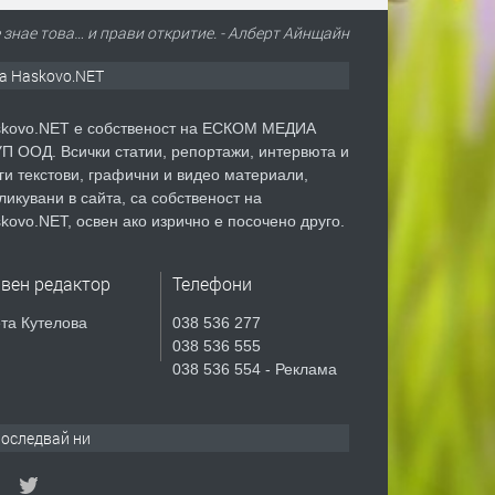
 знае това… и прави откритие. - Алберт Айнщайн
а Haskovo.NET
kovo.NET е собственост на ЕСКОМ МЕДИА
П ООД. Всички статии, репортажи, интервюта и
ги текстови, графични и видео материали,
ликувани в сайта, са собственост на
kovo.NET, освен ако изрично е посочено друго.
авен редактор
Телефони
та Кутелова
038 536 277
038 536 555
038 536 554 - Реклама
оследвай ни