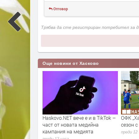
Отговор
Трябва да сте регистриран потребител за 
Още новини от Хасково
мен риск от
Haskovo.NET вече е и в TikTok –
ОФК „Х
т Хасково от 7
част от новата медийна
сезон с
кампания на медията
преди 12
преди 12 часа