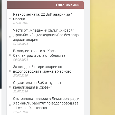
Още новини
Равносметката: 22 ВиК аварии за 1
месеца
07.08.2026
Части от „Младежки хълм“, „Хисаря“,
„Тракийски“ и „Македонски“ са без вода
заради авария
07.08.2026
Безводие в части от Хасково,
Свиленград и села от областта
06.08.2026
За пет дни: Четири аварии по
водопроводната мрежа в Хасково
27.07.2026
Служители на ВиК отпушват
канализация в „Орфей“
21.07.2026
Отстраняват аварии в Димитровград и
Харманли, работят по водопроводи за
11 села в Хасковско
20.07.2026