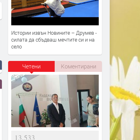
Истории извън Новините – Друмев -
силата да сбъдваш мечтите си и на
село
Четени
Коментирани
13,533