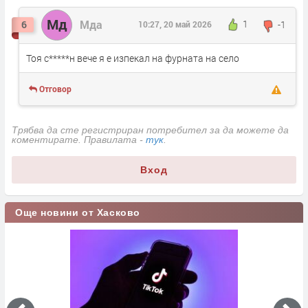
Мд
Мда
1
-1
6
10:27, 20 май 2026
Тоя с*****н вече я е изпекал на фурната на село
Отговор
Трябва да сте регистриран потребител за да можете да
коментирате. Правилата -
тук
.
Вход
Още новини от Хасково