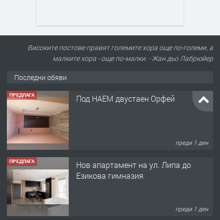
Високите постове правят големите хора още по-големи, а
малките хора - още по-малки. - Жан дьо Лабрюйер
Последни обяви
ПРЕДЛАГА
Под НАЕМ двустаен Орфей
преди 1 ден
ПРЕДЛАГА
Нов апартамент на ул. Липа до
Езикова гимназия
преди 1 ден
ПРЕДЛАГА
🔑 ОБЗАВЕДЕНА ГАРСОНИЕРА ПОД