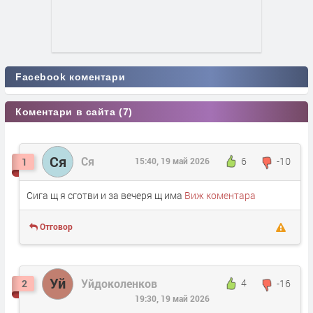
Facebook коментари
Коментари в сайта (7)
Ся
Ся
6
-10
1
15:40, 19 май 2026
Сига щ я сготви и за вечеря щ има
Виж коментара
Отговор
Уй
Уйдоколенков
4
-16
2
19:30, 19 май 2026