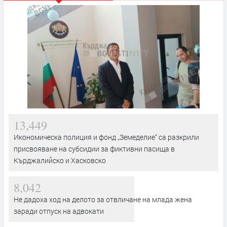
13,449
Икономическа полиция и фонд „Земеделие“ са разкрили
присвояване на субсидии за фиктивни пасища в
Кърджалийско и Хасковско
8,042
Не дадоха ход на делото за отвличане на млада жена
заради отпуск на адвокати