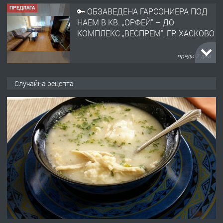
НАЕМ В КВ. „ОРФЕЙ“ – ДО
КОМПЛЕКС „ВЕСПРЕМ“, ГР. ХАСКОВО
преди 2 дни
ПРЕДЛАГА
НАПЪЛНО ОБЗАВЕДЕН И
ОБОРУДВАН ТРИСТАЕН
Случайна рецепта
АПАРТАМЕНТ В ЦЕНТЪРА НА ГР.
ХАСКОВО
преди 3 дни
ПРЕДЛАГА
Давам гараж под наем
преди 3 дни
ПРЕДЛАГА
№4120 Магазин/Офис под наем в кв.
Любен Каравелов, Хасково-близо до