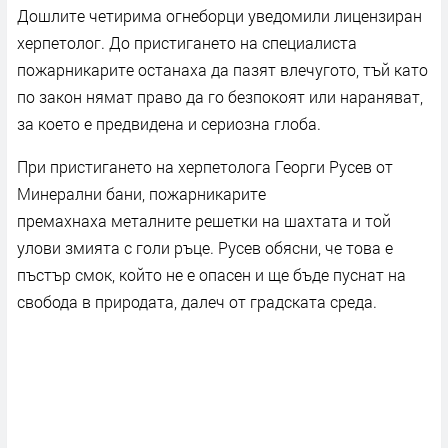
Дошлите четирима огнеборци уведомили лицензиран
херпетолог. До пристигането на специалиста
пожарникарите останаха да пазят влечугото, тъй като
по закон нямат право да го безпокоят или нараняват,
за което е предвидена и сериозна глоба.
При пристигането на херпетолога Георги Русев от
Минерални бани, пожарникарите
премахнаха металните решетки на шахтата и той
улови змията с голи ръце. Русев обясни, че това е
пъстър смок, който не е опасен и ще бъде пуснат на
свобода в природата, далеч от градската среда.