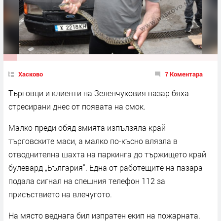
Хасково
7 Коментара
Търговци и клиенти на Зеленчуковия пазар бяха
стресирани днес от появата на смок.
Малко преди обяд змията изпълзяла край
търговските маси, а малко по-късно влязла в
отводнителна шахта на паркинга до тържището край
булевард „България“. Една от работещите на пазара
подала сигнал на спешния телефон 112 за
присъствието на влечугото.
На място веднага бил изпратен екип на пожарната.