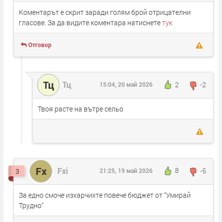
Коментарът е скрит заради голям брой отрицателни
гласове. За да видите коментара натиснете
тук
Отговор
Тц
Тц
2
-2
15:04, 20 май 2026
Твоя расте на вътре сельо
Fx
Fxi
8
-5
3
21:25, 19 май 2026
За едно смоче изхарчихте повече бюджет от "Умирай
Трудно"