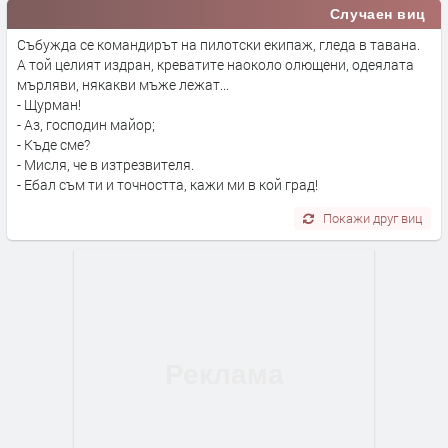
Случаен виц
Събужда се командирът на пилотски екипаж, гледа в тавана.
А той целият издран, креватите наоколо олющени, одеялата
мърляви, някакви мъже лежат...
- Щурман!
- Аз, господин майор;
- Къде сме?
- Мисля, че в изтрезвителя.
- Ебал съм ти и точността, кажи ми в кой град!
Покажи друг виц