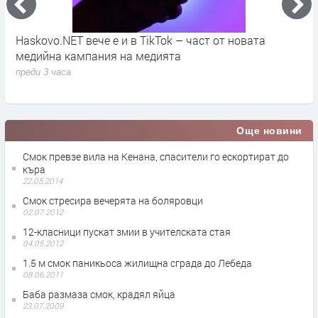
е е и в TikTok – част от новата
ОФК „Хасково“ старт
ния на медията
„Гигант“
преди 3 часа
Още новини
Смок превзе вила на Кенана, спасители го ескортират до
къра
22.05.2014
Смок стресира вечерята на боляровци
02.07.2012
12-класници пускат змии в учителската стая
04.05.2012
1.5 м смок паникьоса жилищна сграда до Лебеда
08.06.2011
Баба размаза смок, крадял яйца
23.07.2009