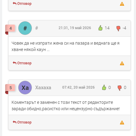
Отговор
#
#
14
-4
4
21:31, 19 май 2026
Човек да не изпрати жена си на пазара и веднага ще я
хване някой каун ...
Отговор
Ха
Хахаха
0
0
5
07:42, 20 май 2026
Коментарът е заменен с този текст от редакторите
заради обидно,расистко или нецензурно съдържание!
Отговор