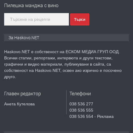
градската градина!
Пилешка манджа с вино
преди 3 дни
Търси
ПРЕДЛАГА
ПРОСТОРЕН ТРИСТАЕН
АПАРТАМЕНТ В НОВА СГРАДА КВ.
За Haskovo.NET
КУБА
Haskovo.NET е собственост на ЕСКОМ МЕДИА ГРУП ООД.
преди 4 дни
Всички статии, репортажи, интервюта и други текстови,
графични и видео материали, публикувани в сайта, са
ПРЕДЛАГА
Продавам парцел в гр. Хасково кв.
собственост на Haskovo.NET, освен ако изрично е посочено
Хисаря до ток, вода,канализация,
друго.
асфалт 0889 537 426
Главен редактор
Телефони
преди 4 дни
Анета Кутелова
038 536 277
ПРЕДЛАГА
СГЛОБЯВАНЕ НА МЕБЕЛИ.
038 536 555
038 536 554 - Реклама