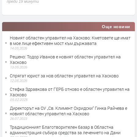
преди 19 минути
п
Още новини
Новият областен управител на Хасково: Кметовете ще имат
в мое лице ефективен мост към държавата
14.05.2026
Решено: Тодор Иванов е новият областен управител на
Хасково
13.05.2026
Спрягат юрист за нов областен управител на Хасково
12.05.2026
Стефка Здравкова от ГЕРБ отново е областен управител на
Хасково
05.02.2025
Директорът на ОУ „Св. Климент Охридски“ Гинка Райчева е
новият областен управител на Хасково
26.07.2023
Традиционният Благотворителен базар в Областна
администрация събира средства за лечението на Дани