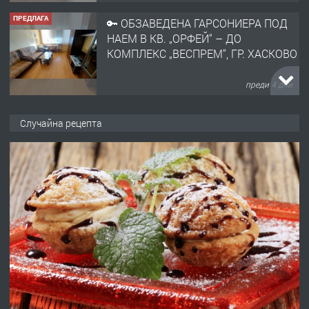
ПРЕДЛАГА
🔑 ОБЗАВЕДЕНА ГАРСОНИЕРА ПОД
НАЕМ В КВ. „ОРФЕЙ“ – ДО
КОМПЛЕКС „ВЕСПРЕМ“, ГР. ХАСКОВО
преди 4 дни
ПРЕДЛАГА
НАПЪЛНО ОБЗАВЕДЕН И
Случайна рецепта
ОБОРУДВАН ТРИСТАЕН
АПАРТАМЕНТ В ЦЕНТЪРА НА ГР.
ХАСКОВО
преди 4 дни
ПРЕДЛАГА
Давам гараж под наем
преди 4 дни
ПРЕДЛАГА
№4120 Магазин/Офис под наем в кв.