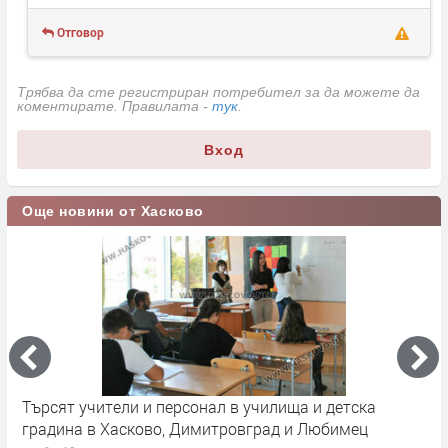
Отговор
Трябва да сте регистриран потребител за да можете да
коментирате. Правилата -
тук
.
Вход
Още новини от Хасково
Търсят учители и персонал в училища и детска
П
градина в Хасково, Димитровград и Любимец
у