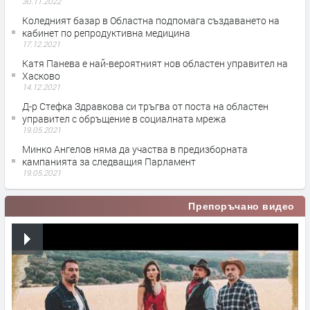
30.11.2022
Коледният базар в Областна подпомага създаването на
кабинет по репродуктивна медицина
17.12.2021
Катя Панева е най-вероятният нов областен управител на
Хасково
14.12.2021
Д-р Стефка Здравкова си тръгва от поста на областен
управител с обръщение в социалната мрежа
19.05.2021
Минко Ангелов няма да участва в предизборната
кампанията за следващия Парламент
19.05.2021
Препоръчано видео