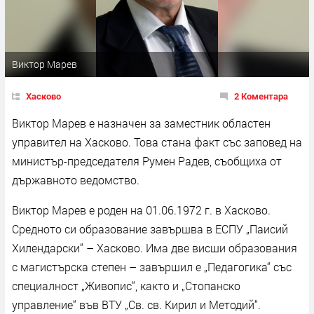
Виктор Марев
Хасково
2 Коментара
Виктор Марев е назначен за заместник областен
управител на Хасково. Това стана факт със заповед на
министър-председателя Румен Радев, съобщиха от
държавното ведомство.
Виктор Марев е роден на 01.06.1972 г. в Хасково.
Средното си образование завършва в ЕСПУ „Паисий
Хилендарски“ – Хасково. Има две висши образования
с магистърска степен – завършил е „Педагогика“ със
специалност „Живопис“, както и „Стопанско
управление“ във ВТУ „Св. св. Кирил и Методий“.