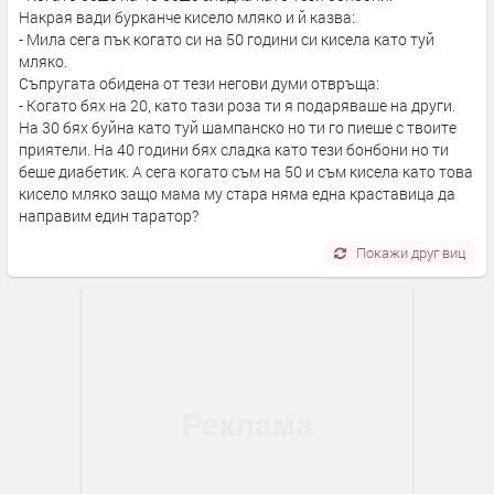
Накрая вади бурканче кисело мляко и й казва:
- Мила сега пък когато си на 50 години си кисела като туй
мляко.
Съпругата обидена от тези негови думи отвръща:
- Когато бях на 20, като тази роза ти я подаряваше на други.
На 30 бях буйна като туй шампанско но ти го пиеше с твоите
приятели. На 40 години бях сладка като тези бонбони но ти
беше диабетик. А сега когато съм на 50 и съм кисела като това
кисело мляко защо мама му стара няма една краставица да
направим един таратор?
Покажи друг виц