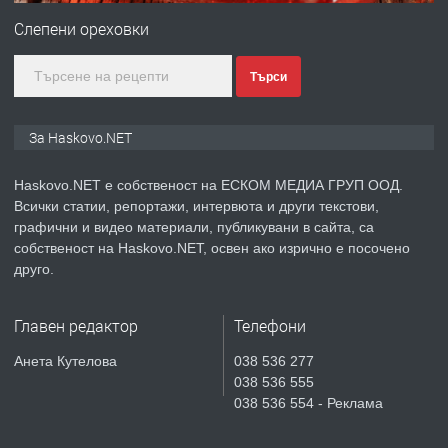
Любен Каравелов, Хасково-близо до
Слепени ореховки
градската градина!
Търси
преди 5 дни
ПРЕДЛАГА
ПРОСТОРЕН ТРИСТАЕН
За Haskovo.NET
АПАРТАМЕНТ В НОВА СГРАДА КВ.
КУБА
Haskovo.NET е собственост на ЕСКОМ МЕДИА ГРУП ООД.
Всички статии, репортажи, интервюта и други текстови,
преди 5 дни
графични и видео материали, публикувани в сайта, са
собственост на Haskovo.NET, освен ако изрично е посочено
ПРЕДЛАГА
Продавам парцел в гр. Хасково кв.
друго.
Хисаря до ток, вода,канализация,
асфалт 0889 537 426
Главен редактор
Телефони
преди 5 дни
Анета Кутелова
038 536 277
038 536 555
ПРЕДЛАГА
СГЛОБЯВАНЕ НА МЕБЕЛИ.
038 536 554 - Реклама