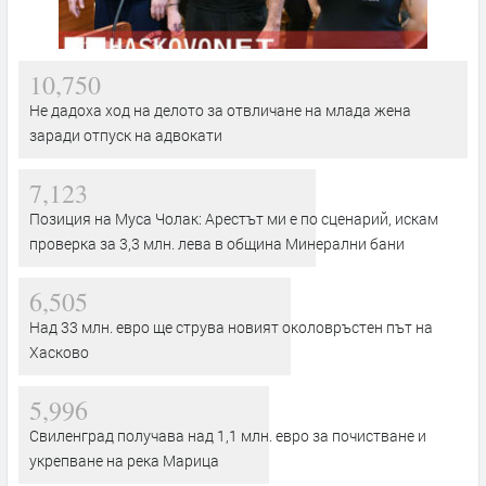
10,750
Не дадоха ход на делото за отвличане на млада жена
заради отпуск на адвокати
7,123
Позиция на Муса Чолак: Арестът ми е по сценарий, искам
проверка за 3,3 млн. лева в община Минерални бани
6,505
Над 33 млн. евро ще струва новият околовръстен път на
Хасково
5,996
Свиленград получава над 1,1 млн. евро за почистване и
укрепване на река Марица