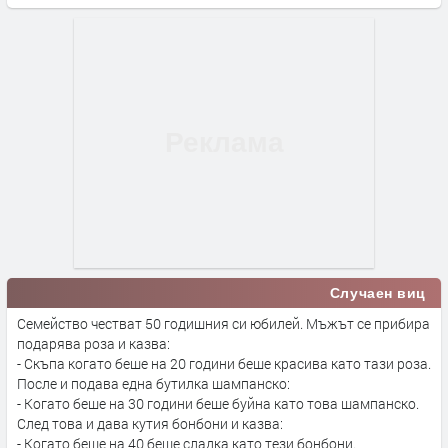
Случаен виц
Семейство честват 50 годишния си юбилей. Мъжът се прибира
подарява роза и казва:
- Скъпа когато беше на 20 години беше красива като тази роза.
После и подава една бутилка шампанско:
- Когато беше на 30 години беше буйна като това шампанско.
След това и дава кутия бонбони и казва:
- Когато беше на 40 беше сладка като тези бонбони.