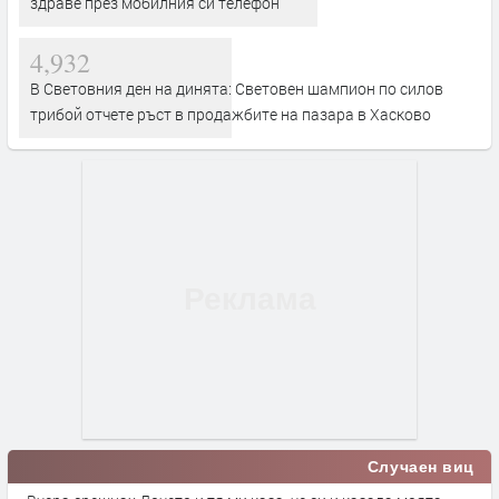
здраве през мобилния си телефон
4,932
В Световния ден на динята: Световен шампион по силов
трибой отчете ръст в продажбите на пазара в Хасково
Случаен виц