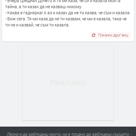
- Вчера срещнах Дочето и тя ми каза, че си и казала моята
тайна, а ти казах да не казваш никому.
- Каква е гаднярка! А аз и казах да не ти казва, че съм и казала.
- Виж сега. Тя ми каза да не ти казвам, че ми е казала, така че
ти не и казвай, че съм ти казала.
Покажи друг виц
Лесно е да заблудиш окото, но е трудно да заблудиш сърцето. -