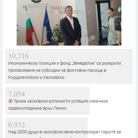
10,716
Икономическа полиция и фонд „Земеделие“ са разкрили
присвояване на субсидии за фиктивни пасища в
Кърджалийско и Хасковско
7,054
Трима хасковски алпинисти успешно изкачиха
седемхилядника връх Ленин
6,932
Над 3000 души в хасковско вече контролират парите за