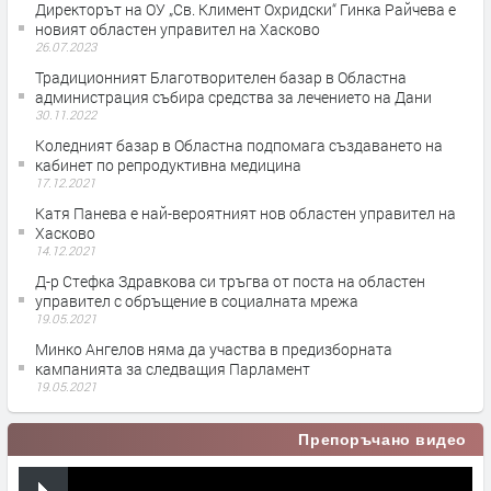
Директорът на ОУ „Св. Климент Охридски“ Гинка Райчева е
новият областен управител на Хасково
26.07.2023
Традиционният Благотворителен базар в Областна
администрация събира средства за лечението на Дани
30.11.2022
Коледният базар в Областна подпомага създаването на
кабинет по репродуктивна медицина
17.12.2021
Катя Панева е най-вероятният нов областен управител на
Хасково
14.12.2021
Д-р Стефка Здравкова си тръгва от поста на областен
управител с обръщение в социалната мрежа
19.05.2021
Минко Ангелов няма да участва в предизборната
кампанията за следващия Парламент
19.05.2021
Препоръчано видео