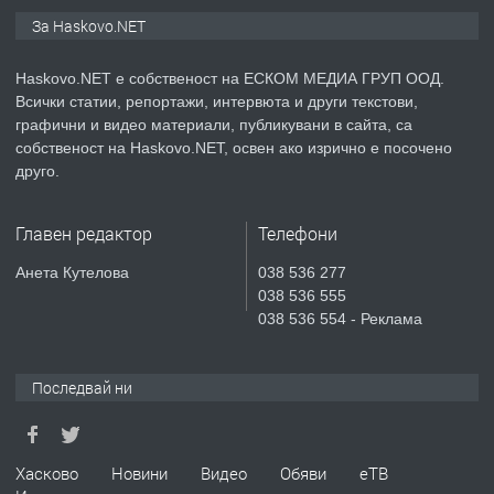
ПРЕДЛАГА
СГЛОБЯВАНЕ НА МЕБЕЛИ.
За Haskovo.NET
Haskovo.NET е собственост на ЕСКОМ МЕДИА ГРУП ООД.
Всички статии, репортажи, интервюта и други текстови,
преди 2 дни
графични и видео материали, публикувани в сайта, са
собственост на Haskovo.NET, освен ако изрично е посочено
ПРЕДЛАГА
№4119 Едностаен обзаведен
друго.
апартамент под наем в кв.
Училищни, гр. Хасково.
Главен редактор
Телефони
преди 2 дни
Анета Кутелова
038 536 277
038 536 555
ПРЕДЛАГА
Къртене на бетон! Събаряне на
038 536 554 - Реклама
сгради!
Последвай ни
преди 2 дни
ПРЕДЛАГА
Апартамент за продажба
Хасково
Новини
Видео
Обяви
еТВ