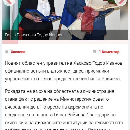
Гинка Райчева и Тодор Иванов
Хасково
1 Коментар
Новият областен управител на Хасково Тодор Иванов
официално встъпи в длъжност днес, приемайки
управлението от своя предшественик Гинка Райчева.
Рокадата на върха на областната администрация
стана факт с решение на Министерския съвет от
вчерашния ден. По време на церемонията по
предаване на властта Гинка Райчева благодари на
екипа си и на държавните институции за съвместната