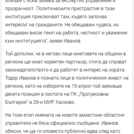
Влизам с ясна заявка за експертно управление и
прозрачност. Политическите пристрастия в тази
институция приключват там, където започва
интересът на гражданите. Не обещавам чудеса, но
обещавам висок темп на работа, честност и уважение
към институцията“, заяви Иванов.
Той допълни, че в негово лице кметовете на общини в
региона ще имат коректен партньор, стига да спазват
законодателството и да работят в интерес на хората.
Тодор Иванов е познато лице в политическия живот на
региона, като на изборите на 19 април той заемаше
десета позиция в листата на ПК „Прогресивна
България“ в 29-и МИР Хасково.
На този етап имената на новите заместник областни
управители не бяха официално съобщени. Иванов
обясни, че ще ги оповести публично едва след като