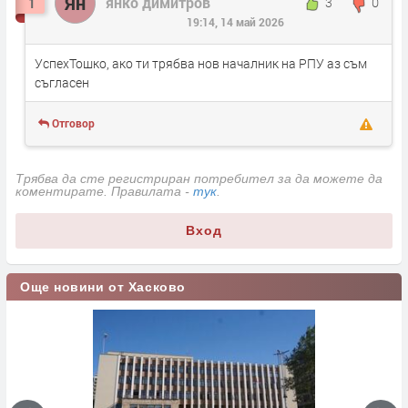
Ян
янко димитров
3
0
1
19:14, 14 май 2026
УспехТошко, ако ти трябва нов началник на РПУ аз съм
съгласен
Отговор
Трябва да сте регистриран потребител за да можете да
коментирате. Правилата -
тук
.
Вход
Още новини от Хасково