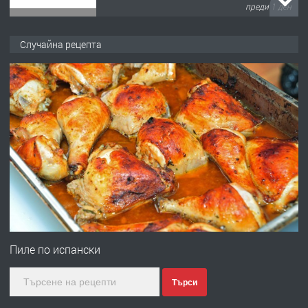
преди 1 ден
ПРЕДЛАГА
№4120 Магазин/Офис под наем в кв.
Случайна рецепта
Любен Каравелов, Хасково-близо до
градската градина!
преди 1 ден
ПРЕДЛАГА
ПРОСТОРЕН ТРИСТАЕН
АПАРТАМЕНТ В НОВА СГРАДА КВ.
КУБА
преди 2 дни
ПРЕДЛАГА
Продавам парцел в гр. Хасково кв.
Хисаря до ток, вода,канализация,
Пиле по испански
асфалт 0889 537 426
Търси
преди 2 дни