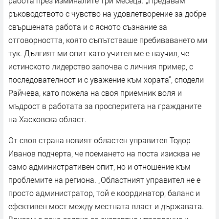
работа през изминалите три месеца. „Предавам
ръководството с чувство на удовлетворение за добре
свършената работа и с ясното съзнание за
отговорността, която съпътстваше пребиваването ми
тук. Дългият ми опит като учител ме е научил, че
истинското лидерство започва с личния пример, с
последователност и с уважение към хората“, сподели
Райчева, като пожела на своя приемник воля и
мъдрост в работата за просперитета на гражданите
на Хасковска област.
От своя страна новият областен управител Тодор
Иванов подчерта, че поемането на поста изисква не
само административен опит, но и отношение към
проблемите на региона. „Областният управител не е
просто администратор, той е координатор, баланс и
ефективен мост между местната власт и държавата.