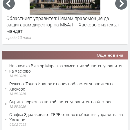
Областният управител: Нямам правомощия да
У
защитавам директор на МБАЛ – Хасково с изтекъл
п
мандат
п
преди 13 часа
Още новини
Назначиха Виктор Марев за заместник областен управител
на Хасково
18.05.2026
Решено: Тодор Иванов е новият областен управител на
Хасково
13.05.2026
Спрягат юрист за нов областен управител на Хасково
12.05.2026
Стефка Здравкова от ГЕРБ отново е областен управител на
Хасково
05.02.2025