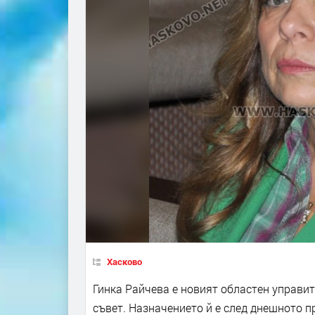
Хасково
Гинка Райчева е новият областен управи
съвет. Назначението й е след днешното п