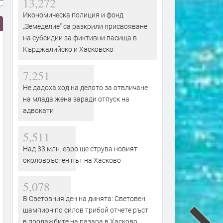
13,272
Икономическа полиция и фонд
„Земеделие“ са разкрили присвояване
на субсидии за фиктивни пасища в
Кърджалийско и Хасковско
7,251
Не дадоха ход на делото за отвличане
на млада жена заради отпуск на
адвокати
5,511
Над 33 млн. евро ще струва новият
околовръстен път на Хасково
5,078
В Световния ден на динята: Световен
шампион по силов трибой отчете ръст
в продажбите на пазара в Хасково