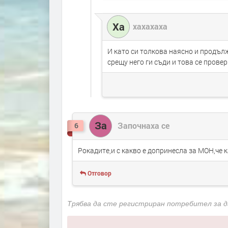
Ха
хахахаха
И като си толкова наясно и продъл
срещу него ги съди и това се пров
За
Започнаха се
6
Рокадите,и с какво е допринесла за МОН,че 
Отговор
Трябва да сте регистриран потребител за 