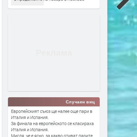
Случаен виц
Европейският съюз ще налее още пари в
Италия и Испания.
За финала на европейското се класираха
Италия и Испания.
Мисля, че е ясно, за какво отиват парите.