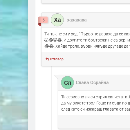
Ха
хахахаха
5
Ти пък не си у ред. "Първо не даваха да се к
🤣😂🤣😂. И другите ти брътвежи не са верн
😂😂. Хайде троле, върви някъде другаде да
Отговор
Сл
Слава Осрайна
Ти сериозно ли си спрял хапчетата 
да му викате трол.Гошо ги съди по
след като си изкараш главата от за