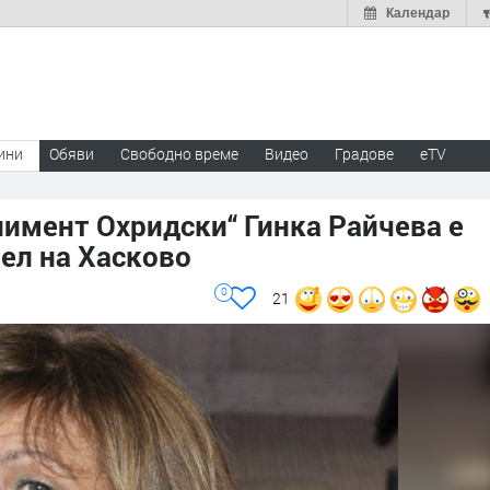
Календар
ини
Обяви
Свободно време
Видео
Градове
eTV
лимент Охридски“ Гинка Райчева е
ел на Хасково
0
21