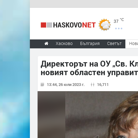
°C
37
Хасково
България
Светът
Нов
Директорът на ОУ „Св. К
новият областен управит
13:44, 26 юли 2023 г.
16,711