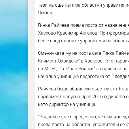
тези на още петима областни управители
Ямбол.
Гинка Райчева поема поста от назначения
Хасково Красимир Ангелов. При формиран
беше сред първите управители на области
Сменичката му на поста сега Гинка Райче
Климент Охридски“ в Хасково. Тя е първи
на МОН „ Св. Иван Рилски“ за принос в р
начална училищна педагогика от Пловдив
Райчева беше общински съветник от Коал
парламент напусна през 2016 година по 
като директор на училище.
"Радвам се, че е преценено, че съм човек
поела поста на областен управител и се 