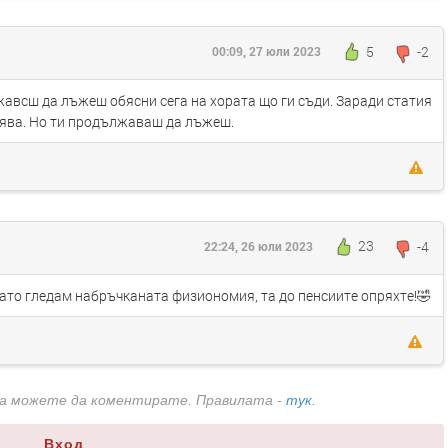
5
-2
00:09, 27 юли 2023
жавсш да лъжеш обясни сега на хората що ги съди. Заради статия
ерява. Но ти продължаваш да лъжеш.
23
-4
22:24, 26 юли 2023
като гледам набръчканата физиономия, та до пенсиите опряхте!🤣
да можете да коментирате. Правилата -
тук
.
Вход