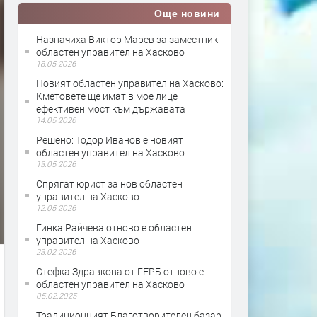
Още новини
Назначиха Виктор Марев за заместник
областен управител на Хасково
18.05.2026
Новият областен управител на Хасково:
Кметовете ще имат в мое лице
ефективен мост към държавата
14.05.2026
Решено: Тодор Иванов е новият
областен управител на Хасково
13.05.2026
Спрягат юрист за нов областен
управител на Хасково
12.05.2026
Гинка Райчева отново е областен
управител на Хасково
23.02.2026
Стефка Здравкова от ГЕРБ отново е
областен управител на Хасково
05.02.2025
Традиционният Благотворителен базар