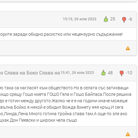
25
-6
15:19, 26 юли 2023
кторите заради обидно,расистко или нецензурно съдържание!
о Слава на Боко Слава на
48
-10
15:41, 26 юли 2023
мо така са нагласят към обществото.Но в селата със затихващи
 нищо срещу Гошо кмета ГОШО Гела и Гошо Байпаса.После решиха
до е готин между другото.Жалко че е е на години иначе можеше
 вълна Бойко я някой е обидил Вожда Винету яяя кръц.И сега
о,Линда,Лена.Много готина тройка става там.А още по зле ако
цхак.Дон Пеевски и широки чела също