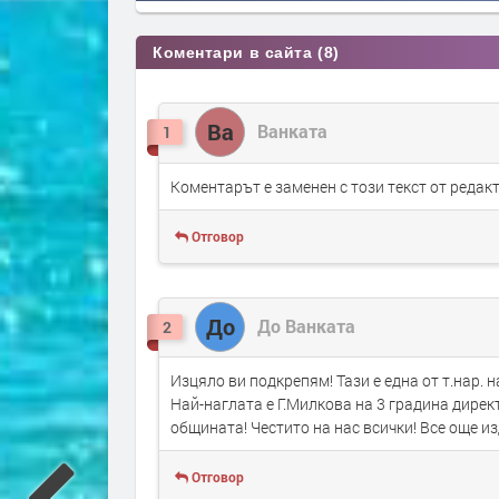
Коментари в сайта (8)
Ва
Ванката
1
Коментарът е заменен с този текст от реда
Отговор
До
До Ванката
2
Изцяло ви подкрепям! Тази е една от т.нар. 
Най-наглата е Г.Милкова на 3 градина директ
общината! Честито на нас всички! Все още из
Отговор