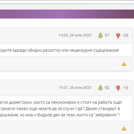
57
-26
14:02, 26 юли 2023
кторите заради обидно,расистко или нецензурно съдържание!
90
-16
14:27, 26 юли 2023
нагли директорки, които са пенсионерки и стоят на работа още!
орката! Какво още чакате да се случи г-да? Двоен стандарт в
държаме, но има и Видьов ден за тези, които са "забравили "!