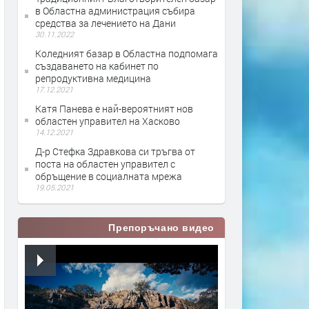
в Областна администрация събира
средства за лечението на Дани
30.11.2022
Коледният базар в Областна подпомага
създаването на кабинет по
репродуктивна медицина
17.12.2021
Катя Панева е най-вероятният нов
областен управител на Хасково
14.12.2021
Д-р Стефка Здравкова си тръгва от
поста на областен управител с
обръщение в социалната мрежа
19.05.2021
Препоръчано видео