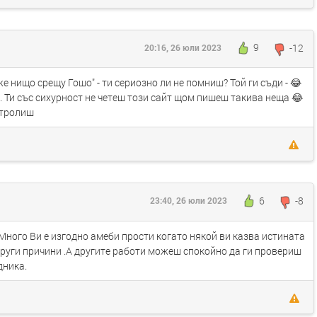
9
-12
20:16, 26 юли 2023
аже нищо срещу Гошо" - ти сериозно ли не помниш? Той ги съди - 😂
и. Ти със сихурност не четеш този сайт щом пишеш такива неща 😂
 тролиш
6
-8
23:40, 26 юли 2023
.Много Ви е изгодно амеби прости когато някой ви казва истината
 други причини .А другите работи можеш спокойно да ги провериш
дника.