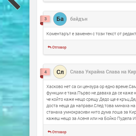
Ба
байдън
3
Коментарът е заменен с този текст от реда
Отговор
Сл
Слава Украйна Слава на Кир
4
Хасково нет са си цензура ор едно време.Са
функции е така.Първо не даваха да се каже
че който каже нещо срещу Дедо ще е кръц.Де
доста неща да направи.След това минаха на
станаха умнокрасиви нито дума лоша за Кир
кажеш нещо за Асеня или на Бойко Пудела И
Отговор