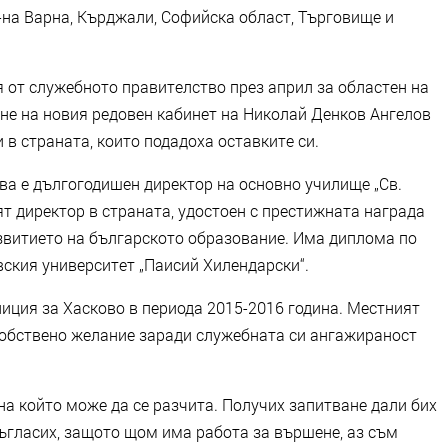
-на Варна, Кърджали, Софийска област, Търговище и
 от служебното правителство през април за областен на
е на новия редовен кабинет на Николай Денков Ангелов
 в страната, които подадоха оставките си.
ва е дългогодишен директор на основно училище „Св.
ят директор в страната, удостоен с престижната награда
азвитието на българското образование. Има диплома по
ския университет „Паисий Хилендарски“.
иция за Хасково в периода 2015-2016 година. Местният
собствено желание заради служебната си ангажираност
, на който може да се разчита. Получих запитване дали бих
съгласих, защото щом има работа за вършене, аз съм