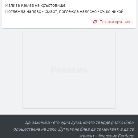
Излиза Камаз на кръстовище.
Поглежда наляво - Смарт, поглежда надясно - също никой...
Покажи друг виц
Да заминеш - ето една дума, която твърде рядко бива
осъществена на дело. Думите не бива да се мечтаят, а да се
живеят. -Фредерик Бегбеде