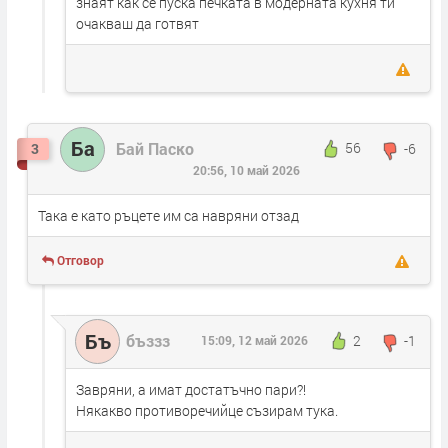
знаят как се пуска печката в модерната кухня ти
очакваш да готвят
Ба
Бай Паско
56
-6
3
20:56, 10 май 2026
Така е като ръцете им са навряни отзад
Отговор
Бъ
бъззз
2
-1
15:09, 12 май 2026
Завряни, а имат достатъчно пари?!
Някакво противоречийце съзирам тука.