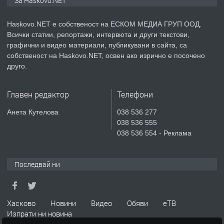
За Haskovo.NET
преди 3 дни
Haskovo.NET е собственост на ЕСКОМ МЕДИА ГРУП ООД.
ПРЕДЛАГА
Всички статии, репортажи, интервюта и други текстови,
Продавам парцел в гр. Хасково кв.
графични и видео материали, публикувани в сайта, са
Хисаря до ток, вода,канализация,
собственост на Haskovo.NET, освен ако изрично е посочено
асфалт 0889 537 426
друго.
преди 3 дни
Главен редактор
Телефони
ПРЕДЛАГА
СГЛОБЯВАНЕ НА МЕБЕЛИ.
Анета Кутелова
038 536 277
038 536 555
038 536 554 - Реклама
преди 3 дни
Последвай ни
ПРЕДЛАГА
№4119 Едностаен обзаведен
апартамент под наем в кв.
Училищни, гр. Хасково.
Хасково
Новини
Видео
Обяви
еТВ
Изпрати ни новина
преди 3 дни