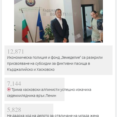
12,871
Икономическа полиция и фонд „Земеделие“ са разкрили
присвояване на субсидии за фиктивни пасища в
Кърджалийско и Хасковско
7,144
Трима хасковски алпинисти успешно изкачиха
седемхилядника връх Ленин
5,828
Не дадоха ход на делото за отвличане на млада жена