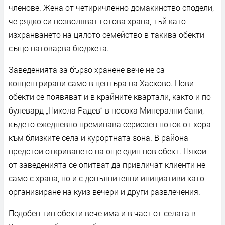
членове. Жена от четиричленно домакинство сподели,
че рядко си позволяват готова храна, тъй като
изхранването на цялото семейство в такива обекти
също натоварва бюджета.
Заведенията за бързо хранене вече не са
концентрирани само в центъра на Хасково. Нови
обекти се появяват и в крайните квартали, както и по
булевард „Никола Радев“ в посока Минерални бани,
където ежедневно преминава сериозен поток от хора
към близките села и курортната зона. В района
предстои откриването на още един нов обект. Някои
от заведенията се опитват да привличат клиенти не
само с храна, но и с допълнителни инициативи като
организиране на куиз вечери и други развлечения.
Подобен тип обекти вече има и в част от селата в