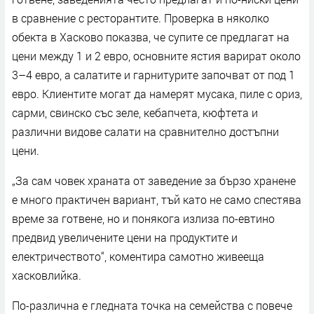
в сравнение с ресторантите. Проверка в няколко
обекта в Хасково показва, че супите се предлагат на
цени между 1 и 2 евро, основните ястия варират около
3–4 евро, а салатите и гарнитурите започват от под 1
евро. Клиентите могат да намерят мусака, пиле с ориз,
сарми, свинско със зеле, кебапчета, кюфтета и
различни видове салати на сравнително достъпни
цени.
„За сам човек храната от заведение за бързо хранене
е много практичен вариант, тъй като не само спестява
време за готвене, но и понякога излиза по-евтино
предвид увеличените цени на продуктите и
електричеството“, коментира самотно живееща
хасковлийка.
По-различна е гледната точка на семейства с повече