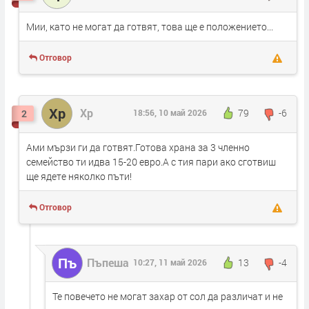
Мии, като не могат да готвят, това ще е положението...
Отговор
Хр
Хр
79
-6
2
18:56, 10 май 2026
Ами мързи ги да готвят.Готова храна за 3 членно
семейство ти идва 15-20 евро.А с тия пари ако сготвиш
ще ядете няколко пъти!
Отговор
Пъ
Пъпеша
13
-4
10:27, 11 май 2026
Те повечето не могат захар от сол да различат и не