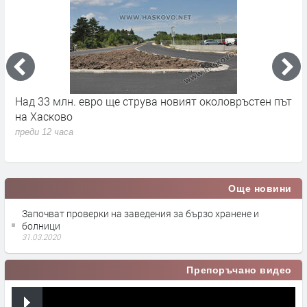
рува новият околовръстен път
Свиленград получава над 1,1
почистване и укрепване на 
преди 12 часа
Още новини
Започват проверки на заведения за бързо хранене и
болници
31.03.2020
Препоръчано видео