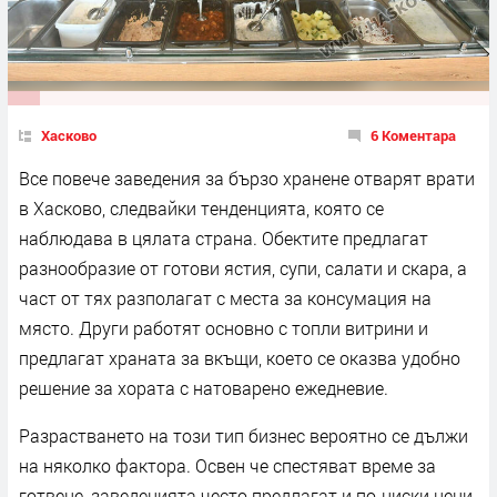
Хасково
6 Коментара
Все повече заведения за бързо хранене отварят врати
в Хасково, следвайки тенденцията, която се
наблюдава в цялата страна. Обектите предлагат
разнообразие от готови ястия, супи, салати и скара, а
част от тях разполагат с места за консумация на
място. Други работят основно с топли витрини и
предлагат храната за вкъщи, което се оказва удобно
решение за хората с натоварено ежедневие.
Разрастването на този тип бизнес вероятно се дължи
на няколко фактора. Освен че спестяват време за
готвене, заведенията често предлагат и по-ниски цени