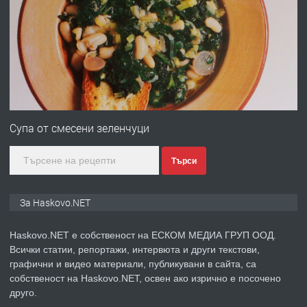
ПРЕДЛАГА
Продавам парцел в гр. Хасково кв.
Хисаря до ток, вода,канализация,
асфалт 0889 537 426
преди 2 дни
ПРЕДЛАГА
СГЛОБЯВАНЕ НА МЕБЕЛИ.
Супа от смесени зеленчуци
Търси
преди 2 дни
ПРЕДЛАГА
№4119 Едностаен обзаведен
За Haskovo.NET
апартамент под наем в кв.
Училищни, гр. Хасково.
Haskovo.NET е собственост на ЕСКОМ МЕДИА ГРУП ООД.
Всички статии, репортажи, интервюта и други текстови,
преди 3 дни
графични и видео материали, публикувани в сайта, са
собственост на Haskovo.NET, освен ако изрично е посочено
ПРЕДЛАГА
Къртене на бетон! Събаряне на
друго.
сгради!