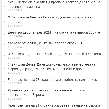
Ученици помогнаха алея „Европа“ в Хасково да стане още
красива и по-зелена
09.05.2024
Отбелязваме Деня на Европа и Деня на победата над
нацизма
09.05.2024
Денят на Европа през 2024 г. - в сянката на евроизборите
09.05.2024
Хасково отбеляза Денят на Европа с екоакция
09.05.2023
Отбелязаха Деня на победата и Деня на Европа в Хасково
09.05.2021
Станислав Дечев: Да не допуснем никога вече стени на
омраза да разделят общия ни Европейски дом
09.05.2020
Европа отбеляза 75-годишната от победата над нацизма
09.05.2020
Румен Радев: Европейският съюз е най-голямото
постижение на Европа
09.05.2019
Президентите на 21 страни призовават за единна Европа