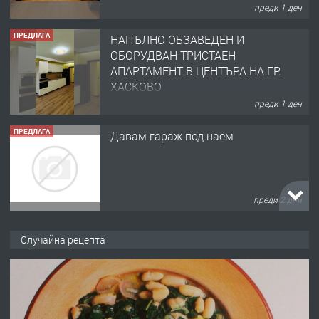
преди 1 ден
ПРЕДЛАГА
Давам гараж под наем
преди 2 дни
ПРЕДЛАГА
№4120 Магазин/Офис под наем в кв.
Любен Каравелов, Хасково-близо до
градската градина!
преди 2 дни
ПРЕДЛАГА
ПРОСТОРЕН ТРИСТАЕН
Случайна рецепта
АПАРТАМЕНТ В НОВА СГРАДА КВ.
КУБА
преди 2 дни