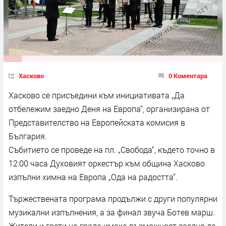
Хасково
0 Коментара
Хасково се присъедини към инициативата „Да
отбележим заедно Деня на Европа“, организирана от
Представителство на Европейската комисия в
България.
Събитието се проведе на пл. „Свобода“, където точно в
12:00 часа Духовият оркестър към община Хасково
изпълни химна на Европа „Ода на радостта“.
Тържествената програма продължи с други популярни
музикални изпълнения, а за финал звуча Ботев марш.
Жители и гости на града имаха възможност заедно да