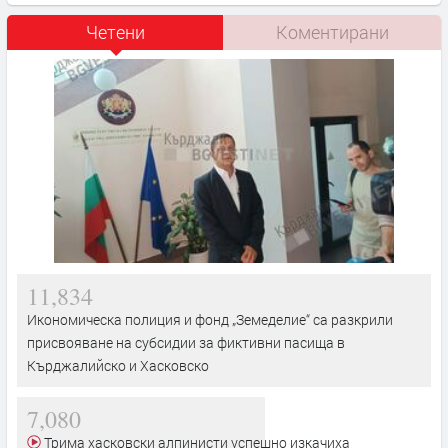
Четени
Коментирани
11,834
Икономическа полиция и фонд „Земеделие“ са разкрили
присвояване на субсидии за фиктивни пасища в
Кърджалийско и Хасковско
7,080
Трима хасковски алпинисти успешно изкачиха