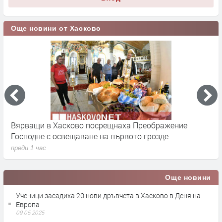
Още новини от Хасково
Фестивал „На Хармана“ превръща посетителите в
Т
участници – традициите оживяват
у
преди 3 часа
п
Още новини
Ученици засадиха 20 нови дръвчета в Хасково в Деня на
Европа
09.05.2025