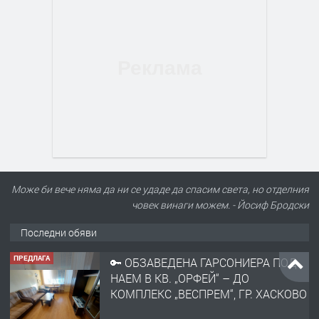
Може би вече няма да ни се удаде да спасим света, но отделния
човек винаги можем. - Йосиф Бродски
Последни обяви
ПРЕДЛАГА
НАПЪЛНО ОБЗАВЕДЕН И
ОБОРУДВАН ТРИСТАЕН
АПАРТАМЕНТ В ЦЕНТЪРА НА ГР.
ХАСКОВО