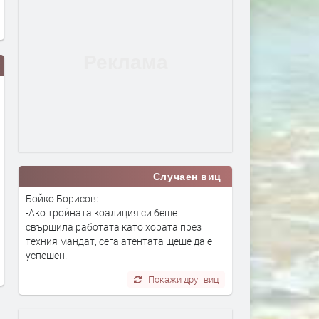
Случаен виц
Вярващи в Хасково посрещнаха
Не дадоха ход на делото 
Бойко Борисов:
Преображение Господне с
отвличане на млада жен
-Ако тройната коалиция си беше
освещаване на първото грозде
заради отпуск на адвока
свършила работата като хората през
преди 18 часа
преди 19 часа
техния мандат, сега атентата щеше да е
успешен!
Покажи друг виц