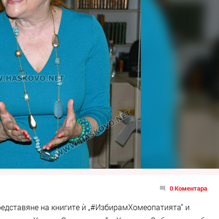
0 Коментара
редставяне на книгите ѝ „#ИзбирамХомеопатията“ и