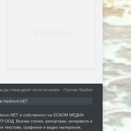
чи да стане десет пъти по-силен. - Гюстав Льобон
а Haskovo.NET
kovo.NET е собственост на ЕСКОМ МЕДИА
П ООД. Всички статии, репортажи, интервюта и
ги текстови, графични и видео материали,