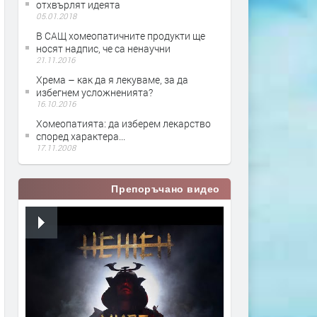
отхвърлят идеята
05.01.2018
В САЩ хомеопатичните продукти ще
носят надпис, че са ненаучни
21.11.2016
Хрема – как да я лекуваме, за да
избегнем усложненията?
16.10.2016
Хомеопатията: да изберем лекарство
според характера...
17.11.2008
Препоръчано видео