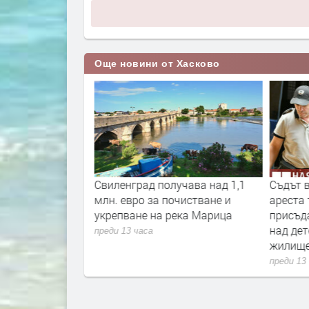
Още новини от Хасково
ро ще струва
Свиленград получава над 1,1
Съдът в
ъстен път на
млн. евро за почистване и
ареста 
укрепване на река Марица
присъда
над дет
преди 13 часа
жилищ
преди 13