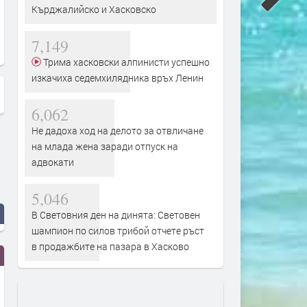
Кърджалийско и Хасковско
7,149
Трима хасковски алпинисти успешно
изкачиха седемхилядника връх Ленин
6,062
Не дадоха ход на делото за отвличане
на млада жена заради отпуск на
адвокати
5,046
В Световния ден на динята: Световен
шампион по силов трибой отчете ръст
в продажбите на пазара в Хасково