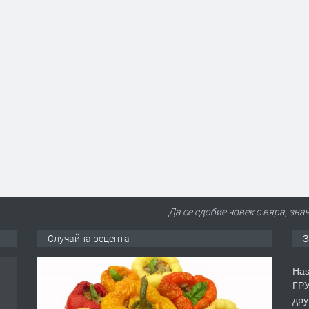
Да се сдобие човек с вяра, зна
Случайна рецепта
З
Has
ГРУ
дру