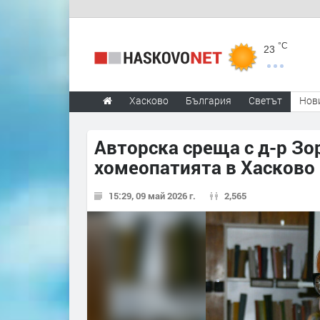
°C
23
Хасково
България
Светът
Нов
Авторска среща с д-р Зо
хомеопатията в Хасково
15:29, 09 май 2026 г.
2,565