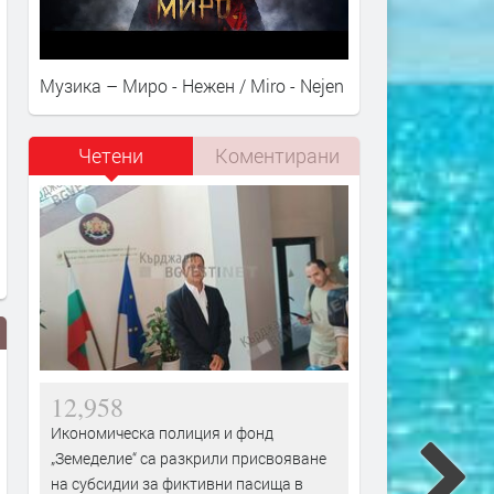
Музика – Миро - Нежен / Miro - Nejen
Четени
Коментирани
12,958
Икономическа полиция и фонд
„Земеделие“ са разкрили присвояване
на субсидии за фиктивни пасища в