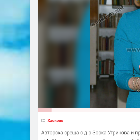
Хасково
Авторска среща с д-р Зорка Угринова и п