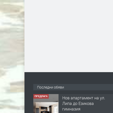
Последни обяви
ПРЕДЛАГА
Нов апартамент на ул.
Липа до Езикова
гимназия