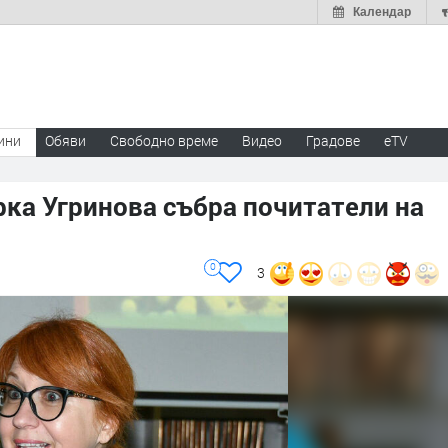
Календар
ини
Обяви
Свободно време
Видео
Градове
eTV
рка Угринова събра почитатели на
0
3