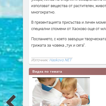
използват вещества от растителен, живот
многократно.
В презентацията присъства и личен момен
специални спомени от Хасково още от млад
Посланието, с което завърши творческат
грижата за човека „тук и сега“.
Източник:
Haskovo.NET
Видеа по темата