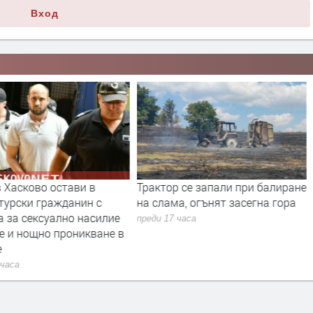
Вход
 Хасково остави в
Трактор се запали при балиране
турски гражданин с
на слама, огънят засегна гора
 за сексуално насилие
преди 17 часа
е и нощно проникване в
е
 часа