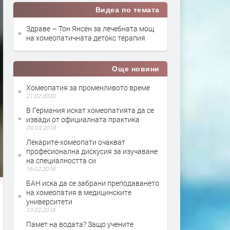
Видеа по темата
Здраве – Тон Янсен за лечебната мощ
на хомеопатичната детокс терапия
Още новини
Хомеопатия за променливото време
21.02.2020
В Германия искат хомеопатията да се
извади от официалната практика
09.03.2018
Лекарите-хомеопати очакват
професионална дискусия за изучаване
на специалността си
16.02.2018
БАН иска да се забрани преподаването
на хомеопатия в медицинските
университети
13.02.2018
Памет на водата? Защо учените