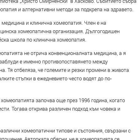
лиотека „Христо Смирненски“ в Хасково. Събитието събра
еопатия и алтернативни методи за подкрепа на здравето.
 медицина и клинична хомеопатия. Член е на
ицинска хомеопатична организация. Дългогодишен
йска школа по клинична хомеопатия.
еопатията не отрича конвенционалната медицина, а я
е заблуди е именно противопоставянето между
. Тя отбеляза, че големите и резки промени в живота
алките стъпки в ежедневието често водят до по-
м хомеопатията започва още през 1996 година, когато
сти. Тогава открива различен подход към човека и
различни хомеопатични типове и състояния, свързани с
зтощение. Авторката обясни, че в хомеопатията се