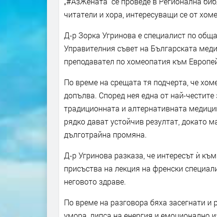
„#АзЖената“ се проведе в Регионална биб
читатели и хора, интересуващи се от хом
Д-р Зорка Угринова е специалист по обща
Управителния съвет на Българската мед
преподавател по хомеопатия към Европе
По време на срещата тя подчерта, че хом
допълва. Според нея една от най-честит
традиционната и алтернативната медицина
рядко дават устойчив резултат, докато м
дълготрайна промяна.
Д-р Угринова разказа, че интересът ѝ къ
присъства на лекция на френски специали
неговото здраве.
По време на разговора бяха засегнати и 
умора, липса на енергия и емоционално и