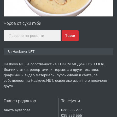
преди 4 дни
ПРЕДЛАГА
ПРОСТОРЕН ТРИСТАЕН
АПАРТАМЕНТ В НОВА СГРАДА КВ.
Чорба от сухи гъби
КУБА
Търси
преди 5 дни
ПРЕДЛАГА
Продавам парцел в гр. Хасково кв.
За Haskovo.NET
Хисаря до ток, вода,канализация,
асфалт 0889 537 426
Haskovo.NET е собственост на ЕСКОМ МЕДИА ГРУП ООД.
Всички статии, репортажи, интервюта и други текстови,
преди 5 дни
графични и видео материали, публикувани в сайта, са
собственост на Haskovo.NET, освен ако изрично е посочено
ПРЕДЛАГА
СГЛОБЯВАНЕ НА МЕБЕЛИ.
друго.
Главен редактор
Телефони
преди 5 дни
Анета Кутелова
038 536 277
038 536 555