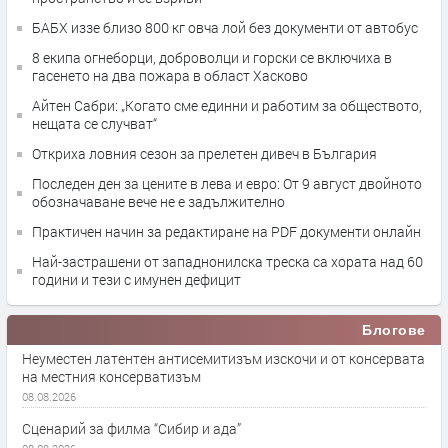
БАБХ иззе близо 800 кг овча лой без документи от автобус
8 екипа огнеборци, доброволци и горски се включиха в
гасенето на два пожара в област Хасково
Айтен Сабри: „Когато сме единни и работим за обществото,
нещата се случват“
Откриха ловния сезон за прелетен дивеч в България
Последен ден за цените в лева и евро: От 9 август двойното
обозначаване вече не е задължително
Практичен начин за редактиране на PDF документи онлайн
Най-застрашени от западнонилска треска са хората над 60
години и тези с имунен дефицит
Блогове
Неуместен латентен антисемитизъм изскочи и от консервата
на местния консерватизъм
08.08.2026
Сценарий за филма “Сибир и ада”