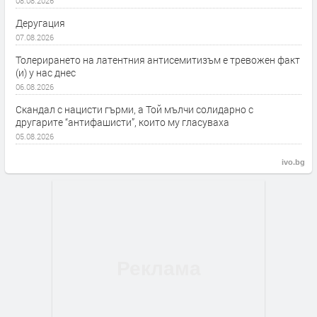
08.08.2026
Деругация
07.08.2026
Толерирането на латентния антисемитизъм е тревожен факт
(и) у нас днес
06.08.2026
Скандал с нацисти гърми, а Той мълчи солидарно с
другарите “антифашисти”, които му гласуваха
05.08.2026
ivo.bg