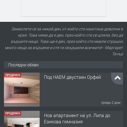
Замислете се за някой ден, от който сте наистина доволни в
края. Това няма да е ден, през който сте се шляли, без да
ПРЕДЛАГА
Под НАЕМ двустаен Орфей
вършите нищо. Това ще е ден, през който сте имали страшно
много неща за вършене и сте ги свършили всичките! - Маргарет
Тачър
Последни обяви
преди 2 дни
ПРЕДЛАГА
Нов апартамент на ул. Липа до
Езикова гимназия
преди 2 дни
ПРЕДЛАГА
🔑 ОБЗАВЕДЕНА ГАРСОНИЕРА ПОД
НАЕМ В КВ. „ОРФЕЙ“ – ДО