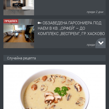
КОМПЛЕКС „ВЕСПРЕМ“, ГР. ХАСКОВО
преди 3 дни
ПРЕДЛАГА
НАПЪЛНО ОБЗАВЕДЕН И
ОБОРУДВАН ТРИСТАЕН
АПАРТАМЕНТ В ЦЕНТЪРА НА ГР.
ХАСКОВО
преди 4 дни
ПРЕДЛАГА
Давам гараж под наем
Случайна рецепта
преди 4 дни
ПРЕДЛАГА
№4120 Магазин/Офис под наем в кв.
Любен Каравелов, Хасково-близо до
градската градина!