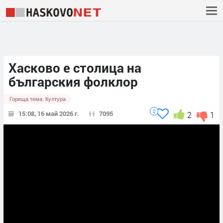
Хасково е столица на
българския фолклор
Гореща тема:
Култура
0
15:08, 16 май 2026 г.
7095
2
1