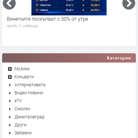
300 дка. площи изгоряха при пожар в
О
димитровградско
м
преди 1 седмица
п
Категории
Музика
Концерти
Алтернативата
Видео Новини
eTV
Смолян
Димитровград
Други
Забавни