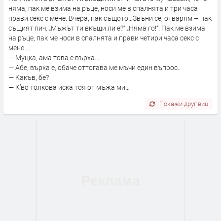
няма, пак ме взима на ръце, носи ме в спалнята и три часа
прави секс с мене. Вчера, пак същото…Звъни се, отварям – пак
същият пич. „Мъжът ти вкъщи ли е?“ „Няма го!“. Пак ме взима
на ръце, пак ме носи в спалнята и прави четири часа секс с
мене…..
— Муцка, ама това е върха….
— Абе, върха е, обаче оттогава ме мъчи един въпрос..
— Какъв, бе?
— К’во толкова иска тоя от мъжа ми…
Покажи друг виц