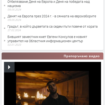
Отбелязваме Деня на Европа и Деня на победата над
нацизма
09.05.2024
Денят на Европа през 2024 г. - в сянката на евроизборите
09.05.2024
Градът, в който дърветата са седем пъти повече от хората
27.02.2024
Бившият заместник-кмет Евгени Консулов е новият
управител на Областния информационен център
02.01.2023
Препоръчано видео