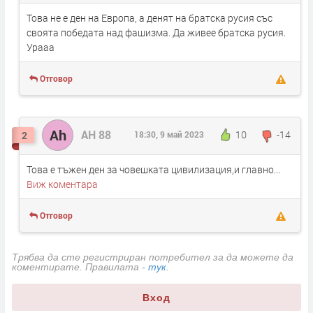
Това не е ден на Европа, а денят на братска русия със
своята победата над фашизма. Да живее братска русия.
Урааа
Отговор
Ah
AH 88
10
-14
2
18:30, 9 май 2023
Това е тъжен ден за човешката цивилизация,и главно...
Виж коментара
Отговор
Трябва да сте регистриран потребител за да можете да
коментирате. Правилата -
тук
.
Вход