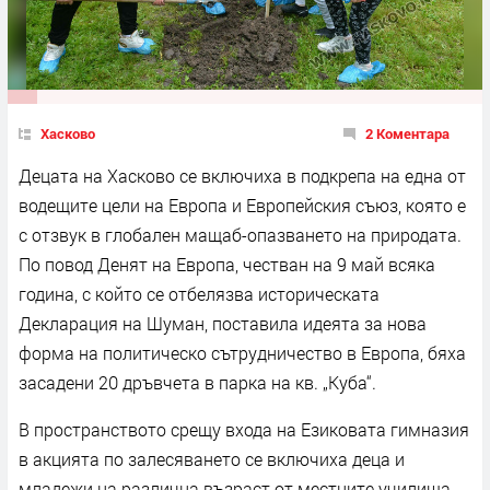
Хасково
2 Коментара
Децата на Хасково се включиха в подкрепа на една от
водещите цели на Европа и Европейския съюз, която е
с отзвук в глобален мащаб-опазването на природата.
По повод Денят на Европа, честван на 9 май всяка
година, с който се отбелязва историческата
Декларация на Шуман, поставила идеята за нова
форма на политическо сътрудничество в Европа, бяха
засадени 20 дръвчета в парка на кв. „Куба“.
В пространството срещу входа на Езиковата гимназия
в акцията по залесяването се включиха деца и
младежи на различна възраст от местните училища.