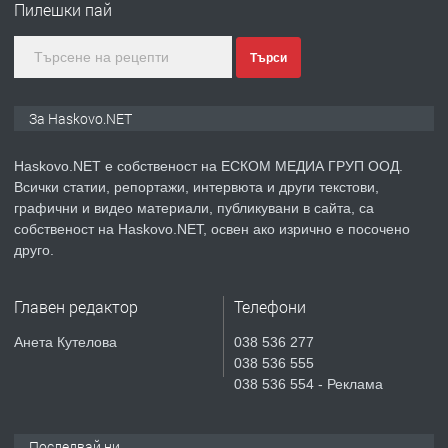
Пилешки пай
Търси
преди 3 дни
ПРЕДЛАГА
№4119 Едностаен обзаведен
За Haskovo.NET
апартамент под наем в кв.
Училищни, гр. Хасково.
Haskovo.NET е собственост на ЕСКОМ МЕДИА ГРУП ООД.
Всички статии, репортажи, интервюта и други текстови,
преди 3 дни
графични и видео материали, публикувани в сайта, са
собственост на Haskovo.NET, освен ако изрично е посочено
ПРЕДЛАГА
Къртене на бетон! Събаряне на
друго.
сгради!
Главен редактор
Телефони
преди 3 дни
Анета Кутелова
038 536 277
038 536 555
ПРЕДЛАГА
Апартамент за продажба
038 536 554 - Реклама
Последвай ни