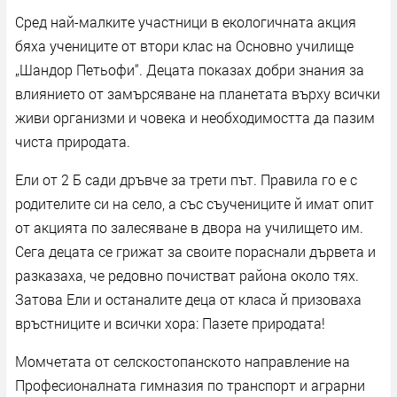
Сред най-малките участници в екологичната акция
бяха учениците от втори клас на Основно училище
„Шандор Петьофи“. Децата показах добри знания за
влиянието от замърсяване на планетата върху всички
живи организми и човека и необходимостта да пазим
чиста природата.
Ели от 2 Б сади дръвче за трети път. Правила го е с
родителите си на село, а със съучениците й имат опит
от акцията по залесяване в двора на училището им.
Сега децата се грижат за своите пораснали дървета и
разказаха, че редовно почистват района около тях.
Затова Ели и останалите деца от класа й призоваха
връстниците и всички хора: Пазете природата!
Момчетата от селскостопанското направление на
Професионалната гимназия по транспорт и аграрни