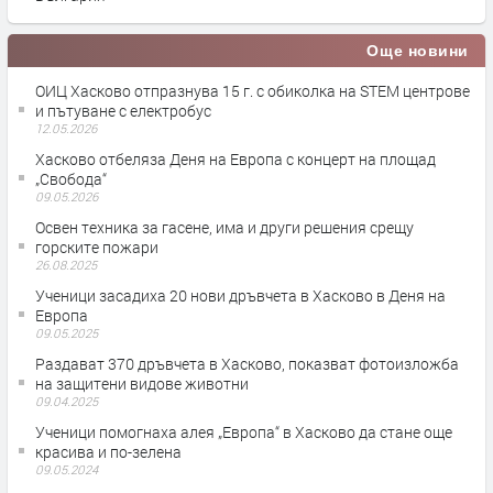
Още новини
ОИЦ Хасково отпразнува 15 г. с обиколка на STEM центрове
и пътуване с електробус
12.05.2026
Хасково отбеляза Деня на Европа с концерт на площад
„Свобода“
09.05.2026
Освен техника за гасене, има и други решения срещу
горските пожари
26.08.2025
Ученици засадиха 20 нови дръвчета в Хасково в Деня на
Европа
09.05.2025
Раздават 370 дръвчета в Хасково, показват фотоизложба
на защитени видове животни
09.04.2025
Ученици помогнаха алея „Европа“ в Хасково да стане още
красива и по-зелена
09.05.2024