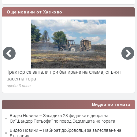
Още новини от Хасково
Вярващи в Хасково посрещнаха Преображение
Н
Господне с освещаване на първото грозде
з
преди 4 часа
п
Видеа по темата
Видео Новини – Засадиха 23 фиданки в двора на
ОУ"Шандор Петьофи" по повод Седмицата на гората
Видео Новини – Набират доброволци за залесяване на
България