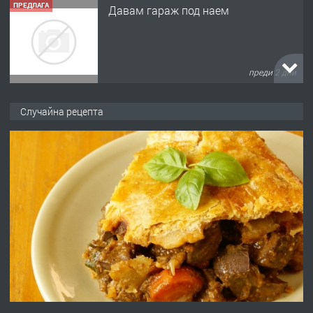
ПРЕДЛАГА
№4120 Магазин/Офис под наем в кв.
Любен Каравелов, Хасково-близо до
градската градина!
преди 2 дни
ПРЕДЛАГА
ПРОСТОРЕН ТРИСТАЕН
Случайна рецепта
АПАРТАМЕНТ В НОВА СГРАДА КВ.
КУБА
преди 3 дни
ПРЕДЛАГА
Продавам парцел в гр. Хасково кв.
Хисаря до ток, вода,канализация,
асфалт 0889 537 426
преди 3 дни
ПРЕДЛАГА
СГЛОБЯВАНЕ НА МЕБЕЛИ.