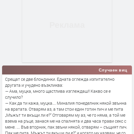
Случаен виц
Срещат се две блондинки. Едната оглежда изпитателно
другата и учудено възкликва:
— Ама, муцка, много щастлива изглеждаш!! Какво се е
случило?
— Как да ти кажа, муцка…. Миналия понеделник някой звънна
на вратата. Отварям аз, а там стои един готин пич и ме пита
„Мъжът ти вкъщи ли е?“ Отговарям му аз, че го няма, а той ме
взема на ръце, занася ме на спалнята и два часа прави секс с
мене. …. Във вторник, пак звъни някой, отварям – същият пич.
Пак ме пита „Мъжът ти вкъщи ли е?“ и когато му казвам, че го