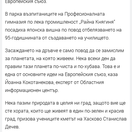
Европейския съюз.
В парка възпитаниците на Професионалната
гимназия по лека промишленост „Райна Княгиня“
посадиха японска вишна по повод отбелязването на
95-годишнината от създаването на училището.
Засаждането на дръвче е само повод да се замислим
за планетата, на която живеем. Нека всеки ден да
правим тази планета по-чиста и по-хубава. Това е и
една от основните идеи на Европейския съюз, каза
Йоанна Кокотанекова, експерт от Областния
информационен център.
Нека пазим природата в целия ни град, защото вие ще
сте хората, които ще живеят в един по-зелен и красив
град, призова учениците кметът на Хасково Станислав
Дечев.