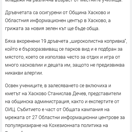
Дръвчетата са осигурени от Община Хасково и
Областния информационен център в Хасково, а
грижата за новия зелен кът ще бъде обща.
Бяха вкоренени 19 дръвчета „широколистна копривка“,
който е бързоразвиващ се парков вид и е подбран за
мястото, което се използва често за отдих и игра от
много хасковлии и децата им, защото не предизвиква
никакви алергии.
Освен учениците, в залесяването се включиха и
кметът на Хасково Станислав Дечев, представители
на общинска администрация, както и експертите от
ОИЦ. Събитието е част от Общата кампания на
мрежата от 27 Областни информационни центрове за
популяризиране на Кохезионната политика на