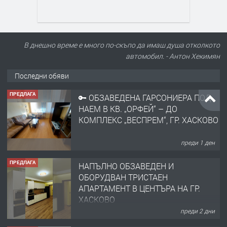
В днешно време е много по-скъпо да имаш душа отколкото
автомобил. - Антон Хекимян
Последни обяви
ПРЕДЛАГА
НАПЪЛНО ОБЗАВЕДЕН И
ОБОРУДВАН ТРИСТАЕН
АПАРТАМЕНТ В ЦЕНТЪРА НА ГР.
ХАСКОВО
преди 2 дни
ПРЕДЛАГА
Давам гараж под наем
преди 2 дни