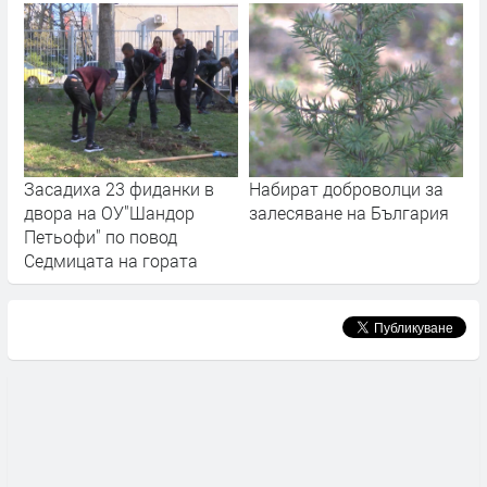
Засадиха 23 фиданки в
Набират доброволци за
двора на ОУ"Шандор
залесяване на България
Петьофи" по повод
Седмицата на гората