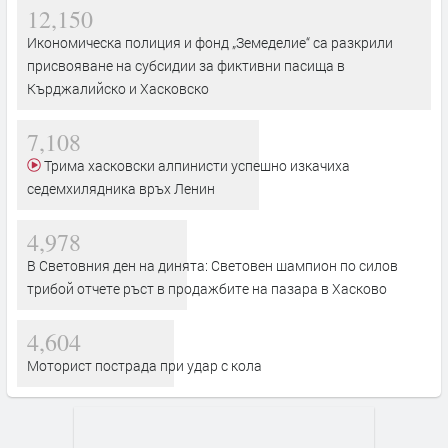
12,150
Икономическа полиция и фонд „Земеделие“ са разкрили
присвояване на субсидии за фиктивни пасища в
Кърджалийско и Хасковско
7,108
Трима хасковски алпинисти успешно изкачиха
седемхилядника връх Ленин
4,978
В Световния ден на динята: Световен шампион по силов
трибой отчете ръст в продажбите на пазара в Хасково
4,604
Моторист пострада при удар с кола