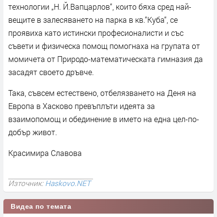
технологии „Н. Й.Вапцарлов“, които бяха сред най-
вещите в залесяването на парка в кв.“Куба“, се
проявиха като истински професионалисти и със
съвети и физическа помощ помогнаха на групата от
момичета от Природо-математическата гимназия да
засадят своето дръвче.
Така, съвсем естествено, отбелязването на Деня на
Европа в Хасково превъплъти идеята за
взаимопомощ и обединение в името на една цел-по-
добър живот.
Красимира Славова
Източник:
Haskovo.NET
Видеа по темата