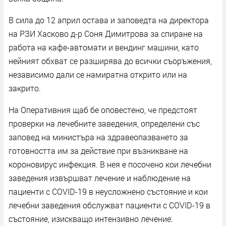
В сила до 12 април остава и заповедта на директора
на РЗИ Хасково д-р Соня Димитрова за спиране на
работа на кафе-автомати и вендинг машини, като
нейният обхват се разширява до всички съоръжения,
независимо дали се намиратна открито или на
закрито.
На Оперативния щаб бе оповестено, че предстоят
проверки на лечебните заведения, определени със
заповед на министъра на здравеопазването за
готовността им за действие при възникване на
короновирус инфекция. В нея е посочено кои лечебни
заведения извършват лечение и наблюдение на
пациенти с COVID-19 в неусложнено състояние и кои
лечебни заведения обслужват пациенти с COVID-19 в
състояние, изискващо интензивно лечение.