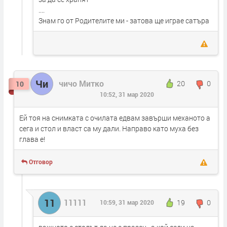
....
Знам го от Родителите ми - затова ще играе сатъра
Чи
чичо Митко
20
0
10
10:52, 31 мар 2020
Ей тоя на снимката с очилата едвам завърши механото а
сега и стол и власт са му дали. Направо като муха без
глава е!
Отговор
11
11111
19
0
10:59, 31 мар 2020