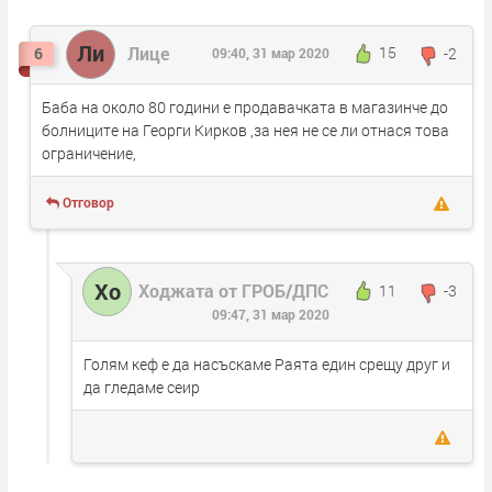
Ли
Лице
15
-2
6
09:40, 31 мар 2020
Баба на около 80 години е продавачката в магазинче до
болниците на Георги Кирков ,за нея не се ли отнася това
ограничение,
Отговор
Хо
Ходжата от ГРОБ/ДПС
11
-3
09:47, 31 мар 2020
Голям кеф е да насъскаме Раята един срещу друг и
да гледаме сеир