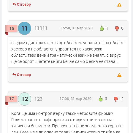
Отговор
11
11111
1
0
16
15:50, 31 мар 2020
гледам един плакат отзад -областен управител на област
хасково а не областен управител на хасковска
област...тези вече и граматически език не знаят...с вирус
ще се борят ...четете книги бе...че само с една не става...
Отговор
12
123
3
-2
17
17:06, 31 мар 2020
Кога ще има контрол върху таксиметровите фирми?
Голяма част от шофьорите са с видимо ниска лична
хигиена и без маски. Превозват по не знам колко хора на
ден. Ееее, не е ли опасно това? Задължително трябва да