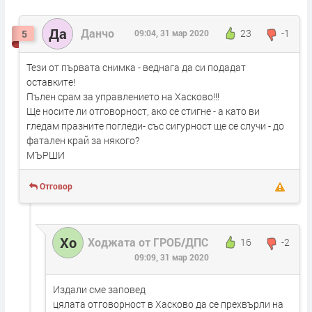
Да
Данчо
23
-1
5
09:04, 31 мар 2020
Тези от първата снимка - веднага да си подадат
оставките!
Пълен срам за управлението на Хасково!!!
Ще носите ли отговорност, ако се стигне - а като ви
гледам празните погледи- със сигурност ще се случи - до
фатален край за някого?
МЪРШИ
Отговор
Хо
Ходжата от ГРОБ/ДПС
16
-2
09:09, 31 мар 2020
Издали сме заповед
цялата отговорност в Хасково да се прехвърли на