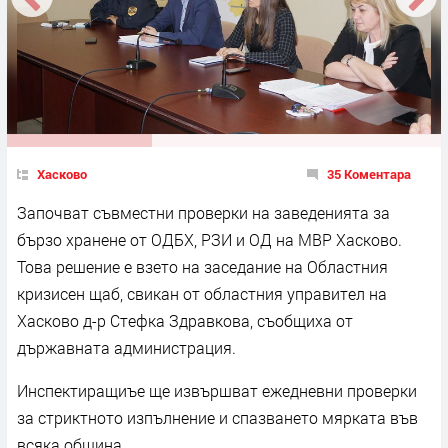
Хасково
35 Коментара
Започват съвместни проверки на заведенията за
бързо хранене от ОДБХ, РЗИ и ОД на МВР Хасково.
Това решение е взето на заседание на Областния
кризисен щаб, свикан от областния управител на
Хасково д-р Стефка Здравкова, съобщиха от
държавната администрация.
Инспектиращиъе ще извършват ежедневни проверки
за стриктното изпълнение и спазването мярката във
всяка община.