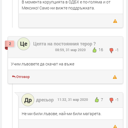
В момента корупцията в ОДБХ е по-голяма и от
Мексико! Само ни вижте поддръжката.
Це
Целта на постоянния терор ?
2
16
-1
08:59, 31 мар 2020
Учим лъвовете да скачат на въже
Отговор
Др
дресьор
7
-1
11:32, 31 мар 2020
Не ми били лъвове, най-ми били магарета.