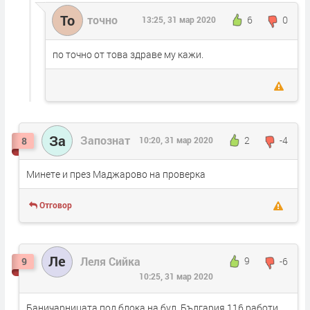
То
точно
6
0
13:25, 31 мар 2020
по точно от това здраве му кажи.
За
Запознат
2
-4
8
10:20, 31 мар 2020
Минете и през Маджарово на проверка
Отговор
Ле
Леля Сийка
9
-6
9
10:25, 31 мар 2020
Баничарницата под блока на бул. България 116 работи