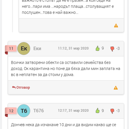
важното е столът да не е празен...а кой седи на
него...пари има ...народът плаща...столуващият е
послушен...това е най важно...
Ек
Еки
9
-3
11
11:12, 31 мар 2020
Всички затворени обекти са оставили семейства без
доход. Ок карантина но поне да бяха дали мин заплата на
вс в неплатен за да стоим у дома.
Отговор
Т6
Т676
9
-3
12
12:17, 31 мар 2020
Дончев нека да изчакаме 10 дни и да видим какво ще се