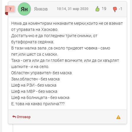
Ян
Янков
19
-1
7
10:14, 31 мар 2020
Няма да коментирам никаквите мерки,които не се вземат
от управата на Хасково.
Достатъчно е да погледнем трите снимки, от
бутафорната седянка.
В тази малка зала ,са около тридесет човека - само
пет,или шест са с маски.
Така - сега или да ги глобят всичките, или да си хвърлят
шапките - и на село.
Областен управител- без маска
Зам.областен - без маска
Шеф на РЗИ - без маска
Шеф на МВР - без маска
Шеф на болницата - без маска
Е, това на какво прилича???
Отговор