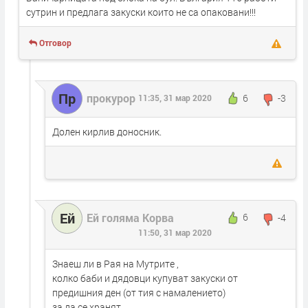
сутрин и предлага закуски които не са опаковани!!!
Отговор
Пр
прокурор
6
-3
11:35, 31 мар 2020
Долен кирлив доносник.
Ей
Ей голяма Корва
6
-4
11:50, 31 мар 2020
Знаеш ли в Рая на Мутрите ,
колко баби и дядовци купуват закуски от
предишния ден (от тия с намалението)
за да се хранят