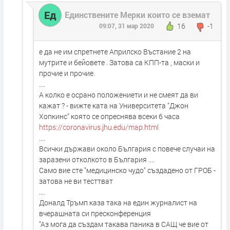
Ед
Единствените Мерки които се вземат
16
-1
09:07, 31 мар 2020
е да не им спретнете Априлско Въстание 2 на
мутрите и бейовете . Затова са КПП-та , маски и
прочие и прочие.
....
А колко е осрано положениети и не смеят да ви
кажат ? - вижте ката на Университета "Джон
Хопкинс" която се опреснява всеки 6 часа
https://coronavirus.jhu.edu/map.html
....
Всички държави около България с повече случаи на
заразени отколкото в България ....
Само вие сте "медицинско чудо" създадено от ГРОБ -
затова не ви тесттват
....
Доналд Тръмп каза така на един журналист на
вчерашната си пресконференция
"Аз мога да създам такава паника в САЩ че вие от