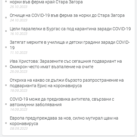
норки във ферма край Стара Загора
25.10.2023
Огнище на COVID-19 във ферма за норки до Стара Загора
24.10.2023
Цели паралелки в Бургас са под карантина заради COVID-19
16.10.2023
Затягат мерките в училища и детски градини заради COVID-
19
11.10.2023
Ива Христова: Заразените със сегашния подвариант на
Омикрон често имат възпаление на очите
25.09.2023
Откриха на какво се дължи бързото разпространение на
подварианта Ерис на коронавируса
19.09.2023
COVID-19 може да предизвика антитела, свързани с
автоимунни заболявания
14.09.2023
Европа предупреждава за нов, силно мутирал щам на
коронавируса
08.09.2023