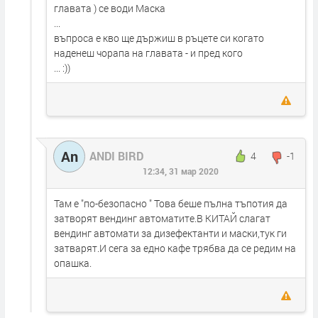
главата ) се води Маска
...
въпроса е кво ще държиш в ръцете си когато
наденеш чорапа на главата - и пред кого
... :))
An
ANDI BIRD
4
-1
12:34, 31 мар 2020
Там е "по-безопасно " Това беше пълна тъпотия да
затворят вендинг автоматите.В КИТАЙ слагат
вендинг автомати за дизефектанти и маски,тук ги
затварят.И сега за едно кафе трябва да се редим на
опашка.