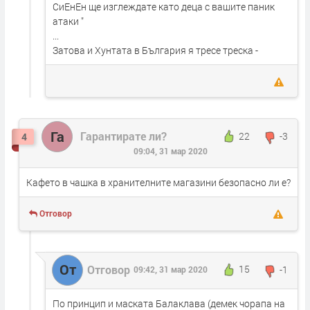
СиЕнЕн ще изглеждате като деца с вашите паник
атаки "
...
Затова и Хунтата в България я тресе треска -
Га
Гарантирате ли?
22
-3
4
09:04, 31 мар 2020
Кафето в чашка в хранителните магазини безопасно ли е?
Отговор
От
Отговор
15
-1
09:42, 31 мар 2020
По принцип и маската Балаклава (демек чорапа на