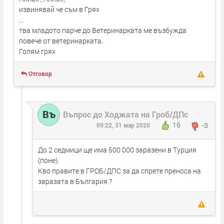
извинявай че съм в Грях
...
тва младото парче до Ветеринарката ме възбужда
повече от ветеринарката.
Голям грях
Отговор
Въ
Въпрос до Ходжата на Гроб/ДПс
16
-3
09:22, 31 мар 2020
До 2 седмици ще има 500 000 заразени в Турция
(поне).
Кво правите в ГРОБ/ДПС за да спрете преноса на
заразата в България ?