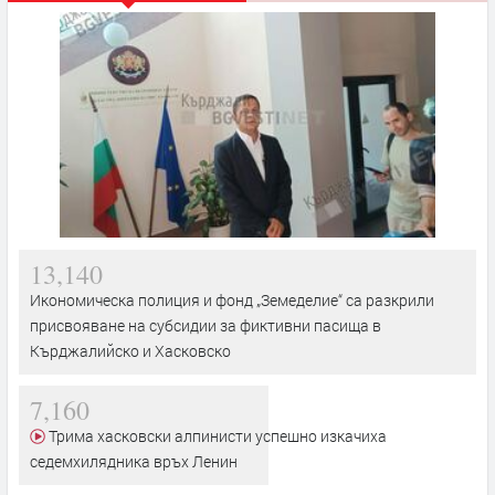
13,140
Икономическа полиция и фонд „Земеделие“ са разкрили
присвояване на субсидии за фиктивни пасища в
Кърджалийско и Хасковско
7,160
Трима хасковски алпинисти успешно изкачиха
седемхилядника връх Ленин