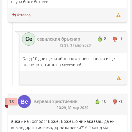
случи боже божеее
Отговор
Се
севилския бръснар
8
-1
12:23, 31 мар 2020
След 10 дни ще си обръсне отново главата и ще
лъсне като тиган на месечина!
Ве
верваш христиенин
10
-1
13
13:29, 31 мар 2020
викам на Господ : " Боже , Боже що ни наказваш да ни
командорят тия некадърни калинки?" А Господ ми