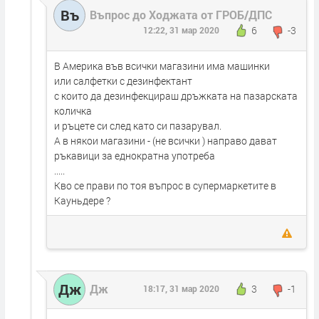
Въ
Въпрос до Ходжата от ГРОБ/ДПС
6
-3
12:22, 31 мар 2020
В Америка във всички магазини има машинки
или салфетки с дезинфектант
с които да дезинфекцираш дръжката на пазарската
количка
и ръцете си след като си пазарувал.
А в някои магазини - (не всички ) направо дават
ръкавици за еднократна употреба
.....
Кво се прави по тоя въпрос в супермаркетите в
Кауньдере ?
Дж
Дж
3
-1
18:17, 31 мар 2020