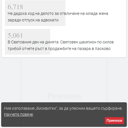
6,718
Не дадоха ход на делото за отвличане на млада жена
заради отпуск на адвокати
5,061
В Световния ден на динята: Световен шампион по силов
трибой отчете ръст в продажбите на пазара в Хасково
Ние използваме „бисквитки“, за да улесним вашето сърфиране.
Научете повече
.
Приемам