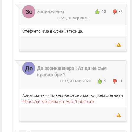
Зо
зооинженер
13
-2
11:27, 31 мар 2020
Стефчето има вкусна катерица.
До
До зооинженера : Аз да не съм
кравар бре ?
5
-1
11:57, 31 мар 2020
Азиатските чипмънкове са хем малки , хем стегнати
https://en.wikipedia.org/wiki/Chipmunk