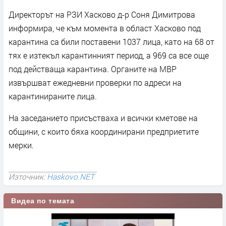
Директорът на РЗИ Хасково д-р Соня Димитрова
информира, че към момента в област Хасково под
карантина са били поставени 1037 лица, като на 68 от
тях е изтекъл карантинният период, а 969 са все още
под действаща карантина. Органите на МВР
извършват ежедневни проверки по адреси на
карантинираните лица.
На заседанието присъстваха и всички кметове на
общини, с които бяха координирани предприетите
мерки.
Източник:
Haskovo.NET
Видеа по темата