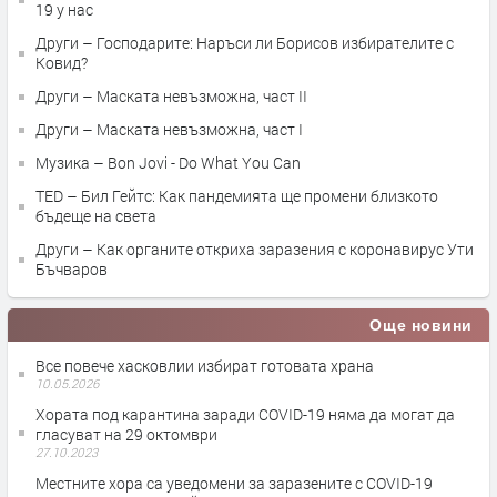
19 у нас
Други – Господарите: Наръси ли Борисов избирателите с
Ковид?
Други – Маската невъзможна, част II
Други – Маската невъзможна, част I
Музика – Bon Jovi - Do What You Can
TED – Бил Гейтс: Как пандемията ще промени близкото
бъдеще на света
Други – Как органите откриха заразения с коронавирус Ути
Бъчваров
Още новини
Все повече хасковлии избират готовата храна
10.05.2026
Хората под карантина заради COVID-19 няма да могат да
гласуват на 29 октомври
27.10.2023
Местните хора са уведомени за заразените с COVID-19