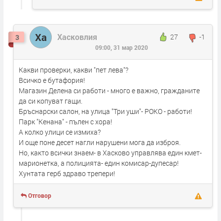
Ха
Хасковлия
27
-1
3
09:00, 31 мар 2020
Какви проверки, какви "пет лева"?
Всичко е бутафория!
Магазин Делена си работи - много е важно, гражданите
да си копуват гащи.
Бръснарски салон, на улица "Три уши"- РОКО - работи!
Парк "Кенана" - пълен с хора!
А колко улици се измиха?
И още поне десет нагли нарушени мога да изброя.
Но, както всички знаем- в Хасково управлява един кмет-
марионетка, а полицията- един комисар-дупесар!
Хунтата герб здраво трепери!
Отговор