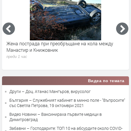
Язовир „Тракиец“ с тревожен дисбаланс: водата
Д
влиза почти незабележимо, а разходът е над 100
п
пъти по-голям
преди 3 часа
Видеа по темата
Други – Доц. Атанас Мангъров, вирусолог
България – Служебният кабинет в минно поле - "Въпросите"
със Светла Петрова, 19 октомври 2021
Видео Новини – Ваксинираха първите медици в
Димитровград
Забавни – Господарите: ТОП 10 на абсурдите около COVID-