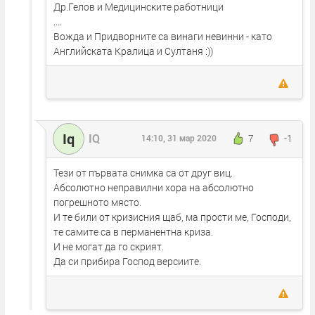
Др.Гелов и Медицинските работници
....
Вожда и Придворните са винаги невинни - като
Английската Кралица и Султаня :))
Iq
IQ
7
-1
14:10, 31 мар 2020
Тези от първата снимка са от друг виц.
Абсолютно неправилни хора на абсолютно
погрешното място.
И те били от кризисния щаб, ма прости ме, Господи,
те самите са в перманентна криза.
И не могат да го скрият.
Да си прибира Господ версиите.