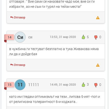
отговаря : " Вие сами се наказвате чадо мое, вие си ги
избрахте , аз не съм ги турял на тейзи места!"
Отговор
Си
си
5
0
14
13:53, 31 мар 2020
в чужбина ги тестуват безплатно а тука Живакова няма
ли да и дойде бая
Отговор
11
11111
3
0
15
14:49, 31 мар 2020
като им гледам оптимизмът на тези...липсва 5-ият -поп и
от религиозна толерантност 6-и-ходжата..